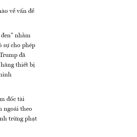
nào về vấn đề
h đen" nhằm
ó sự cho phép
 Trump đã
hãng thiết bị
 minh
m đốc tài
m ngoái theo
nh trừng phạt