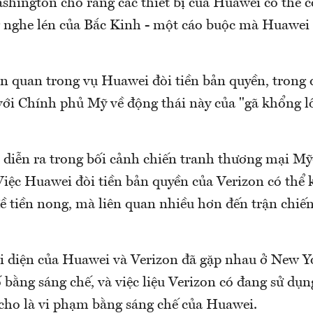
shington cho rằng các thiết bị của Huawei có thể c
 nghe lén của Bắc Kinh - một cáo buộc mà Huawei
ên quan trong vụ Huawei đòi tiền bản quyền, trong 
với Chính phủ Mỹ về động thái này của "gã khổng l
 diễn ra trong bối cảnh chiến tranh thương mại Mỹ
iệc Huawei đòi tiền bản quyền của Verizon có thể 
ề tiền nong, mà liên quan nhiều hơn đến trận chiến
ại diện của Huawei và Verizon đã gặp nhau ở New Y
 bằng sáng chế, và việc liệu Verizon có đang sử dụng
 cho là vi phạm bằng sáng chế của Huawei.