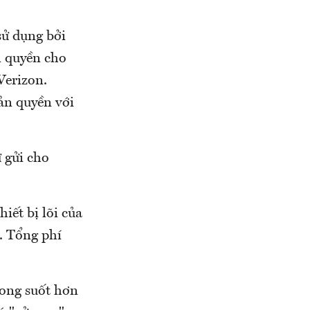
sử dụng bởi
n quyền cho
Verizon.
ản quyền với
 gửi cho
iết bị lõi của
. Tổng phí
rong suốt hơn