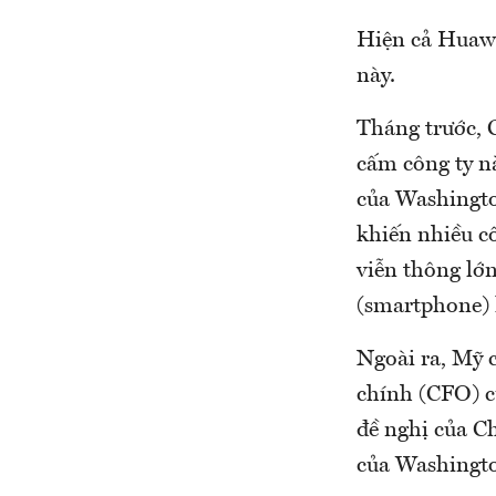
Hiện cả Huawe
này.
Tháng trước,
cấm công ty n
của Washingt
khiến nhiều cô
viễn thông lớn
(smartphone) l
Ngoài ra, Mỹ 
chính (CFO) c
đề nghị của C
của Washingto