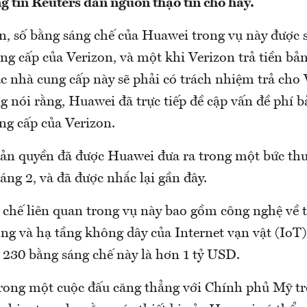
ng tin Reuters dẫn nguồn thạo tin cho hay.
n, số bằng sáng chế của Huawei trong vụ này được 
ng cấp của Verizon, và một khi Verizon trả tiền bả
c nhà cung cấp này sẽ phải có trách nhiệm trả cho 
 nói rằng, Huawei đã trực tiếp đề cập vấn đề phí b
ng cấp của Verizon.
 bản quyền đã được Huawei đưa ra trong một bức thư
áng 2, và đã được nhắc lại gần đây.
chế liên quan trong vụ này bao gồm công nghệ về th
ng và hạ tầng không dây của Internet vạn vật (IoT)
 230 bằng sáng chế này là hơn 1 tỷ USD.
rong một cuộc đấu căng thẳng với Chính phủ Mỹ t