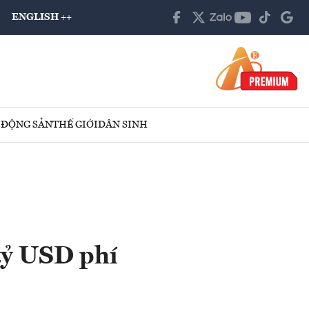
ENGLISH ++
 ĐỘNG SẢN
THẾ GIỚI
DÂN SINH
tỷ USD phí