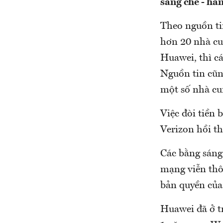
sáng chế - hã
Theo nguồn ti
hơn 20 nhà cu
Huawei, thì cá
Nguồn tin cũng
một số nhà cu
Việc đòi tiền
Verizon hồi th
Các bằng sáng 
mạng viễn thô
bản quyền của
Huawei đã ở t