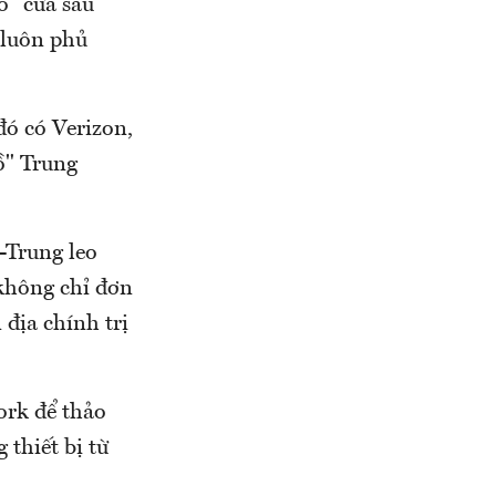
ó "cửa sau"
 luôn phủ
đó có Verizon,
ồ" Trung
-Trung leo
không chỉ đơn
 địa chính trị
ork để thảo
 thiết bị từ