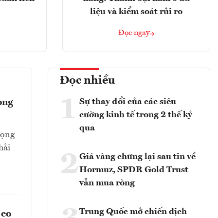
liệu và kiểm soát rủi ro
Đọc ngay
Đọc nhiều
1
Sự thay đổi của các siêu
ong
cường kinh tế trong 2 thế kỷ
qua
rọng
hải
2
Giá vàng chững lại sau tin về
Hormuz, SPDR Gold Trust
vẫn mua ròng
Trung Quốc mở chiến dịch
 eo