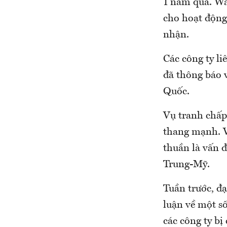
1 năm qua. Wa
cho hoạt động
nhận.
Các công ty li
đã thông báo 
Quốc.
Vụ tranh chấp
thang mạnh. V
thuần là vấn đ
Trung-Mỹ.
Tuần trước, đ
luận về một số
các công ty bị