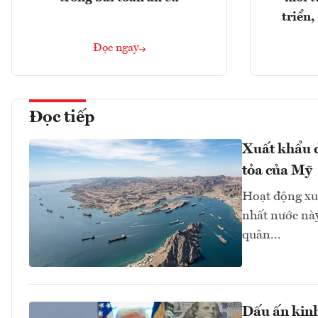
triển
Đọc ngay
Đọc tiếp
Xuất khẩu d
tỏa của Mỹ
Hoạt động xu
nhất nước này
quân...
Dấu ấn kinh