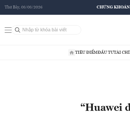
Thứ Bảy, 08/08/2026
CHỨNG KHOÁN
TIÊU ĐIỂM
ĐẦU TƯ
TÀI CH
“Huawei đ