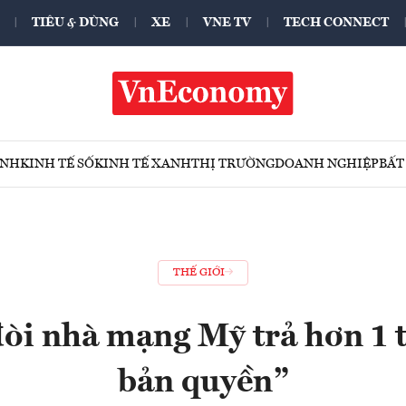
TIÊU & DÙNG
XE
VNE TV
TECH CONNECT
ÍNH
KINH TẾ SỐ
KINH TẾ XANH
THỊ TRƯỜNG
DOANH NGHIỆP
BẤT
THẾ GIỚI
òi nhà mạng Mỹ trả hơn 1 
bản quyền”