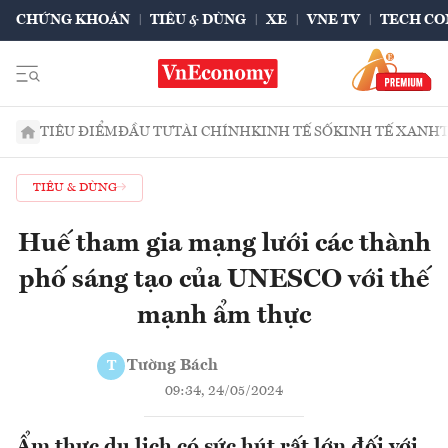
CHỨNG KHOÁN
TIÊU & DÙNG
XE
VNE TV
TECH CO
TIÊU ĐIỂM
ĐẦU TƯ
TÀI CHÍNH
KINH TẾ SỐ
KINH TẾ XANH
TIÊU & DÙNG
Huế tham gia mạng lưới các thành
phố sáng tạo của UNESCO với thế
mạnh ẩm thực
Tường Bách
T
09:34, 24/05/2024
Ẩm thực du lịch có sức hút rất lớn đối với