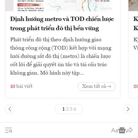
Định hướng metro và TOD chiến lược
K
trong phát triển đô thị bền vững
K
Phát triển đô thị theo định hướng giao
K
thông công cộng (TOD) kết hợp với mạng
V
lưới đường sắt đô thị (metro) là chiến lược
cốt lõi để giải quyết ùn tắc và tái cấu trúc
không gian. Mô hình này tập...
10
bài viết
Xem tất cả
2
1
2
3
4