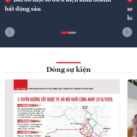
bất động sản
nôn
bất
Dòng sự kiện