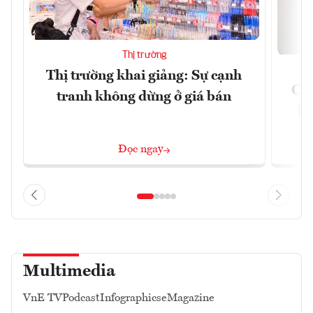
Thị trường
Thị trường khai giảng: Sự cạnh
Côn
tranh không dừng ở giá bán
bư
Đọc ngay
Multimedia
VnE TV
Podcast
Infographics
eMagazine