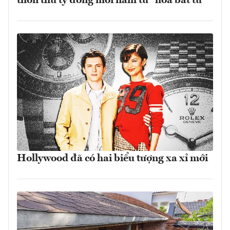
thôn thu tỷ đồng mỗi năm từ "hoa bất tử"
Hollywood đã có hai biểu tượng xa xỉ mới