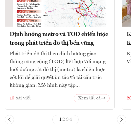
Định hướng metro và TOD chiến lược
K
trong phát triển đô thị bền vững
K
Phát triển đô thị theo định hướng giao
K
thông công cộng (TOD) kết hợp với mạng
V
lưới đường sắt đô thị (metro) là chiến lược
cốt lõi để giải quyết ùn tắc và tái cấu trúc
không gian. Mô hình này tập...
10
bài viết
Xem tất cả
2
1
2
3
4