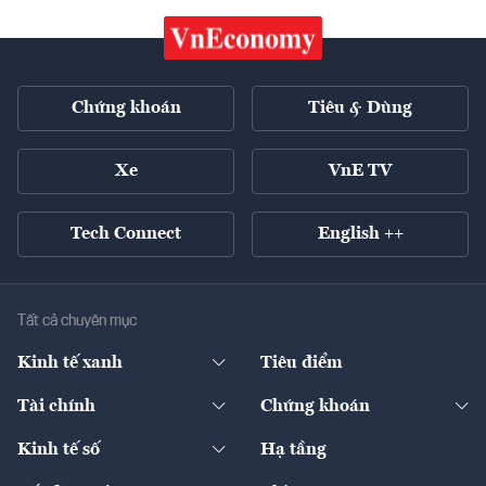
Chứng khoán
Tiêu & Dùng
Xe
VnE TV
Tech Connect
English ++
Tất cả chuyên mục
Kinh tế xanh
Tiêu điểm
Chuyển động xanh
Tài chính
Chứng khoán
Pháp lý
Ngân hàng
Doanh nghiệp niêm yết
Kinh tế số
Hạ tầng
Thương hiệu xanh
Thị trường vốn
Thị trường
Sản phẩm - Thị trường