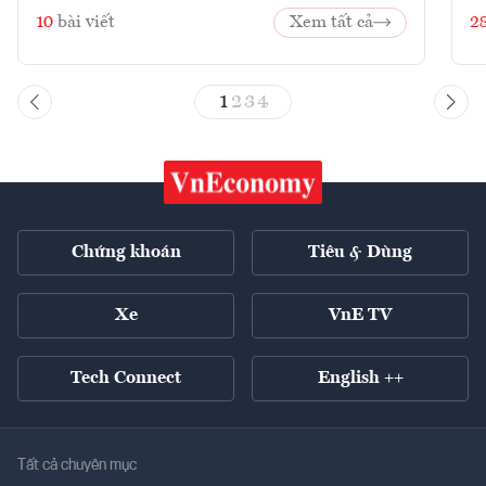
10
bài viết
Xem tất cả
2
1
2
3
4
Chứng khoán
Tiêu & Dùng
Xe
VnE TV
Tech Connect
English ++
Tất cả chuyên mục