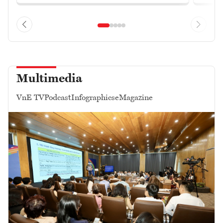
Multimedia
VnE TV
Podcast
Infographics
eMagazine