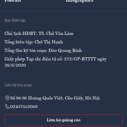
Podcast
Infographics
Giải trí
Y tế
Nhà
Ban Biên tập
Ẩm thực
Chủ tịch HĐBT: TS. Chử Văn Lâm
Tổng biên tập: Chử Thị Hạnh
Tổng thư ký tòa soạn: Đào Quang Bính
Giấy phép Tạp chí điện tử số: 272/GP-BTTTT ngày
26/6/2020
Liên hệ tòa soạn
Số 96-98 Hoàng Quốc Việt, Cầu Giấy, Hà Nội
02437552050
Liên hệ quảng cáo