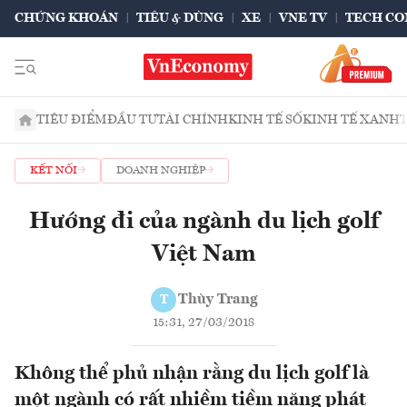
CHỨNG KHOÁN
TIÊU & DÙNG
XE
VNE TV
TECH CO
TIÊU ĐIỂM
ĐẦU TƯ
TÀI CHÍNH
KINH TẾ SỐ
KINH TẾ XANH
KẾT NỐI
DOANH NGHIỆP
Hướng đi của ngành du lịch golf
Việt Nam
Thùy Trang
T
15:31, 27/03/2018
Không thể phủ nhận rằng du lịch golf là
một ngành có rất nhiềm tiềm năng phát