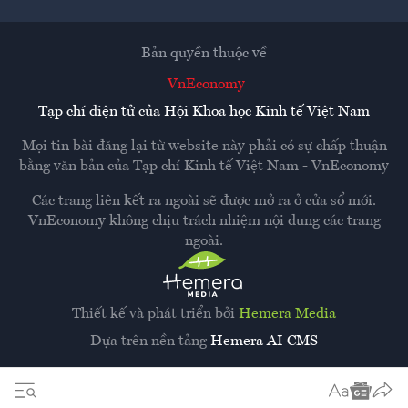
Bản quyền thuộc về
VnEconomy
Tạp chí điện tử của Hội Khoa học Kinh tế Việt Nam
Mọi tin bài đăng lại từ website này phải có sự chấp thuận
bằng văn bản của
Tạp chí Kinh tế Việt Nam - VnEconomy
Các trang liên kết ra ngoài sẽ được mở ra ở cửa sổ mới.
VnEconomy không chịu trách nhiệm nội dung các trang
ngoài.
Thiết kế và phát triển bởi
Hemera Media
Dựa trên nền tảng
Hemera AI CMS