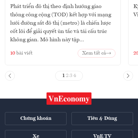
Phát triển đô thị theo định hướng giao
K
thông công cộng (TOD) kết hợp với mạng
V
lưới đường sắt đô thị (metro) là chiến lược
cốt lõi để giải quyết ùn tắc và tái cấu trúc
không gian. Mô hình này tập...
10
bài viết
Xem tất cả
2
1
2
3
4
Chứng khoán
Tiêu & Dùng
Xe
VnE TV