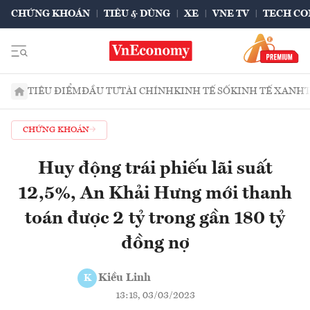
CHỨNG KHOÁN
TIÊU & DÙNG
XE
VNE TV
TECH CO
TIÊU ĐIỂM
ĐẦU TƯ
TÀI CHÍNH
KINH TẾ SỐ
KINH TẾ XANH
CHỨNG KHOÁN
Huy động trái phiếu lãi suất
12,5%, An Khải Hưng mới thanh
toán được 2 tỷ trong gần 180 tỷ
đồng nợ
Kiều Linh
K
13:18, 03/03/2023