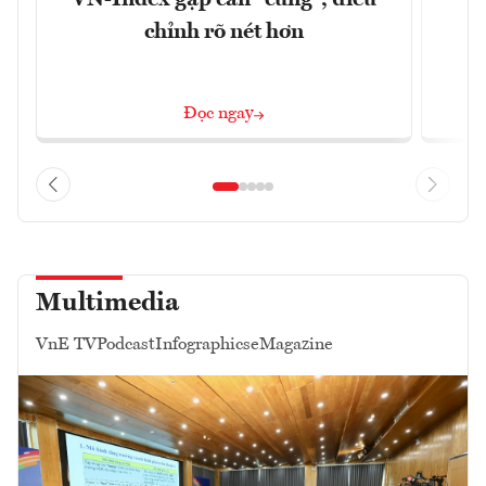
VN-Index gặp cản “cứng”, điều
B
chỉnh rõ nét hơn
Đọc ngay
Multimedia
VnE TV
Podcast
Infographics
eMagazine