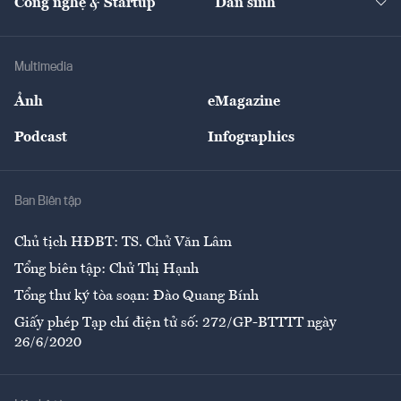
Công nghệ & Startup
Dân sinh
Tư vấn
Nông sản
Doanh nhân
Tư vấn Tiêu & Dùng
Infographics
Hạ tầng
Sức khỏe
Khung pháp lý
Doanh nghiệp
Địa phương
Thị trường
Bảo hiểm
Multimedia
Sự kiện
Nhân lực
Ảnh
eMagazine
Đẹp +
An sinh
Podcast
Infographics
Giải trí
Y tế
Nhà
Ban Biên tập
Ẩm thực
Chủ tịch HĐBT: TS. Chử Văn Lâm
Tổng biên tập: Chử Thị Hạnh
Tổng thư ký tòa soạn: Đào Quang Bính
Giấy phép Tạp chí điện tử số: 272/GP-BTTTT ngày
26/6/2020