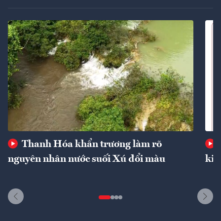
Thanh Hóa khẩn trương làm rõ
nguyên nhân nước suối Xú đổi màu
kin