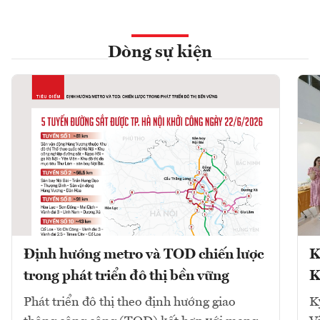
Dòng sự kiện
Định hướng metro và TOD chiến lược
K
trong phát triển đô thị bền vững
K
Phát triển đô thị theo định hướng giao
K