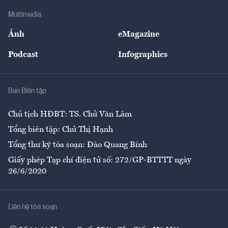
Doanh nghiệp
Địa phương
Thị trường
Bảo hiểm
Multimedia
Sự kiện
Nhân lực
Ảnh
eMagazine
Đẹp +
An sinh
Podcast
Infographics
Giải trí
Y tế
Nhà
Ban Biên tập
Ẩm thực
Chủ tịch HĐBT: TS. Chử Văn Lâm
Tổng biên tập: Chử Thị Hạnh
Tổng thư ký tòa soạn: Đào Quang Bính
Giấy phép Tạp chí điện tử số: 272/GP-BTTTT ngày
26/6/2020
Liên hệ tòa soạn