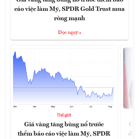
Giá vàng tăng bùng nổ trước thềm báo
cáo việc làm Mỹ, SPDR Gold Trust mua
ròng mạnh
Đọc ngay
Thế giới
Giá vàng tăng bùng nổ trước
Chí
thềm báo cáo việc làm Mỹ, SPDR
đã 