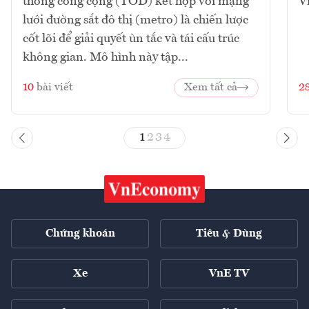
thông công cộng (TOD) kết hợp với mạng
V
lưới đường sắt đô thị (metro) là chiến lược
cốt lõi để giải quyết ùn tắc và tái cấu trúc
không gian. Mô hình này tập...
10
bài viết
Xem tất cả
2
1
2
3
4
Chứng khoán
Tiêu & Dùng
Xe
VnE TV