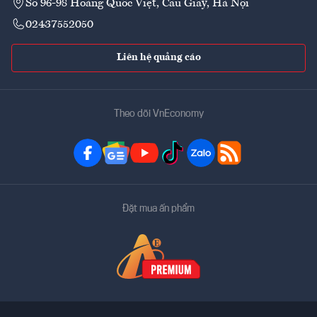
Số 96-98 Hoàng Quốc Việt, Cầu Giấy, Hà Nội
02437552050
Liên hệ quảng cáo
Theo dõi VnEconomy
Đặt mua ấn phẩm