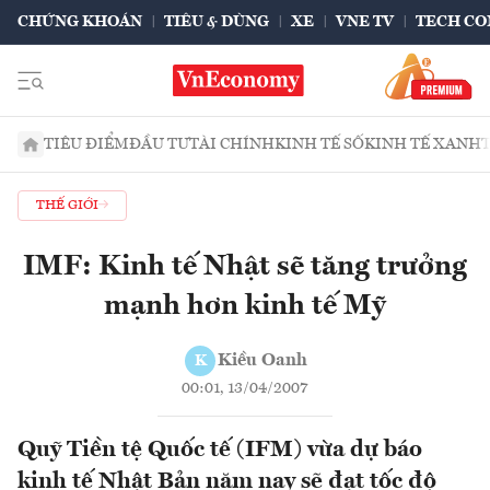
CHỨNG KHOÁN
TIÊU & DÙNG
XE
VNE TV
TECH CO
TIÊU ĐIỂM
ĐẦU TƯ
TÀI CHÍNH
KINH TẾ SỐ
KINH TẾ XANH
THẾ GIỚI
IMF: Kinh tế Nhật sẽ tăng trưởng
mạnh hơn kinh tế Mỹ
Kiều Oanh
K
00:01, 13/04/2007
Quỹ Tiền tệ Quốc tế (IFM) vừa dự báo
kinh tế Nhật Bản năm nay sẽ đạt tốc độ