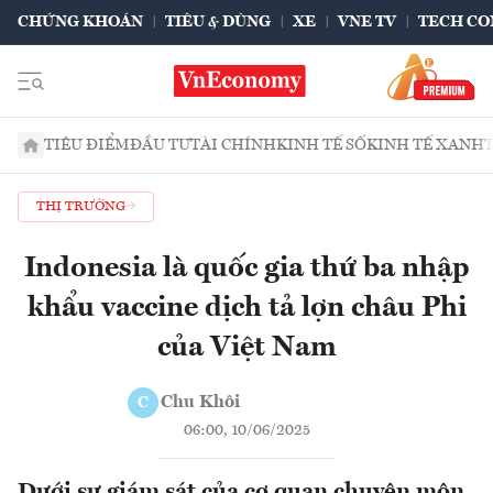
CHỨNG KHOÁN
TIÊU & DÙNG
XE
VNE TV
TECH CO
TIÊU ĐIỂM
ĐẦU TƯ
TÀI CHÍNH
KINH TẾ SỐ
KINH TẾ XANH
THỊ TRƯỜNG
Indonesia là quốc gia thứ ba nhập
khẩu vaccine dịch tả lợn châu Phi
của Việt Nam
Chu Khôi
C
06:00, 10/06/2025
Dưới sự giám sát của cơ quan chuyên môn