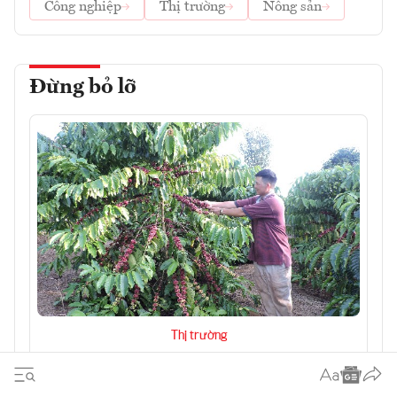
Công nghiệp
Thị trường
Nông sản
Đừng bỏ lỡ
Thị trường
Việt Nam tận dụng cơ hội bứt phá giá trị
cà phê từ chế biến sâu