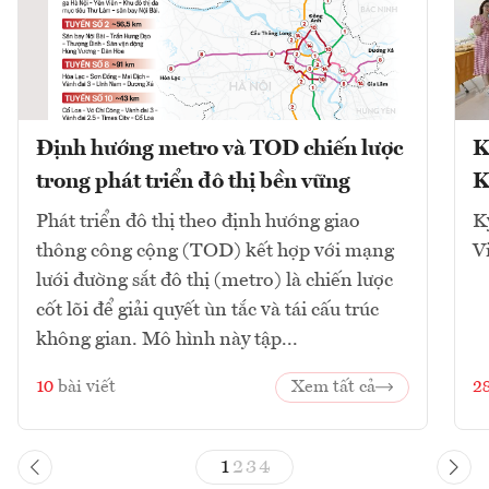
Định hướng metro và TOD chiến lược
K
trong phát triển đô thị bền vững
K
Phát triển đô thị theo định hướng giao
K
thông công cộng (TOD) kết hợp với mạng
V
lưới đường sắt đô thị (metro) là chiến lược
cốt lõi để giải quyết ùn tắc và tái cấu trúc
không gian. Mô hình này tập...
10
bài viết
Xem tất cả
2
1
2
3
4