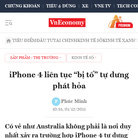
CHỨNG KHOÁN
TIÊU & DÙNG
XE
VNE TV
TECH CO
TIÊU ĐIỂM
ĐẦU TƯ
TÀI CHÍNH
KINH TẾ SỐ
KINH TẾ XANH
SẢN PHẨM - THỊ TRƯỜNG
KINH TẾ SỐ
iPhone 4 liên tục “bị tố” tự dưng
phát hỏa
Phúc Minh
P
10:55, 01/12/2011
Có vẻ như Australia không phải là nơi duy
nhất xảy ra trường hợp iPhone 4 tự dưng