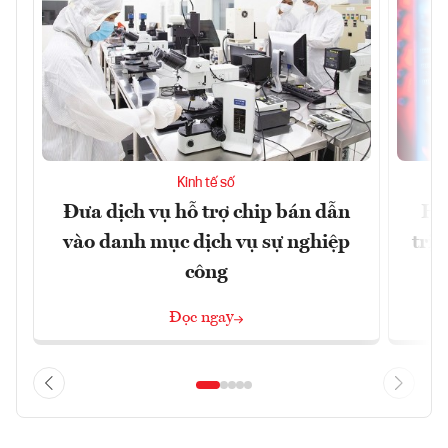
Kinh tế số
Đưa dịch vụ hỗ trợ chip bán dẫn
Ha
vào danh mục dịch vụ sự nghiệp
trị
công
Đọc ngay