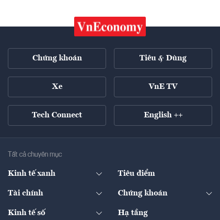
Chứng khoán
Tiêu & Dùng
Xe
VnE TV
Tech Connect
English ++
Tất cả chuyên mục
Kinh tế xanh
Tiêu điểm
Chuyển động xanh
Tài chính
Chứng khoán
Pháp lý
Ngân hàng
Doanh nghiệp niêm yết
Kinh tế số
Hạ tầng