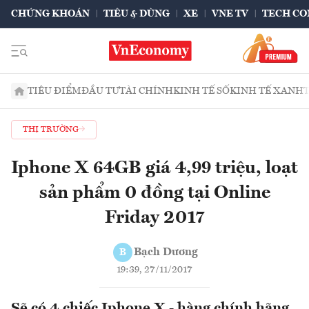
CHỨNG KHOÁN
TIÊU & DÙNG
XE
VNE TV
TECH CO
TIÊU ĐIỂM
ĐẦU TƯ
TÀI CHÍNH
KINH TẾ SỐ
KINH TẾ XANH
THỊ TRƯỜNG
Iphone X 64GB giá 4,99 triệu, loạt
sản phẩm 0 đồng tại Online
Friday 2017
Bạch Dương
B
19:39, 27/11/2017
Sẽ có 4 chiếc Iphone X - hàng chính hãng