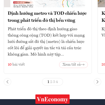
Định hướng metro và TOD chiến lược
K
trong phát triển đô thị bền vững
K
Phát triển đô thị theo định hướng giao
K
thông công cộng (TOD) kết hợp với mạng
V
lưới đường sắt đô thị (metro) là chiến lược
cốt lõi để giải quyết ùn tắc và tái cấu trúc
không gian. Mô hình này tập...
10
bài viết
Xem tất cả
2
1
2
3
4