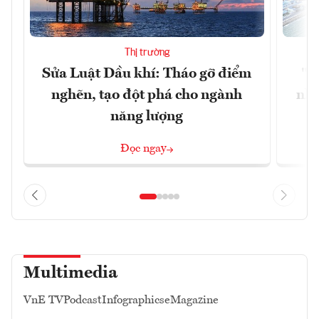
Thị trường
Sửa Luật Dầu khí: Tháo gỡ điểm
"H
nghẽn, tạo đột phá cho ngành
nhì
năng lượng
Đọc ngay
Multimedia
VnE TV
Podcast
Infographics
eMagazine