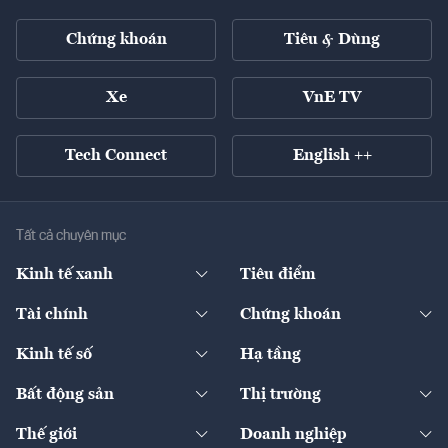
Chứng khoán
Tiêu & Dùng
Xe
VnE TV
Tech Connect
English ++
Tất cả chuyên mục
Kinh tế xanh
Tiêu điểm
Chuyển động xanh
Tài chính
Chứng khoán
Pháp lý
Ngân hàng
Doanh nghiệp niêm yết
Kinh tế số
Hạ tầng
Thương hiệu xanh
Thị trường vốn
Thị trường
Sản phẩm - Thị trường
Bất động sản
Thị trường
Diễn đàn
Thuế
Đầu tư
Tài sản số
Chính sách
Xuất nhập khẩu
Thế giới
Doanh nghiệp
Bảo hiểm
Quốc tế