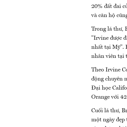
20% đất đai c
và căn hộ cũn
Trong lá thư, 
"Irvine được đ
nhất tại Mỹ".
nhân viên tại
Theo Irvine C
động chuyên n
Đại học Califo
Orange với 4
Cuối lá thư, 
một ngày đẹp 