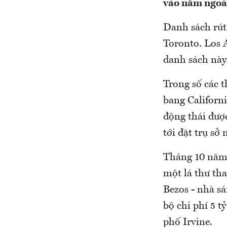
vào năm ngoá
Danh sách rút
Toronto. Los 
danh sách này
Trong số các 
bang Californ
động thái được
tới đặt trụ sở 
Tháng 10 năm 
một lá thư tha
Bezos - nhà sá
bộ chi phí 5 
phố Irvine.