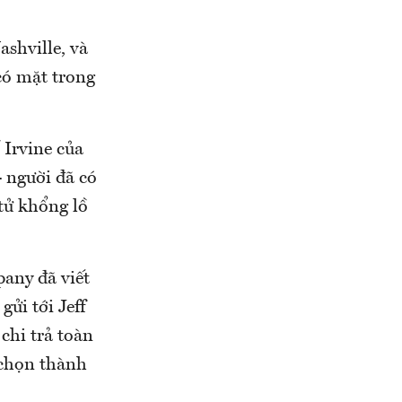
shville, và
có mặt trong
 Irvine của
 người đã có
 tử khổng lồ
any đã viết
ửi tới Jeff
chi trả toàn
 chọn thành