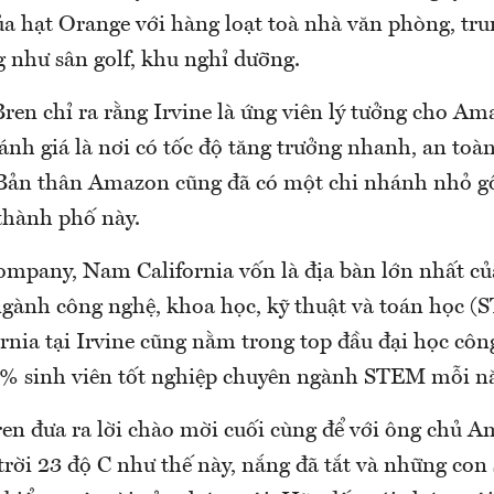
ủa hạt Orange với hàng loạt toà nhà văn phòng, tru
g như sân golf, khu nghỉ dưỡng.
Bren chỉ ra rằng Irvine là ứng viên lý tưởng cho Am
ánh giá là nơi có tốc độ tăng trưởng nhanh, an toà
 Bản thân Amazon cũng đã có một chi nhánh nhỏ g
 thành phố này.
ompany, Nam California vốn là địa bàn lớn nhất củ
gành công nghệ, khoa học, kỹ thuật và toán học (
rnia tại Irvine cũng nằm trong top đầu đại học công
2% sinh viên tốt nghiệp chuyên ngành STEM mỗi n
Bren đưa ra lời chào mời cuối cùng để với ông chủ 
trời 23 độ C như thế này, nắng đã tắt và những con