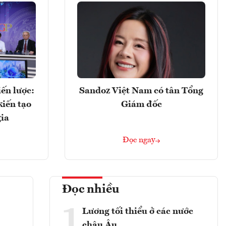
ến lược:
Sandoz Việt Nam có tân Tổng
kiến tạo
Giám đốc
gia
Đọc ngay
Đọc nhiều
1
Lương tối thiểu ở các nước
châu Âu