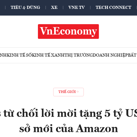
TIÊU & DÙNG
XE
VNE TV
TECH CONNECT
ÍNH
KINH TẾ SỐ
KINH TẾ XANH
THỊ TRƯỜNG
DOANH NGHIỆP
BẤT
THẾ GIỚI
 từ chối lời mời tặng 5 tỷ 
sở mới của Amazon