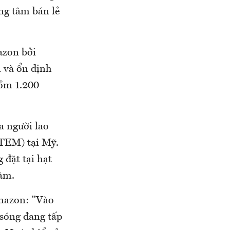
ng tâm bán lẻ
azon bởi
n và ổn định
ồm 1.200
a người lao
STEM) tại Mỹ.
 đặt tại hạt
ăm.
Amazon: "Vào
 sóng đang tấp