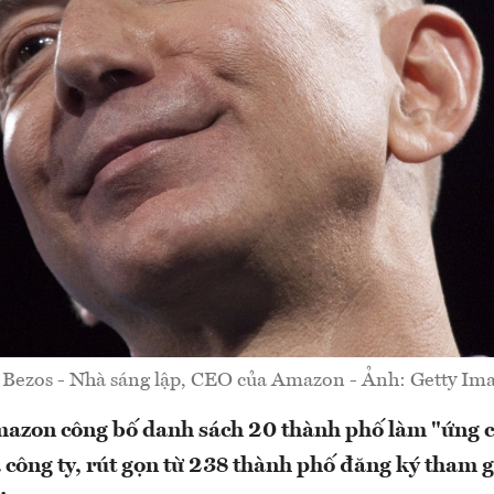
f Bezos - Nhà sáng lập, CEO của Amazon - Ảnh: Getty Ima
azon công bố danh sách 20 thành phố làm "ứng c
a công ty, rút gọn từ 238 thành phố đăng ký tham 