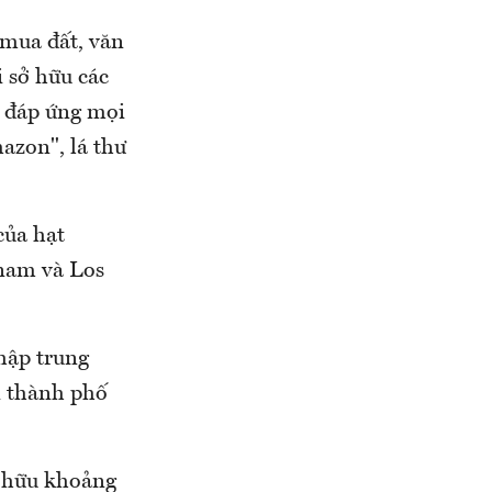
 mua đất, văn
i sở hữu các
ể đáp ứng mọi
mazon", lá thư
của hạt
 nam và Los
hập trung
i thành phố
sở hữu khoảng