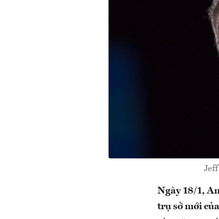
Jef
Ngày 18/1, Am
trụ sở mới củ