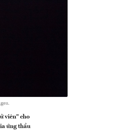
ges.
ử viên" cho
gia ứng thầu