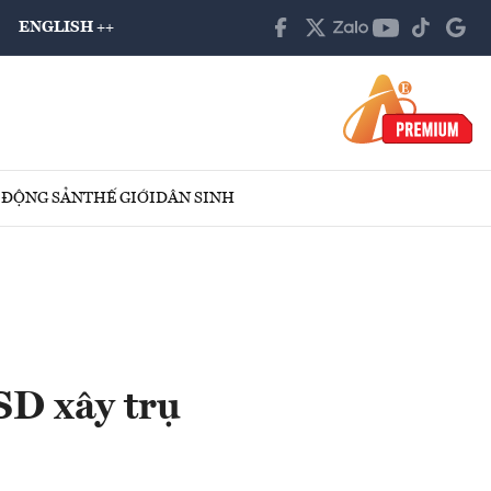
ENGLISH ++
 ĐỘNG SẢN
THẾ GIỚI
DÂN SINH
USD xây trụ