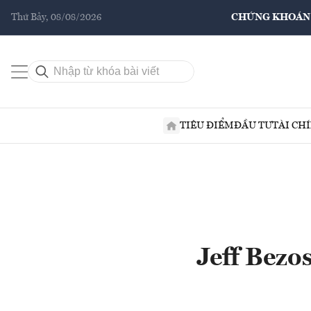
Thứ Bảy, 08/08/2026
CHỨNG KHOÁN
TIÊU ĐIỂM
ĐẦU TƯ
TÀI CH
Jeff Bezos