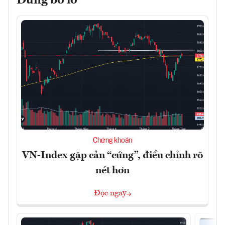
Đừng bỏ lỡ
Chứng khoán
VN-Index gặp cản “cứng”, điều chỉnh rõ
nét hơn
Đọc ngay