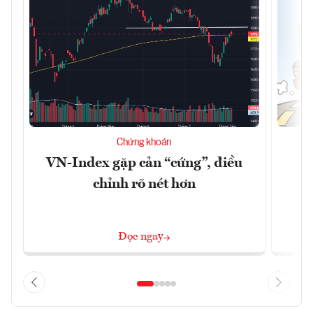
Chứng khoán
VN-Index gặp cản “cứng”, điều
B
chỉnh rõ nét hơn
Đọc ngay