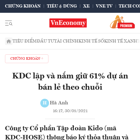
CHỨNG KHOÁN
TIÊU & DÙNG
XE
VNE TV
TECH CO
TIÊU ĐIỂM
ĐẦU TƯ
TÀI CHÍNH
KINH TẾ SỐ
KINH TẾ XANH
CHỨNG KHOÁN
KDC lập và nắm giữ 61% dự án
bán lẻ theo chuỗi
Hà Anh
H
16:17, 30/05/2021
Công ty Cổ phần Tập đoàn Kido (mã
KDC-HOSE) thông báo ký thỏa thuận và