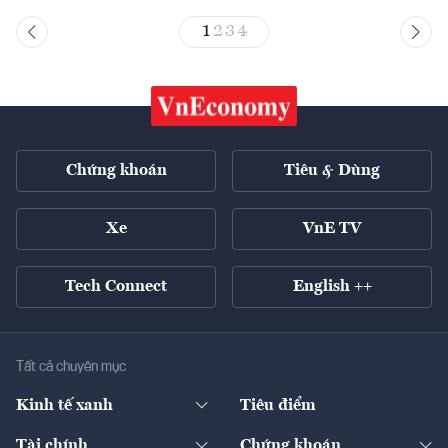
1
2
3
4
Chứng khoán
Tiêu & Dùng
Xe
VnE TV
Tech Connect
English ++
Tất cả chuyên mục
Kinh tế xanh
Tiêu điểm
Chuyển động xanh
Tài chính
Chứng khoán