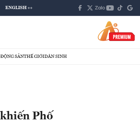
ENGLISH ++
 ĐỘNG SẢN
THẾ GIỚI
DÂN SINH
 khiến Phố