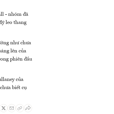
all - nhóm đã
Mỹ leo thang
dường như chưa
sáng lên của
rong phiên đầu
llaney của
chưa biết cụ