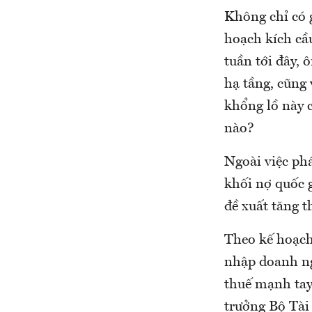
Không chỉ có 
hoạch kích cầ
tuần tới đây, 
hạ tầng, cũng
khổng lồ này 
nào?
Ngoài việc ph
khối nợ quốc g
đề xuất tăng th
Theo kế hoạch
nhập doanh ng
thuế mạnh tay
trưởng Bộ Tài