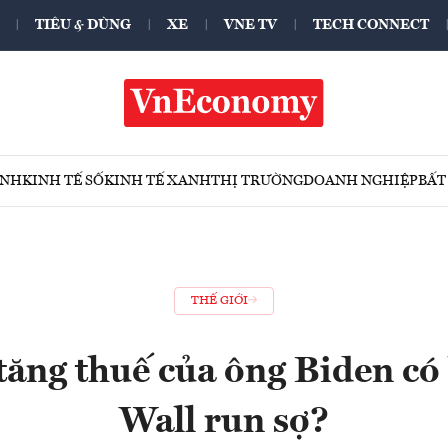
TIÊU & DÙNG
XE
VNE TV
TECH CONNECT
ÍNH
KINH TẾ SỐ
KINH TẾ XANH
THỊ TRƯỜNG
DOANH NGHIỆP
BẤT
THẾ GIỚI
tăng thuế của ông Biden có
Wall run sợ?