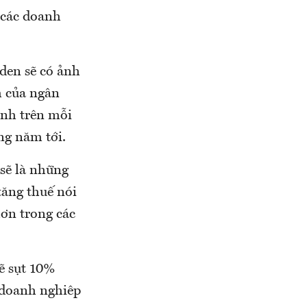
 các doanh
iden sẽ có ảnh
h của ngân
ính trên mỗi
ng năm tới.
sẽ là những
tăng thuế nói
hơn trong các
ẽ sụt 10%
 doanh nghiêp