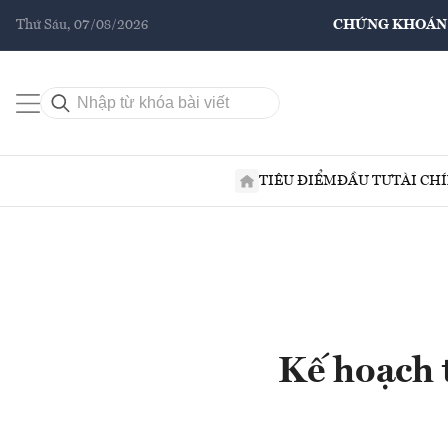
Thứ Sáu, 07/08/2026
CHỨNG KHOÁN
TIÊU ĐIỂM
ĐẦU TƯ
TÀI CH
Kế hoạch 