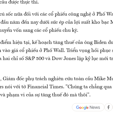
 cầu được thực thi.
 cú sốc nữa đối với các cổ phiếu công nghệ ở Phố W
 đầu năm đến nay dưới sức ép của lợi suất kho bạc 
huyển vốn sang các cổ phiếu chu kỳ.
i điểm hiện tại, kế hoạch tăng thuế của ông Biden 
 vào giá cổ phiếu ở Phố Wall. Triển vọng hồi phục 
a hai chỉ số S&P 500 và Dow Jones lập kỷ lục mới t
", Giám đốc phụ trách nghiên cứu toàn cầu Mike Mu
s nói với tờ Financial Times. "Chúng ta chẳng qua 
và phạm vi của sự tăng thuế đó mà thôi".