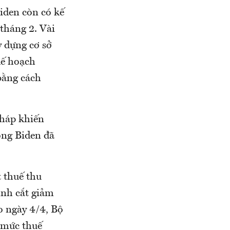
iden còn có kế
tháng 2. Vài
y dựng cơ sở
kế hoạch
bằng cách
pháp khiến
ông Biden đã
 thuế thu
ình cắt giảm
o ngày 4/4, Bộ
 mức thuế