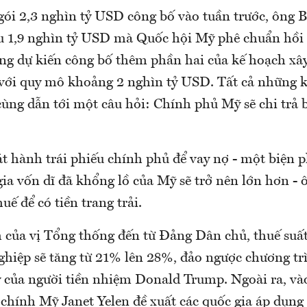
gói 2,3 nghìn tỷ USD công bố vào tuần trước, ông B
u 1,9 nghìn tỷ USD mà Quốc hội Mỹ phê chuẩn hồi 
ông dự kiến công bố thêm phần hai của kế hoạch xâ
 với quy mô khoảng 2 nghìn tỷ USD. Tất cả những 
cùng dẫn tới một câu hỏi: Chính phủ Mỹ sẽ chi trả 
át hành trái phiếu chính phủ để vay nợ - một biện 
ia vốn dĩ đã khổng lồ của Mỹ sẽ trở nên lớn hơn - 
uế để có tiền trang trải.
 của vị Tổng thống đến từ Đảng Dân chủ, thuế suất
hiệp sẽ tăng từ 21% lên 28%, đảo ngược chương tr
 của người tiền nhiệm Donald Trump. Ngoài ra, và
 chính Mỹ Janet Yelen đề xuất các quốc gia áp dụng