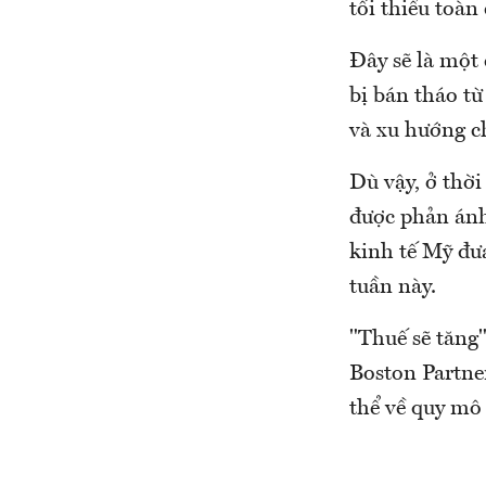
tối thiểu toàn
Đây sẽ là một
bị bán tháo từ
và xu hướng c
Dù vậy, ở thờ
được phản ánh
kinh tế Mỹ đư
tuần này.
"Thuế sẽ tăng
Boston Partner
thể về quy mô 