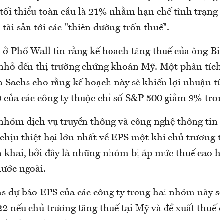
tối thiểu toàn cầu là 21% nhằm hạn chế tình trạng
tài sản tới các "thiên đường trốn thuế".
 ở Phố Wall tin rằng kế hoạch tăng thuế của ông B
hỏ đến thị trường chứng khoán Mỹ. Một phân tíc
Sachs cho rằng kế hoạch này sẽ khiến lợi nhuận t
) của các công ty thuộc chỉ số S&P 500 giảm 9% tro
 nhóm dịch vụ truyền thông và công nghệ thông tin 
chịu thiệt hại lớn nhất về EPS một khi chủ trương 
n khai, bởi đây là những nhóm bị áp mức thuế cao 
nước ngoài.
 dự báo EPS của các công ty trong hai nhóm này s
2 nếu chủ trương tăng thuế tại Mỹ và đề xuất thuế