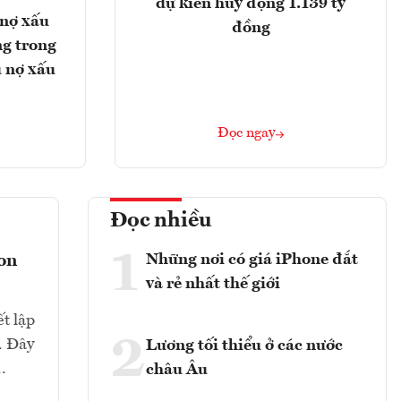
dự kiến huy động 1.139 tỷ
 nợ xấu
đồng
g trong
 nợ xấu
Đọc ngay
Đọc nhiều
1
Những nơi có giá iPhone đắt
con
và rẻ nhất thế giới
t lập
2
. Đây
Lương tối thiểu ở các nước
.
châu Âu