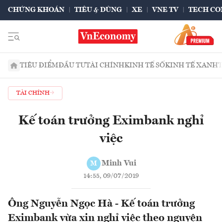
CHỨNG KHOÁN
TIÊU & DÙNG
XE
VNE TV
TECH CO
TIÊU ĐIỂM
ĐẦU TƯ
TÀI CHÍNH
KINH TẾ SỐ
KINH TẾ XANH
TÀI CHÍNH
Kế toán trưởng Eximbank nghỉ
việc
Minh Vui
M
14:55, 09/07/2019
Ông Nguyễn Ngọc Hà - Kế toán trưởng
Eximbank vừa xin nghỉ việc theo nguyện