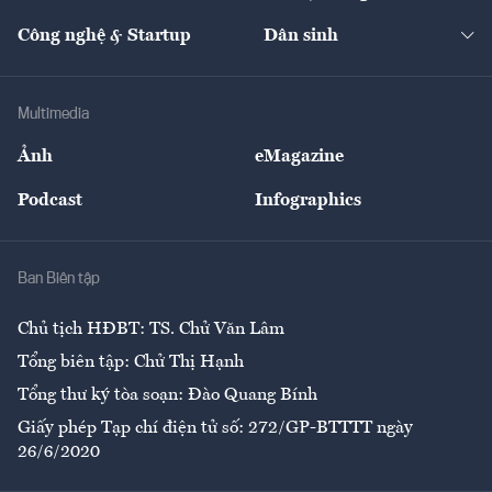
Cafe BĐS
Thị trường
Kinh doanh
Kết nối
Tạp chí kinh tế Việt Nam
eMagazine
Nhà đầu tư
Du lịch
Công nghệ & Startup
Dân sinh
Tư vấn
Nông sản
Doanh nhân
Tư vấn Tiêu & Dùng
Infographics
Hạ tầng
Sức khỏe
Khung pháp lý
Doanh nghiệp
Địa phương
Thị trường
Bảo hiểm
Multimedia
Sự kiện
Nhân lực
Ảnh
eMagazine
Đẹp +
An sinh
Podcast
Infographics
Giải trí
Y tế
Nhà
Ban Biên tập
Ẩm thực
Chủ tịch HĐBT: TS. Chử Văn Lâm
Tổng biên tập: Chử Thị Hạnh
Tổng thư ký tòa soạn: Đào Quang Bính
Giấy phép Tạp chí điện tử số: 272/GP-BTTTT ngày
26/6/2020