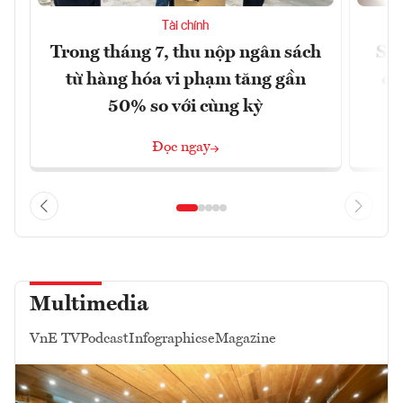
Tài chính
Trong tháng 7, thu nộp ngân sách
Sửa
từ hàng hóa vi phạm tăng gần
ca
50% so với cùng kỳ
Đọc ngay
Multimedia
VnE TV
Podcast
Infographics
eMagazine