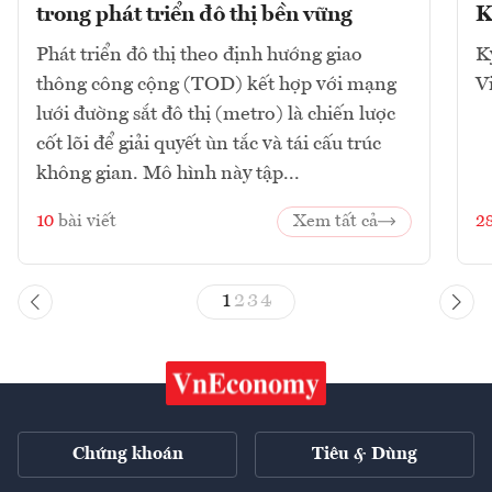
trong phát triển đô thị bền vững
K
Phát triển đô thị theo định hướng giao
K
thông công cộng (TOD) kết hợp với mạng
V
lưới đường sắt đô thị (metro) là chiến lược
cốt lõi để giải quyết ùn tắc và tái cấu trúc
không gian. Mô hình này tập...
10
bài viết
Xem tất cả
2
1
2
3
4
Chứng khoán
Tiêu & Dùng