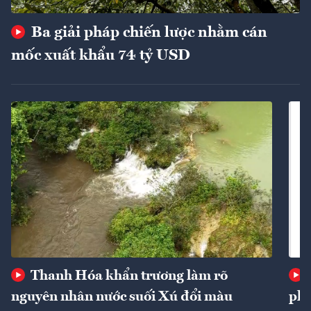
Ba giải pháp chiến lược nhằm cán
mốc xuất khẩu 74 tỷ USD
Thanh Hóa khẩn trương làm rõ
nguyên nhân nước suối Xú đổi màu
phí