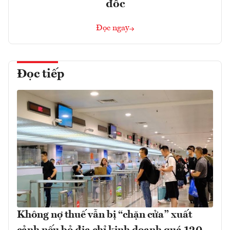
đốc
Đọc ngay
Đọc tiếp
Không nợ thuế vẫn bị “chặn cửa” xuất