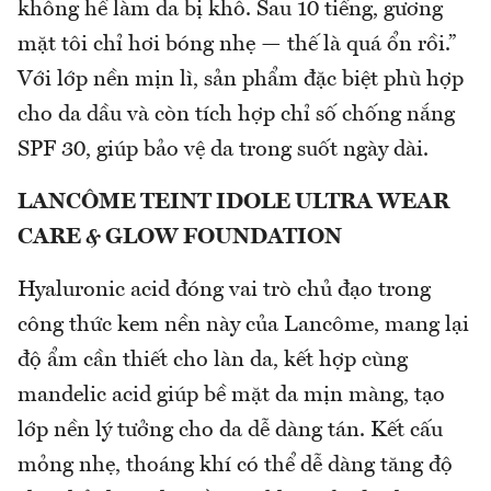
không hề làm da bị khô. Sau 10 tiếng, gương
mặt tôi chỉ hơi bóng nhẹ — thế là quá ổn rồi.”
Với lớp nền mịn lì, sản phẩm đặc biệt phù hợp
cho da dầu và còn tích hợp chỉ số chống nắng
SPF 30, giúp bảo vệ da trong suốt ngày dài.
LANCÔME TEINT IDOLE ULTRA WEAR
CARE & GLOW FOUNDATION​
Hyaluronic acid đóng vai trò chủ đạo trong
công thức kem nền này của Lancôme, mang lại
độ ẩm cần thiết cho làn da, kết hợp cùng
mandelic acid giúp bề mặt da mịn màng, tạo
lớp nền lý tưởng cho da dễ dàng tán. Kết cấu
mỏng nhẹ, thoáng khí có thể dễ dàng tăng độ