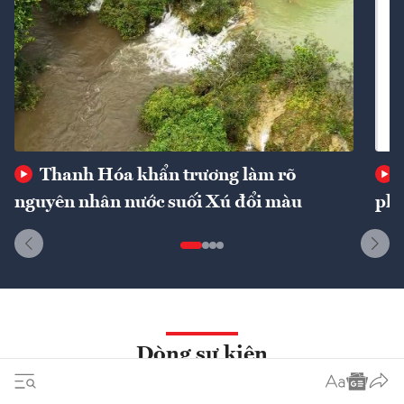
Thanh Hóa khẩn trương làm rõ
nguyên nhân nước suối Xú đổi màu
phí
Dòng sự kiện