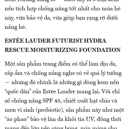
nền tích hợp chống nắng tốt nhất cho mùa hè
này, vừa bảo vệ da, vừa giúp bạn rạng rỡ dưới
nắng hè.
ESTÉE LAUDER FUTURIST HYDRA
RESCUE MOISTURIZING FOUNDATION
Một sản phẩm trang điểm có thể làm dịu da,
cấp ẩm và chống nắng nghe có vẻ quá lý tưởng
— nhưng đó chính là những gì dòng kem nền
“quốc dân” của Estée Lauder mang lại. Với chỉ
số chống nắng SPF 45, chiết xuất hạt chia và
men vi sinh (probiotic), sản phẩm này như một
“áo phao” bảo vệ làn da khỏi tia UV, đồng thời
mang đến lớp nền căng bóng, mịn màng cho