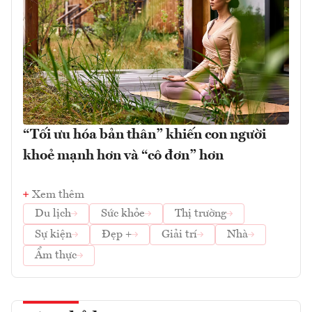
“Tối ưu hóa bản thân” khiến con người
khoẻ mạnh hơn và “cô đơn” hơn
Xem thêm
Du lịch
Sức khỏe
Thị trường
Sự kiện
Đẹp +
Giải trí
Nhà
Ẩm thực