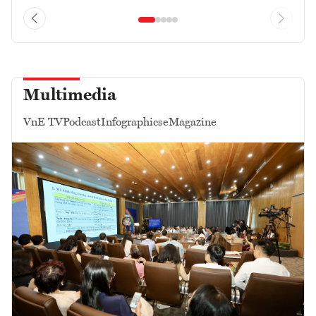
Multimedia
VnE TV
Podcast
Infographics
eMagazine