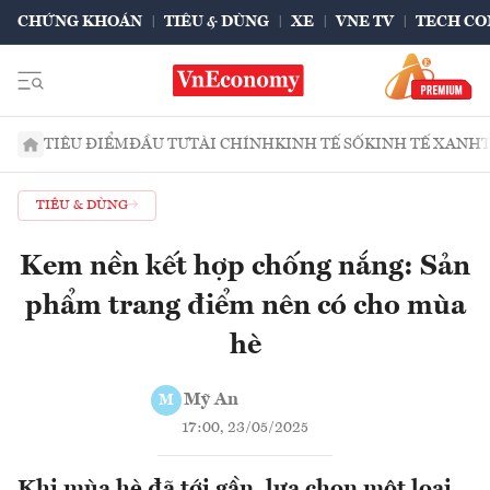
CHỨNG KHOÁN
TIÊU & DÙNG
XE
VNE TV
TECH CO
TIÊU ĐIỂM
ĐẦU TƯ
TÀI CHÍNH
KINH TẾ SỐ
KINH TẾ XANH
TIÊU & DÙNG
Kem nền kết hợp chống nắng: Sản
phẩm trang điểm nên có cho mùa
hè
Mỹ An
M
17:00, 23/05/2025
Khi mùa hè đã tới gần, lựa chọn một loại