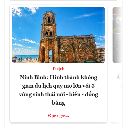
Du lịch
Ninh Bình: Hình thành không
Ẩm 
gian du lịch quy mô lớn với 3
tê
vùng sinh thái núi - biển - đồng
bằng
Đọc ngay