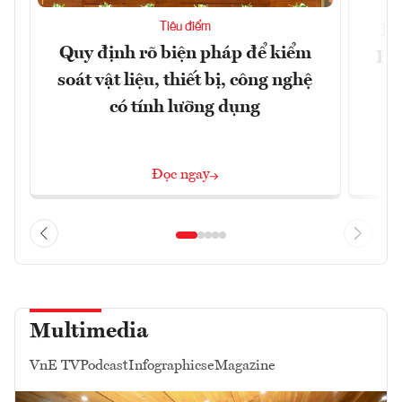
Tiêu điểm
Bộ
Quy định rõ biện pháp để kiểm
Hội
soát vật liệu, thiết bị, công nghệ
p
có tính lưỡng dụng
Đọc ngay
Multimedia
VnE TV
Podcast
Infographics
eMagazine