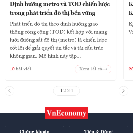
Định hướng metro và TOD chiến lược
K
trong phát triển đô thị bền vững
K
Phát triển đô thị theo định hướng giao
K
thông công cộng (TOD) kết hợp với mạng
V
lưới đường sắt đô thị (metro) là chiến lược
cốt lõi để giải quyết ùn tắc và tái cấu trúc
không gian. Mô hình này tập...
10
bài viết
Xem tất cả
2
1
2
3
4
Chứng khoán
Tiêu & Dùng