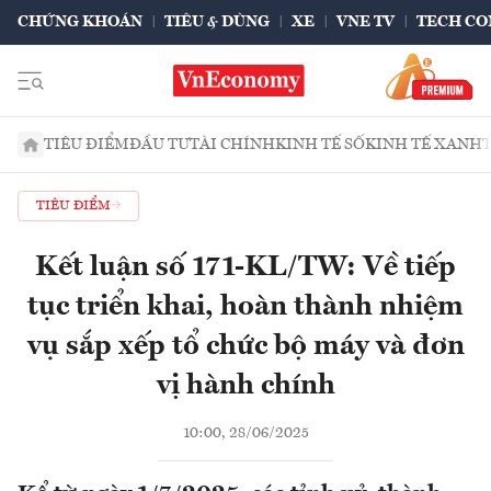
CHỨNG KHOÁN
TIÊU & DÙNG
XE
VNE TV
TECH CO
TIÊU ĐIỂM
ĐẦU TƯ
TÀI CHÍNH
KINH TẾ SỐ
KINH TẾ XANH
TIÊU ĐIỂM
Kết luận số 171-KL/TW: Về tiếp
tục triển khai, hoàn thành nhiệm
vụ sắp xếp tổ chức bộ máy và đơn
vị hành chính
10:00, 28/06/2025