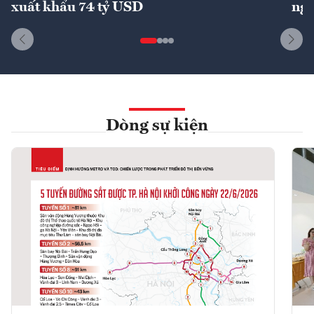
xuất khẩu 74 tỷ USD
ngu
Dòng sự kiện