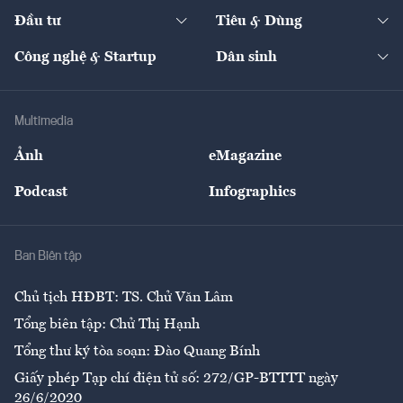
Chuyển động 24h
Đối thoại
The Guide
Video
Đầu tư
Tiêu & Dùng
Quản trị số
Cafe BĐS
Thị trường
Kinh doanh
Kết nối
Tạp chí kinh tế Việt Nam
eMagazine
Nhà đầu tư
Du lịch
Công nghệ & Startup
Dân sinh
Tư vấn
Nông sản
Doanh nhân
Tư vấn Tiêu & Dùng
Infographics
Hạ tầng
Sức khỏe
Khung pháp lý
Doanh nghiệp
Địa phương
Thị trường
Bảo hiểm
Multimedia
Sự kiện
Nhân lực
Ảnh
eMagazine
Đẹp +
An sinh
Podcast
Infographics
Giải trí
Y tế
Nhà
Ban Biên tập
Ẩm thực
Chủ tịch HĐBT: TS. Chử Văn Lâm
Tổng biên tập: Chử Thị Hạnh
Tổng thư ký tòa soạn: Đào Quang Bính
Giấy phép Tạp chí điện tử số: 272/GP-BTTTT ngày
26/6/2020