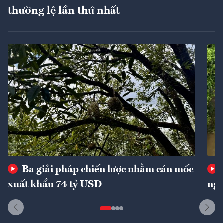
thường lệ lần thứ nhất
Ba giải pháp chiến lược nhằm cán mốc
xuất khẩu 74 tỷ USD
ngu