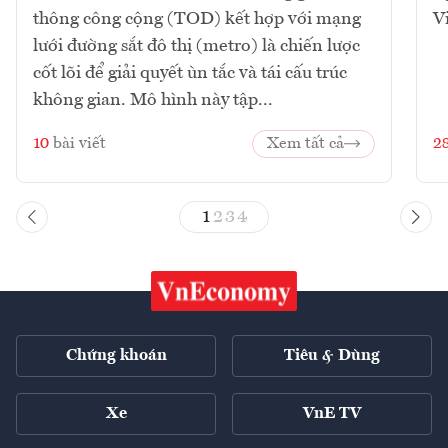
thông công cộng (TOD) kết hợp với mạng
V
lưới đường sắt đô thị (metro) là chiến lược
cốt lõi để giải quyết ùn tắc và tái cấu trúc
không gian. Mô hình này tập...
10
bài viết
Xem tất cả
2
1
2
3
4
Chứng khoán
Tiêu & Dùng
Xe
VnE TV