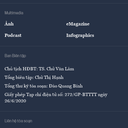
Khung pháp lý
Doanh nghiệp
Địa phương
Thị trường
Bảo hiểm
Multimedia
Sự kiện
Nhân lực
Ảnh
eMagazine
Đẹp +
An sinh
Podcast
Infographics
Giải trí
Y tế
Nhà
Ban Biên tập
Ẩm thực
Chủ tịch HĐBT: TS. Chử Văn Lâm
Tổng biên tập: Chử Thị Hạnh
Tổng thư ký tòa soạn: Đào Quang Bính
Giấy phép Tạp chí điện tử số: 272/GP-BTTTT ngày
26/6/2020
Liên hệ tòa soạn