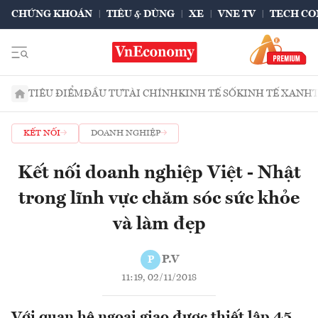
CHỨNG KHOÁN
TIÊU & DÙNG
XE
VNE TV
TECH CO
TIÊU ĐIỂM
ĐẦU TƯ
TÀI CHÍNH
KINH TẾ SỐ
KINH TẾ XANH
KẾT NỐI
DOANH NGHIỆP
Kết nối doanh nghiệp Việt - Nhật
trong lĩnh vực chăm sóc sức khỏe
và làm đẹp
P.V
P
11:19, 02/11/2018
Với quan hệ ngoại giao được thiết lập 45