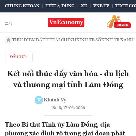
CHỨNG KHOÁN
TIÊU & DÙNG
XE
VNE TV
TECH CO
TIÊU ĐIỂM
ĐẦU TƯ
TÀI CHÍNH
KINH TẾ SỐ
KINH TẾ XANH
ĐẦU TƯ
Kết nối thúc đẩy văn hóa - du lịch
và thương mại tỉnh Lâm Đồng
Khánh Vy
K
18:48, 17/05/2025
Theo Bí thư Tỉnh ủy Lâm Đồng, địa
phương xác định rõ trong giai đoạn phát