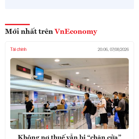
Mới nhất trên
VnEconomy
Tài chính
20:06, 07/08/2026
Không nợ thuế vẫn bị “chặn cửa”