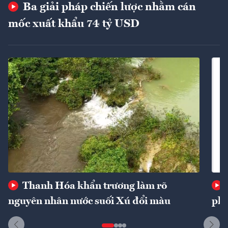
Ba giải pháp chiến lược nhằm cán
mốc xuất khẩu 74 tỷ USD
Thanh Hóa khẩn trương làm rõ
nguyên nhân nước suối Xú đổi màu
phí