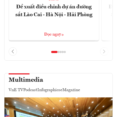
Đề xuất điều chỉnh dự án đường
Đồn
sắt Lào Cai - Hà Nội - Hải Phòng
3 
Đọc ngay
Multimedia
VnE TV
Podcast
Infographics
eMagazine