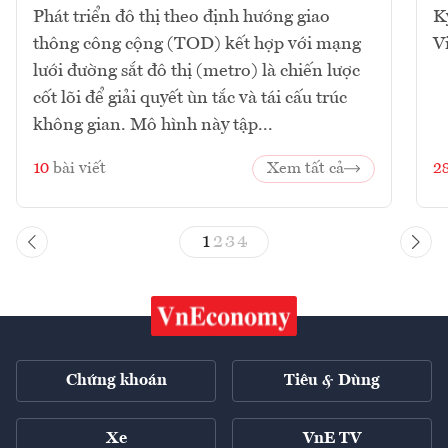
Phát triển đô thị theo định hướng giao
K
thông công cộng (TOD) kết hợp với mạng
V
lưới đường sắt đô thị (metro) là chiến lược
cốt lõi để giải quyết ùn tắc và tái cấu trúc
không gian. Mô hình này tập...
10
bài viết
Xem tất cả
2
1
2
3
4
Chứng khoán
Tiêu & Dùng
Xe
VnE TV