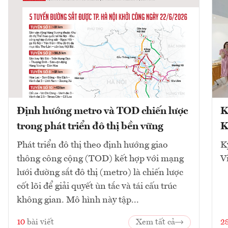
Định hướng metro và TOD chiến lược
K
trong phát triển đô thị bền vững
K
Phát triển đô thị theo định hướng giao
K
thông công cộng (TOD) kết hợp với mạng
V
lưới đường sắt đô thị (metro) là chiến lược
cốt lõi để giải quyết ùn tắc và tái cấu trúc
không gian. Mô hình này tập...
10
bài viết
Xem tất cả
2