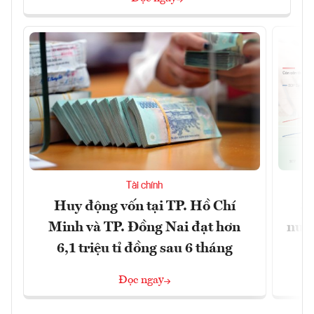
Tài chính
Huy động vốn tại TP. Hồ Chí
S
Minh và TP. Đồng Nai đạt hơn
nước
6,1 triệu tỉ đồng sau 6 tháng
Đọc ngay