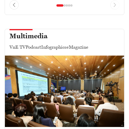
Multimedia
VnE TV
Podcast
Infographics
eMagazine