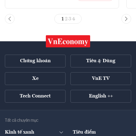
1
2
3
4
Chứng khoán
Tiêu & Dùng
Xe
VnE TV
Tech Connect
English ++
Tất cả chuyên mục
Kinh tế xanh
Tiêu điểm