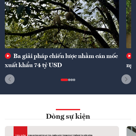
Ba giải pháp chiến lược nhằm cán mốc
xuất khẩu 74 tỷ USD
ngu
Dòng sự kiện