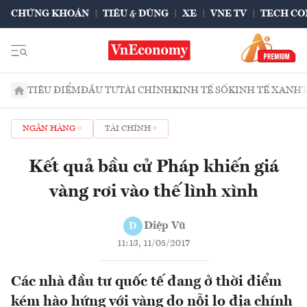
CHỨNG KHOÁN
TIÊU & DÙNG
XE
VNE TV
TECH CO
TIÊU ĐIỂM
ĐẦU TƯ
TÀI CHÍNH
KINH TẾ SỐ
KINH TẾ XANH
NGÂN HÀNG
TÀI CHÍNH
Kết quả bầu cử Pháp khiến giá
vàng rơi vào thế lình xình
Diệp Vũ
D
11:13, 11/05/2017
Các nhà đầu tư quốc tế đang ở thời điểm
kém hào hứng với vàng do nỗi lo địa chính