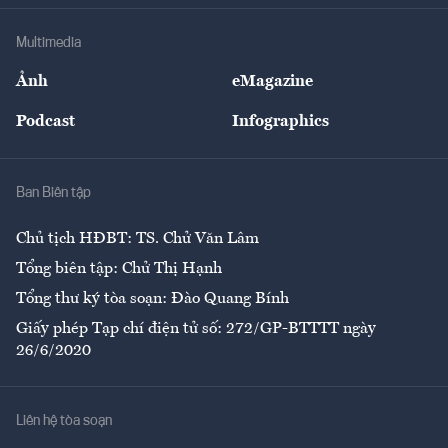
Khung pháp lý
Doanh nghiệp
Địa phương
Thị trường
Bảo hiểm
Multimedia
Sự kiện
Nhân lực
Ảnh
eMagazine
Đẹp +
An sinh
Podcast
Infographics
Giải trí
Y tế
Nhà
Ban Biên tập
Ẩm thực
Chủ tịch HĐBT: TS. Chử Văn Lâm
Tổng biên tập: Chử Thị Hạnh
Tổng thư ký tòa soạn: Đào Quang Bính
Giấy phép Tạp chí điện tử số: 272/GP-BTTTT ngày
26/6/2020
Liên hệ tòa soạn