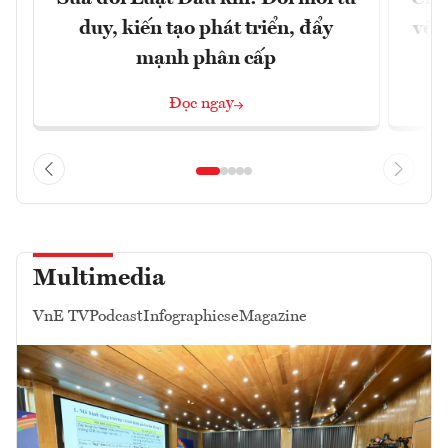
duy, kiến tạo phát triển, đẩy
vệ 
mạnh phân cấp
Đọc ngay
Multimedia
VnE TV
Podcast
Infographics
eMagazine