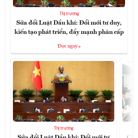
Thị trường
Sửa đổi Luật Dầu khí: Đổi mới tư duy,
kiến tạo phát triển, đẩy mạnh phân cấp
Đọc ngay
Thị trường
Sửa đổi Luật Dầu khí: Đổi mới tư
Chủ