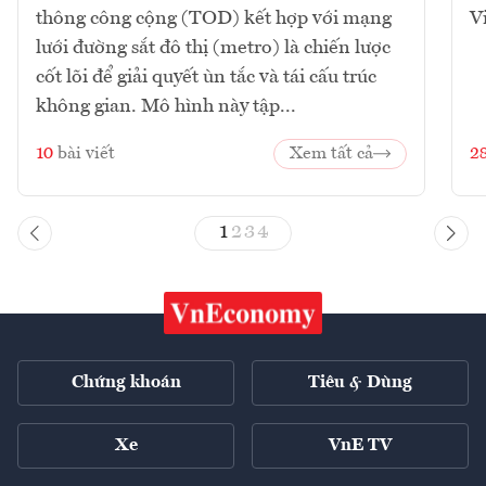
thông công cộng (TOD) kết hợp với mạng
V
lưới đường sắt đô thị (metro) là chiến lược
cốt lõi để giải quyết ùn tắc và tái cấu trúc
không gian. Mô hình này tập...
10
bài viết
Xem tất cả
2
1
2
3
4
Chứng khoán
Tiêu & Dùng
Xe
VnE TV