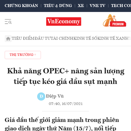
CHỨNG KHOÁN
TIÊU & DÙNG
XE
VNE TV
TECH CO
TIÊU ĐIỂM
ĐẦU TƯ
TÀI CHÍNH
KINH TẾ SỐ
KINH TẾ XANH
THỊ TRƯỜNG
Khả năng OPEC+ nâng sản lượng
tiếp tục kéo giá dầu sụt mạnh
Điệp Vũ
Đ
07:40, 16/07/2021
Giá dầu thế giới giảm mạnh trong phiên
giao dịch ngày thứ Năm (15/7), nối tiếp