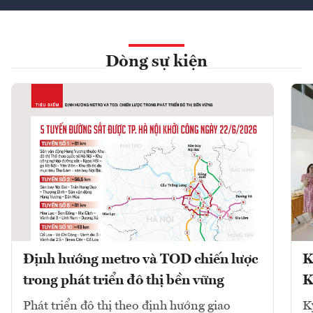
Dòng sự kiện
Định hướng metro và TOD chiến lược
K
trong phát triển đô thị bền vững
K
Phát triển đô thị theo định hướng giao
K