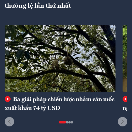
thường lệ lần thứ nhất
Ba giải pháp chiến lược nhằm cán mốc
xuất khẩu 74 tỷ USD
ngu