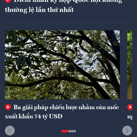
Điểm nhấn kỳ họp Quốc hội không
thường lệ lần thứ nhất
Ba giải pháp chiến lược nhằm cán mốc
xuất khẩu 74 tỷ USD
ngu