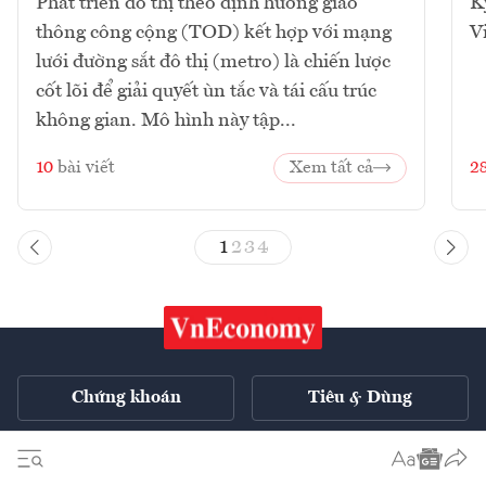
Phát triển đô thị theo định hướng giao
K
thông công cộng (TOD) kết hợp với mạng
V
lưới đường sắt đô thị (metro) là chiến lược
cốt lõi để giải quyết ùn tắc và tái cấu trúc
không gian. Mô hình này tập...
10
bài viết
Xem tất cả
2
1
2
3
4
Chứng khoán
Tiêu & Dùng
Xe
VnE TV