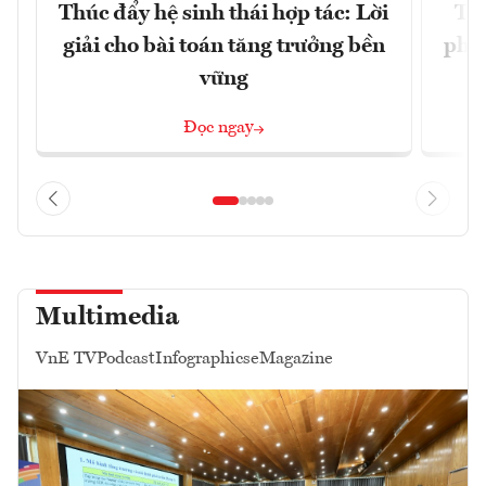
Thúc đẩy hệ sinh thái hợp tác: Lời
TP.
giải cho bài toán tăng trưởng bền
phẩ
vững
Đọc ngay
Multimedia
VnE TV
Podcast
Infographics
eMagazine