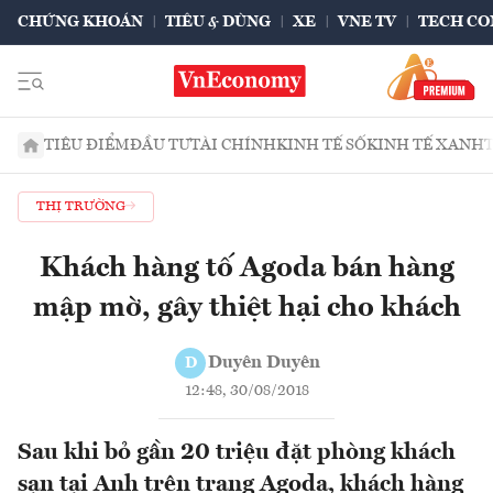
CHỨNG KHOÁN
TIÊU & DÙNG
XE
VNE TV
TECH CO
TIÊU ĐIỂM
ĐẦU TƯ
TÀI CHÍNH
KINH TẾ SỐ
KINH TẾ XANH
THỊ TRƯỜNG
Khách hàng tố Agoda bán hàng
mập mờ, gây thiệt hại cho khách
Duyên Duyên
D
12:48, 30/08/2018
Sau khi bỏ gần 20 triệu đặt phòng khách
sạn tại Anh trên trang Agoda, khách hàng