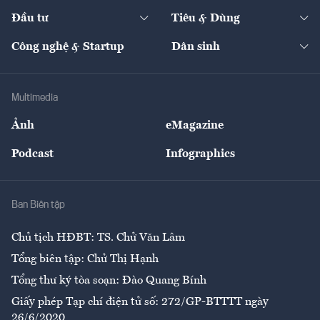
Dự án
Công nghiệp
Chuyển động 24h
Đối thoại
The Guide
Video
Đầu tư
Tiêu & Dùng
Quản trị số
Cafe BĐS
Thị trường
Kinh doanh
Kết nối
Tạp chí kinh tế Việt Nam
eMagazine
Nhà đầu tư
Du lịch
Công nghệ & Startup
Dân sinh
Tư vấn
Nông sản
Doanh nhân
Tư vấn Tiêu & Dùng
Infographics
Hạ tầng
Sức khỏe
Khung pháp lý
Doanh nghiệp
Địa phương
Thị trường
Bảo hiểm
Multimedia
Sự kiện
Nhân lực
Ảnh
eMagazine
Đẹp +
An sinh
Podcast
Infographics
Giải trí
Y tế
Nhà
Ban Biên tập
Ẩm thực
Chủ tịch HĐBT: TS. Chử Văn Lâm
Tổng biên tập: Chử Thị Hạnh
Tổng thư ký tòa soạn: Đào Quang Bính
Giấy phép Tạp chí điện tử số: 272/GP-BTTTT ngày
26/6/2020