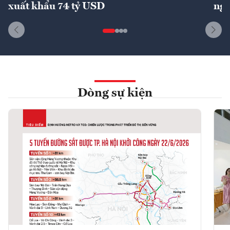
xuất khẩu 74 tỷ USD
ngu
Dòng sự kiện