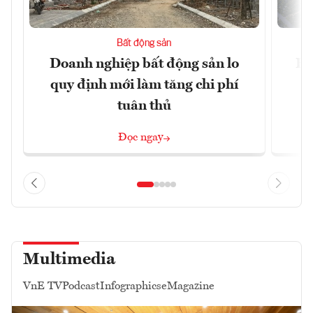
Bất động sản
Doanh nghiệp bất động sản lo
Hà
quy định mới làm tăng chi phí
tuân thủ
Đọc ngay
Multimedia
VnE TV
Podcast
Infographics
eMagazine