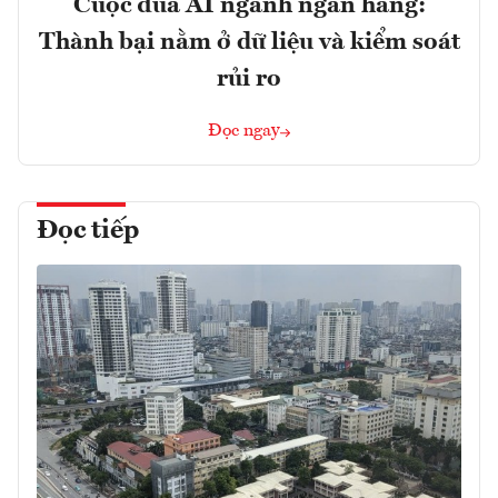
Cuộc đua AI ngành ngân hàng:
Thành bại nằm ở dữ liệu và kiểm soát
rủi ro
Đọc ngay
Đọc tiếp