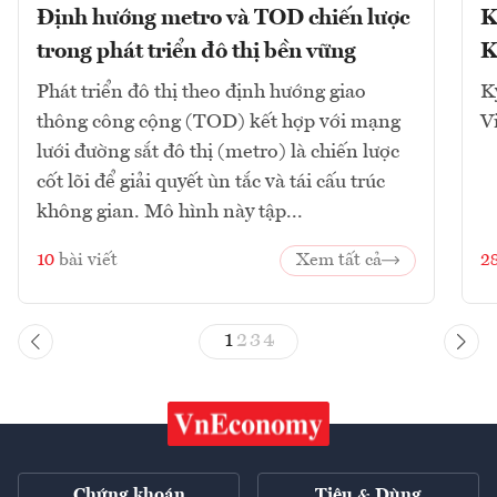
Định hướng metro và TOD chiến lược
K
trong phát triển đô thị bền vững
K
Phát triển đô thị theo định hướng giao
K
thông công cộng (TOD) kết hợp với mạng
V
lưới đường sắt đô thị (metro) là chiến lược
cốt lõi để giải quyết ùn tắc và tái cấu trúc
không gian. Mô hình này tập...
10
bài viết
Xem tất cả
2
1
2
3
4
Chứng khoán
Tiêu & Dùng