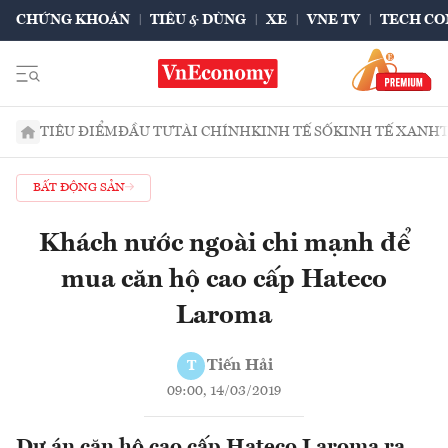
CHỨNG KHOÁN
TIÊU & DÙNG
XE
VNE TV
TECH CO
TIÊU ĐIỂM
ĐẦU TƯ
TÀI CHÍNH
KINH TẾ SỐ
KINH TẾ XANH
BẤT ĐỘNG SẢN
Khách nước ngoài chi mạnh để
mua căn hộ cao cấp Hateco
Laroma
Tiến Hải
T
09:00, 14/03/2019
Dự án căn hộ cao cấp Hateco Laroma ra