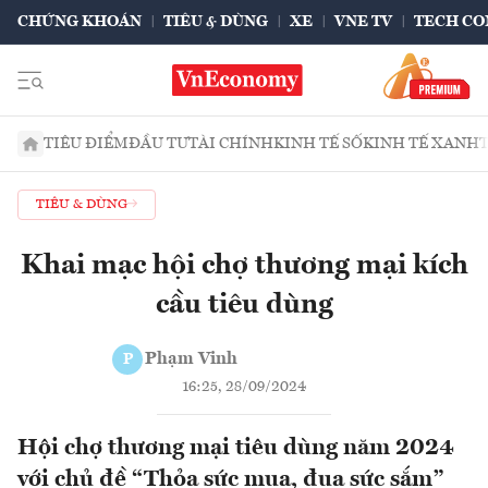
CHỨNG KHOÁN
TIÊU & DÙNG
XE
VNE TV
TECH CO
TIÊU ĐIỂM
ĐẦU TƯ
TÀI CHÍNH
KINH TẾ SỐ
KINH TẾ XANH
TIÊU & DÙNG
Khai mạc hội chợ thương mại kích
cầu tiêu dùng
Phạm Vinh
P
16:25, 28/09/2024
Hội chợ thương mại tiêu dùng năm 2024
với chủ đề “Thỏa sức mua, đua sức sắm”