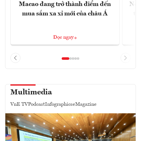
Macao đang trở thành điểm đến
Nền
mua sắm xa xỉ mới của châu Á
tr
Đọc ngay
Multimedia
VnE TV
Podcast
Infographics
eMagazine