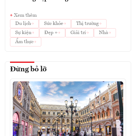
Xem thêm
Du lịch
Sức khỏe
Thị trường
Sự kiện
Đẹp +
Giải trí
Nhà
Ẩm thực
Đừng bỏ lỡ