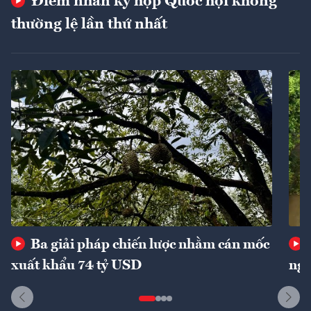
Điểm nhấn kỳ họp Quốc hội không
thường lệ lần thứ nhất
Ba giải pháp chiến lược nhằm cán mốc
xuất khẩu 74 tỷ USD
ngu