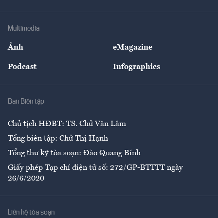
Tư vấn Tiêu & Dùng
Infographics
Hạ tầng
Sức khỏe
Khung pháp lý
Doanh nghiệp
Địa phương
Thị trường
Bảo hiểm
Multimedia
Sự kiện
Nhân lực
Ảnh
eMagazine
Đẹp +
An sinh
Podcast
Infographics
Giải trí
Y tế
Nhà
Ban Biên tập
Ẩm thực
Chủ tịch HĐBT: TS. Chử Văn Lâm
Tổng biên tập: Chử Thị Hạnh
Tổng thư ký tòa soạn: Đào Quang Bính
Giấy phép Tạp chí điện tử số: 272/GP-BTTTT ngày
26/6/2020
Liên hệ tòa soạn