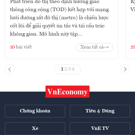
Phát triển đô thị theo định hướng giao
K
thông công cộng (TOD) kết hợp với mạng
V
lưới đường sắt đô thị (metro) là chiến lược
cốt lõi để giải quyết ùn tắc và tái cấu trúc
không gian. Mô hình này tập...
10
bài viết
Xem tất cả
2
1
2
3
4
Chứng khoán
Tiêu & Dùng
Xe
VnE TV