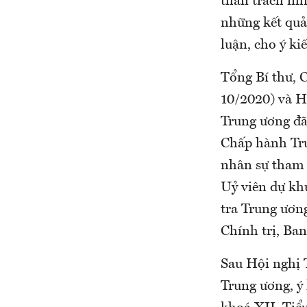
thần trách nh
những kết quả
luận, cho ý ki
Tổng Bí thư, C
10/2020) và H
Trung ương đã
Chấp hành Tru
nhân sự tham 
Uỷ viên dự kh
tra Trung ương
Chính trị, Ban
Sau Hội nghị 
Trung ương, ý 