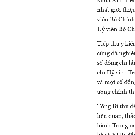
khoá XII, Tiể
nhất giới thi
viên Bộ Chính 
Uỷ viên Bộ Chí
Tiếp thu ý ki
cũng đã nghiê
số đồng chí l
chí Uỷ viên Tr
và một số đồn
ương chính th
Tổng Bí thư đề
liên quan, th
hành Trung ươ