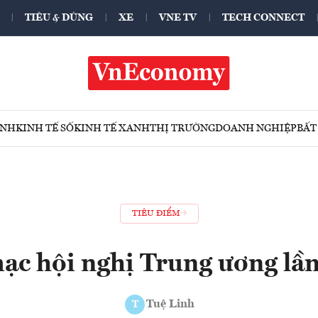
TIÊU & DÙNG
XE
VNE TV
TECH CONNECT
ÍNH
KINH TẾ SỐ
KINH TẾ XANH
THỊ TRƯỜNG
DOANH NGHIỆP
BẤT
TIÊU ĐIỂM
ạc hội nghị Trung ương lần
Tuệ Linh
T