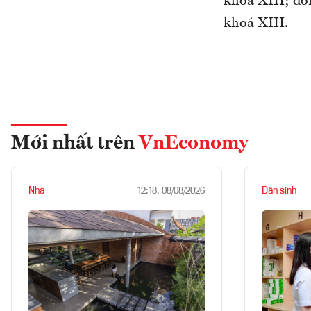
khoá XIII; đồ
khoá XIII.
Mới nhất trên
VnEconomy
Nhà
Dân sinh
12:18, 08/08/2026