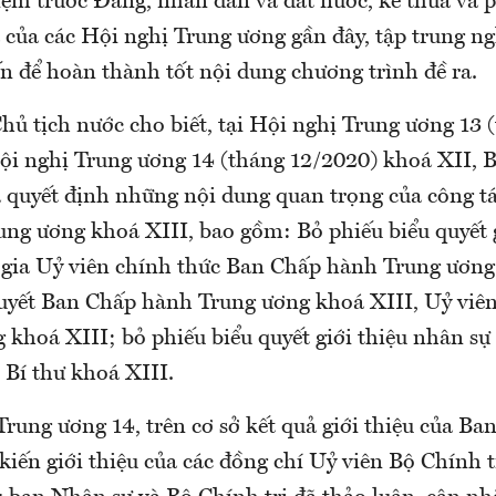
iệm trước Đảng, nhân dân và đất nước, kế thừa và 
 của các Hội nghị Trung ương gần đây, tập trung ng
ến để hoàn thành tốt nội dung chương trình đề ra.
hủ tịch nước cho biết, tại Hội nghị Trung ương 13 
ội nghị Trung ương 14 (tháng 12/2020) khoá XII,
 quyết định những nội dung quan trọng của công t
ng ương khoá XIII, bao gồm: Bỏ phiếu biểu quyết g
gia Uỷ viên chính thức Ban Chấp hành Trung ương
uyết Ban Chấp hành Trung ương khoá XIII, Uỷ viê
 khoá XIII; bỏ phiếu biểu quyết giới thiệu nhân sự
 Bí thư khoá XIII.
Trung ương 14, trên cơ sở kết quả giới thiệu của B
kiến giới thiệu của các đồng chí Uỷ viên Bộ Chính t