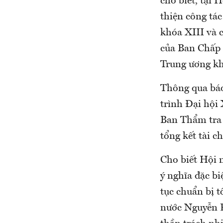
cho biết, tại 
thiện công tá
khóa XIII và 
của Ban Chấp 
Trung ương kh
Thông qua báo
trình Đại hội
Ban Thẩm tra t
tổng kết tài 
Cho biết Hội 
ý nghĩa đặc bi
tục chuẩn bị 
nước Nguyễn P