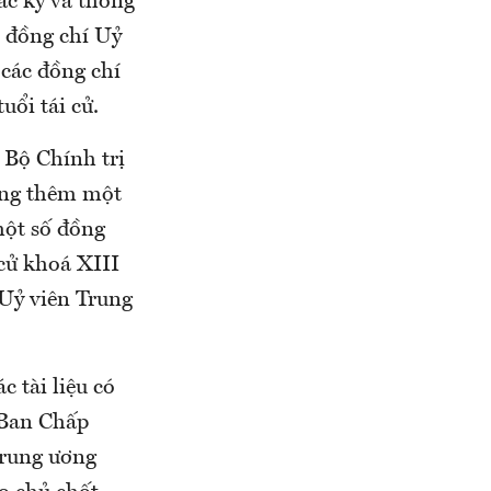
ắc kỹ và thống
c đồng chí Uỷ
 các đồng chí
uổi tái cử.
 Bộ Chính trị
sung thêm một
một số đồng
 cử khoá XIII
 Uỷ viên Trung
c tài liệu có
 Ban Chấp
Trung ương