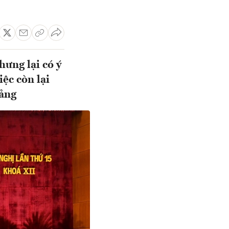
hưng lại có ý
ệc còn lại
Đảng