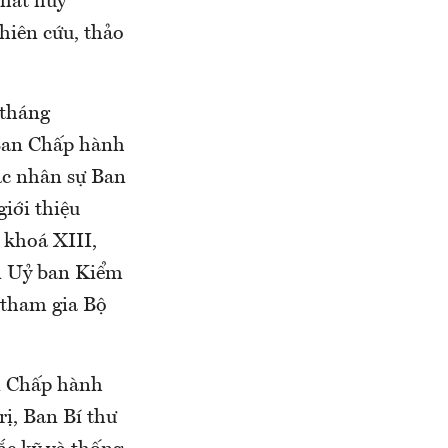
phát huy
hiên cứu, thảo
(tháng
 Ban Chấp hành
ác nhân sự Ban
iới thiệu
 khoá XIII,
n Uỷ ban Kiểm
 tham gia Bộ
an Chấp hành
rị, Ban Bí thư