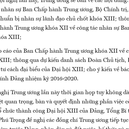
Hội nghị lần này, Trung ương sẽ bàn về các nội dung
c nhân sự Ban Chấp hành Trung ương, Bộ Chính trị,
chuẩn bị nhân sự lãnh đạo chủ chốt khóa XIII; thô
hành Trung ương khóa XII về công tác nhân sự B
óa XIII;
 cáo của Ban Chấp hành Trung ương khóa XII về c
 XIII; thông qua dự kiến danh sách Đoàn Chủ tịch,
ư cách đại biểu của Đại hội XIII; cho ý kiến về bá
chính Đảng nhiệm kỳ 2016-2020.
nghị Trung ương lần này thời gian họp tuy không dà
ệt quan trọng, bàn và quyết định những phần việc cò
tổ chức thành công Đại hội XIII của Đảng, Tổng Bí 
hú Trọng đề nghị các đồng chí Trung ương tiếp tục