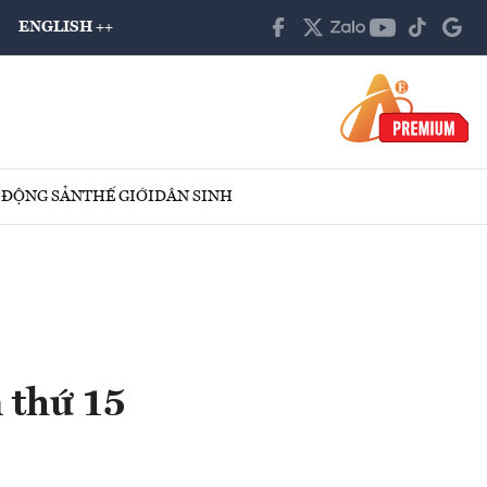
ENGLISH ++
 ĐỘNG SẢN
THẾ GIỚI
DÂN SINH
 thứ 15