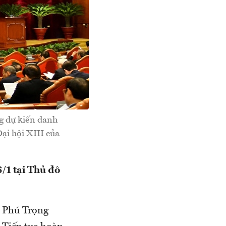
ng dự kiến danh
ại hội XIII của
/1 tại Thủ đô
n Phú Trọng