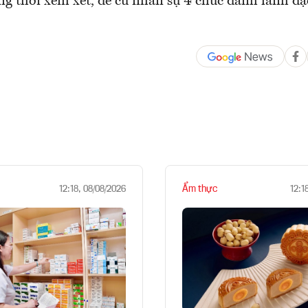
ng thời xem xét, đề cử nhân sự 4 chức danh lãnh đạ
Ẩm thực
12:18, 08/08/2026
12:1