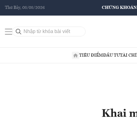
Thứ Bảy, 08/08/2026
CHỨNG KHOÁN
TIÊU ĐIỂM
ĐẦU TƯ
TÀI CH
Khai m