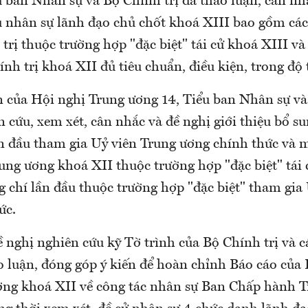
u ban Nhân sự và Bộ Chính trị đã thảo luận, cân nh
ệu nhân sự lãnh đạo chủ chốt khoá XIII bao gồm cá
trị thuộc trường hợp "đặc biệt" tái cử khoá XIII và
nh trị khoá XII đủ tiêu chuẩn, điều kiện, trong độ t
ến của Hội nghị Trung ương 14, Tiểu ban Nhân sự và
n cứu, xem xét, cân nhắc và đề nghị giới thiệu bổ 
ần đầu tham gia Uỷ viên Trung ương chính thức và 
ung ương khoá XII thuộc trường hợp "đặc biệt" tái
g chí lần đầu thuộc trường hợp "đặc biệt" tham gia
ức.
 nghị nghiên cứu kỹ Tờ trình của Bộ Chính trị và cá
ảo luận, đóng góp ý kiến để hoàn chỉnh Báo cáo của
ng khoá XII về công tác nhân sự Ban Chấp hành 