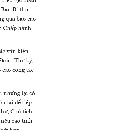
: Tiếp tục hoàn
 Ban Bí thư
ng qua báo cáo
an Chấp hành
ác văn kiện
 Đoàn Thư ký,
o cáo công tác
i nhưng lại có
n lại để tiếp
thư, Chủ tịch
 nêu cao tinh