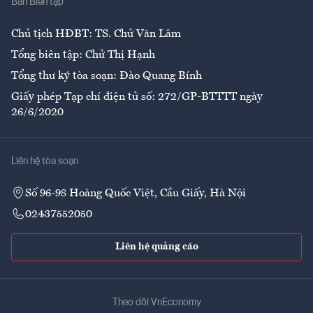
Ban Biên tập
Ẩm thực
Chủ tịch HĐBT: TS. Chử Văn Lâm
Tổng biên tập: Chử Thị Hạnh
Tổng thư ký tòa soạn: Đào Quang Bính
Giấy phép Tạp chí điện tử số: 272/GP-BTTTT ngày
26/6/2020
Liên hệ tòa soạn
Số 96-98 Hoàng Quốc Việt, Cầu Giấy, Hà Nội
02437552050
Liên hệ quảng cáo
Theo dõi VnEconomy