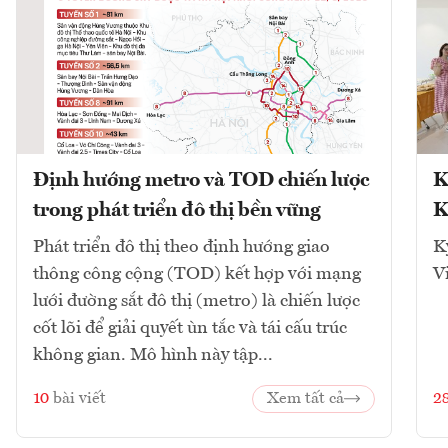
Định hướng metro và TOD chiến lược
K
trong phát triển đô thị bền vững
K
Phát triển đô thị theo định hướng giao
K
thông công cộng (TOD) kết hợp với mạng
V
lưới đường sắt đô thị (metro) là chiến lược
cốt lõi để giải quyết ùn tắc và tái cấu trúc
không gian. Mô hình này tập...
10
bài viết
Xem tất cả
2