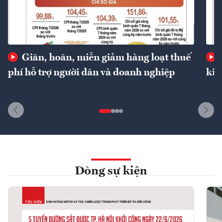
Giãn, hoãn, miễn giảm hàng loạt thuế
phí hỗ trợ người dân và doanh nghiệp
kin
Dòng sự kiện