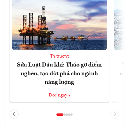
Thị trường
Sửa Luật Dầu khí: Tháo gỡ điểm
"H
nghẽn, tạo đột phá cho ngành
nhì
năng lượng
Đọc ngay