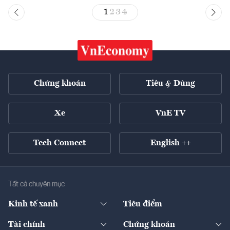
1
2
3
4
Chứng khoán
Tiêu & Dùng
Xe
VnE TV
Tech Connect
English ++
Tất cả chuyên mục
Kinh tế xanh
Tiêu điểm
Chuyển động xanh
Tài chính
Chứng khoán