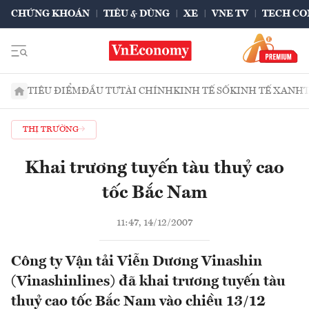
CHỨNG KHOÁN
TIÊU & DÙNG
XE
VNE TV
TECH CO
TIÊU ĐIỂM
ĐẦU TƯ
TÀI CHÍNH
KINH TẾ SỐ
KINH TẾ XANH
THỊ TRƯỜNG
Khai trương tuyến tàu thuỷ cao
tốc Bắc Nam
11:47, 14/12/2007
Công ty Vận tải Viễn Dương Vinashin
(Vinashinlines) đã khai trương tuyến tàu
thuỷ cao tốc Bắc Nam vào chiều 13/12