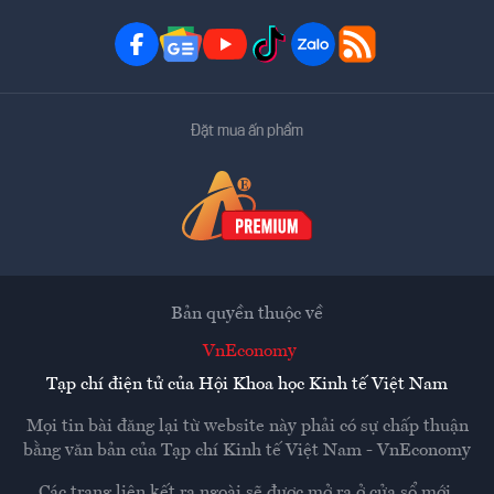
Đặt mua ấn phẩm
Bản quyền thuộc về
VnEconomy
Tạp chí điện tử của Hội Khoa học Kinh tế Việt Nam
Mọi tin bài đăng lại từ website này phải có sự chấp thuận
bằng văn bản của
Tạp chí Kinh tế Việt Nam - VnEconomy
Các trang liên kết ra ngoài sẽ được mở ra ở cửa sổ mới.