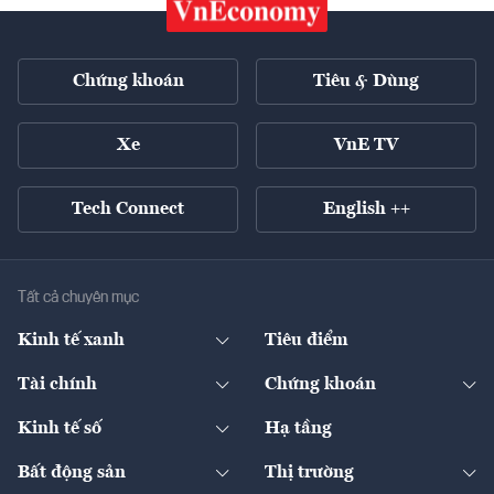
Chứng khoán
Tiêu & Dùng
Xe
VnE TV
Tech Connect
English ++
Tất cả chuyên mục
Kinh tế xanh
Tiêu điểm
Chuyển động xanh
Tài chính
Chứng khoán
Pháp lý
Ngân hàng
Doanh nghiệp niêm yết
Kinh tế số
Hạ tầng
Thương hiệu xanh
Thị trường vốn
Thị trường
Sản phẩm - Thị trường
Bất động sản
Thị trường
Diễn đàn
Thuế
Đầu tư