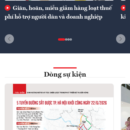
Giãn, hoãn, miễn giảm hàng loạt thuế
phí hỗ trợ người dân và doanh nghiệp
kin
Dòng sự kiện