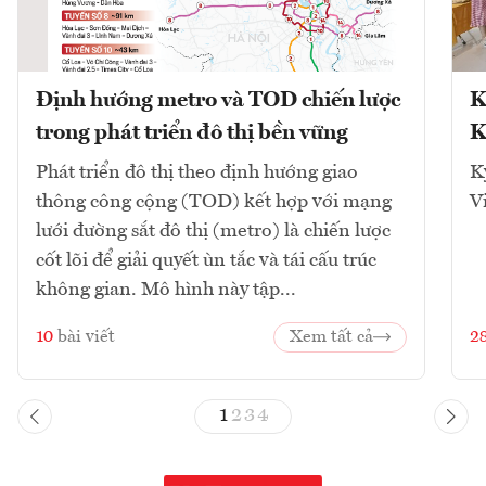
Định hướng metro và TOD chiến lược
K
trong phát triển đô thị bền vững
K
Phát triển đô thị theo định hướng giao
K
thông công cộng (TOD) kết hợp với mạng
V
lưới đường sắt đô thị (metro) là chiến lược
cốt lõi để giải quyết ùn tắc và tái cấu trúc
không gian. Mô hình này tập...
10
bài viết
Xem tất cả
2
1
2
3
4