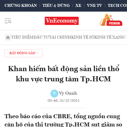
CHỨNG KHOÁN
TIÊU & DÙNG
XE
VNE TV
TECH CO
TIÊU ĐIỂM
ĐẦU TƯ
TÀI CHÍNH
KINH TẾ SỐ
KINH TẾ XANH
BẤT ĐỘNG SẢN
Khan hiếm bất động sản liền thổ
khu vực trung tâm Tp.HCM
Vy Oanh
V
08:46, 31/12/2021
Theo báo cáo của CBRE, tổng nguồn cung
căn hộ của thị trường Tp.HCM sụt giảm so