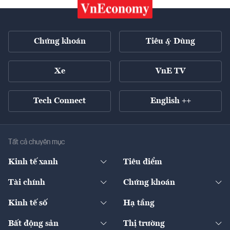
Chứng khoán
Tiêu & Dùng
Xe
VnE TV
Tech Connect
English ++
Tất cả chuyên mục
Kinh tế xanh
Tiêu điểm
Chuyển động xanh
Tài chính
Chứng khoán
Pháp lý
Ngân hàng
Doanh nghiệp niêm yết
Kinh tế số
Hạ tầng
Thương hiệu xanh
Thị trường vốn
Thị trường
Sản phẩm - Thị trường
Bất động sản
Thị trường
Diễn đàn