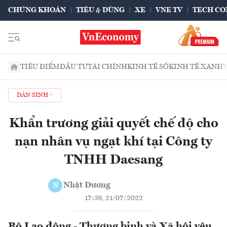
CHỨNG KHOÁN
TIÊU & DÙNG
XE
VNE TV
TECH CO
TIÊU ĐIỂM
ĐẦU TƯ
TÀI CHÍNH
KINH TẾ SỐ
KINH TẾ XANH
DÂN SINH
Khẩn trương giải quyết chế độ cho
nạn nhân vụ ngạt khí tại Công ty
TNHH Daesang
Nhật Dương
N
17:39, 21/07/2022
Bộ Lao động - Thương binh và Xã hội yêu