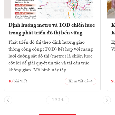
Định hướng metro và TOD chiến lược
K
trong phát triển đô thị bền vững
K
Phát triển đô thị theo định hướng giao
K
thông công cộng (TOD) kết hợp với mạng
V
lưới đường sắt đô thị (metro) là chiến lược
cốt lõi để giải quyết ùn tắc và tái cấu trúc
không gian. Mô hình này tập...
10
bài viết
Xem tất cả
2
1
2
3
4