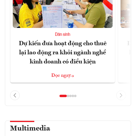
Dân sinh
Dự kiến đưa hoạt động cho thuê
Đề 
lại lao động ra khỏi ngành nghề
hà
kinh doanh có điều kiện
n
Đọc ngay
Multimedia