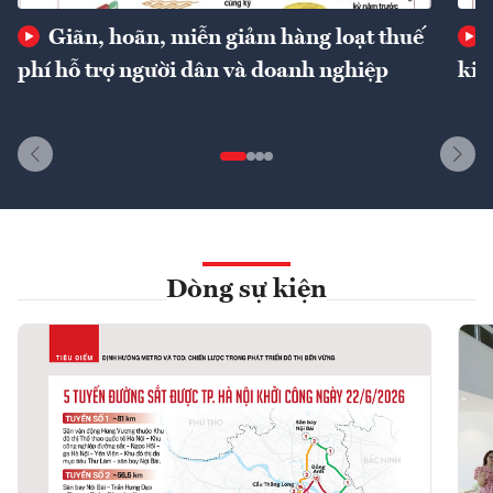
Giãn, hoãn, miễn giảm hàng loạt thuế
phí hỗ trợ người dân và doanh nghiệp
kin
Dòng sự kiện