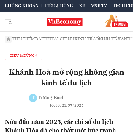
CHỨNG KHOÁN
TIÊU & DÙNG
XE
VNE TV
TECH CO
TIÊU ĐIỂM
ĐẦU TƯ
TÀI CHÍNH
KINH TẾ SỐ
KINH TẾ XANH
TIÊU & DÙNG
Khánh Hoà mở rộng không gian
kinh tế du lịch
Tường Bách
T
10:38, 21/07/2025
Nửa đầu năm 2025, các chỉ số du lịch
Khánh Hòa đã cho thấy một bức tranh