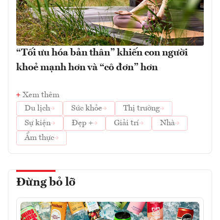
“Tối ưu hóa bản thân” khiến con người
khoẻ mạnh hơn và “cô đơn” hơn
Xem thêm
Du lịch
Sức khỏe
Thị trường
Sự kiện
Đẹp +
Giải trí
Nhà
Ẩm thực
Đừng bỏ lỡ