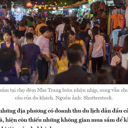
sắm tại chợ đêm Nha Trang luôn nhộn nhịp, song vẫn ch
cầu của du khách. Nguồn ảnh: Shutterstock.
 những địa phương có doanh thu du lịch dẫn đầu c
, hiện còn thiếu những không gian mua sắm để kha