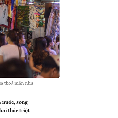
ưa thoả mãn nhu
ả nước, song
i thác triệt