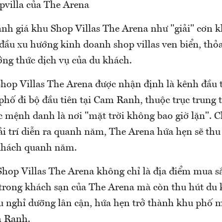
pvilla của The Arena
nh giá khu Shop Villas The Arena như "giải" cơn k
 đầu xu hướng kinh doanh shop villas ven biển, th
ng thức dịch vụ của du khách.
hop Villas The Arena được nhận định là kênh đầu t
phố đi bộ đầu tiên tại Cam Ranh, thuộc trục trung 
c mệnh danh là nơi "mặt trời không bao giờ lặn". 
iải trí diễn ra quanh năm, The Arena hứa hẹn sẽ th
khách quanh năm.
hop Villas The Arena không chỉ là địa điểm mua sắ
trong khách sạn của The Arena mà còn thu hút du k
u nghỉ dưỡng lân cận, hứa hẹn trở thành khu phố 
m Ranh.