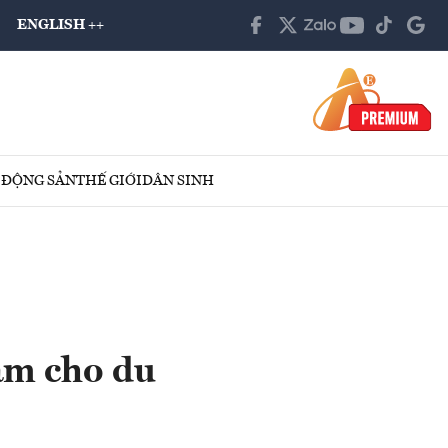
ENGLISH ++
 ĐỘNG SẢN
THẾ GIỚI
DÂN SINH
ắm cho du