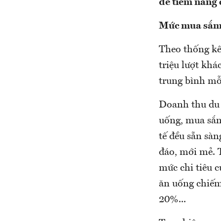
để tiềm năng 
Mức mua sắm 
Theo thống kê
triệu lượt khá
trung bình mỗ
Doanh thu du l
uống, mua sắm,
tế đều sẵn sa
đáo, mới mẻ
mức chi tiêu 
ăn uống chiếm
20%...