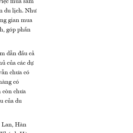
 việc mua sắm
n du lịch. Như
không gian mua
ch, góp phần
óm dẫn đầu cả
hủ của các dự
vẫn chưa có
 hàng có
n còn chưa
êu của du
i Lan, Hàn