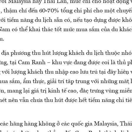
 với Malaysia hay Thái Lan, mức chi cho hoạt động
 thậm chí đến 60-70% tổng chi phí cho một chuyế
 với tiềm năng du lịch sẵn có, nếu tạo dựng được 
 Nam có thể khai thác tốt mức mua sắm của du khá
u.
địa phương thu hút lượng khách du lịch thuộc nh
ưng, tại Cam Ranh – khu vực đang được coi là thủ p
với lượng khách thu nhập cao lưu trú tại đây hiện 
mua sắm, ẩm thực, giải trí tập trung với những mặt
, mang lại giá trị kinh tế cao, đặc trưng vùng miề
̃ nét nên vẫn chưa thu hút được hết tiềm năng chi ti
 các hãng hàng không ở các quốc gia Malaysia, Thá