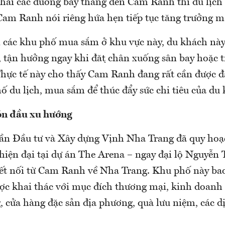
hai các đường bay thẳng đến Cam Ranh thì du lịc
Cam Ranh nói riêng hứa hẹn tiếp tục tăng trưởng 
i các khu phố mua sắm ở khu vực này, du khách này
tận hưởng ngay khi đặt chân xuống sân bay hoặc t
̣c tế này cho thấy Cam Ranh đang rất cần được đầ
 du lịch, mua sắm để thúc đẩy sức chi tiêu của du
ón đầu xu hướng
ần Đầu tư và Xây dựng Vịnh Nha Trang đã quy ho
iện đại tại dự án The Arena – ngay đại lộ Nguyễn 
ết nối từ Cam Ranh về Nha Trang. Khu phố này ba
được khai thác với mục đích thương mại, kinh doanh
, cửa hàng đặc sản địa phương, quà lưu niệm, các dịc