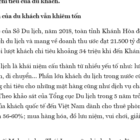
chi tiêu của du khách.
của du khách vẫn khiêm tốn
 của Sở Du lịch, năm 2018, toàn tỉnh Khánh Hòa 
ch du lịch và mang về doanh thu ước đạt 21.500 tỷ 
i lượt khách chi tiêu khoảng 34 triệu khi đến Khá
ịch là khái niệm cấu thành từ nhiều yếu tố như: lư
 di chuyển… Phần lớn khách du lịch trong nước 
̀ng chi tiêu cho những mặt hàng cũng như dịch vụ chấ
. Theo khảo sát của Tổng cục Du lịch trong 5 năm trở 
của khách quốc tế đến Việt Nam dành cho thuê phòn
 56-60%; mua hàng hóa, đồ lưu niệm, vui chơi, giải