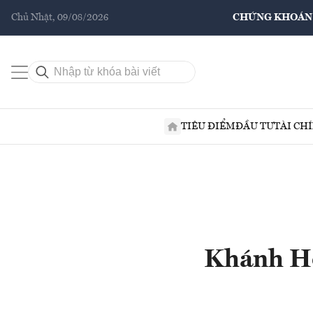
Chủ Nhật, 09/08/2026
CHỨNG KHOÁN
TIÊU ĐIỂM
ĐẦU TƯ
TÀI CH
Khánh Ho