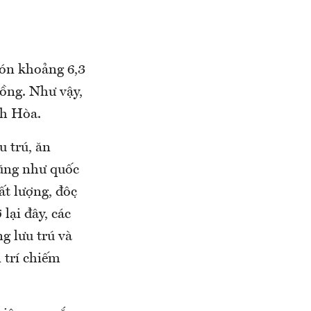
đón khoảng 6,3
đồng. Như vậy,
nh Hòa.
u trú, ăn
cũng như quốc
t lượng, độc
lại đây, các
g lưu trú và
 trí chiếm