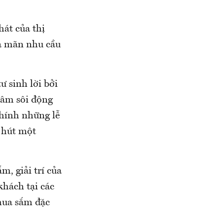
hát của thị
ỏa mãn nhu cầu
ư sinh lời bởi
tâm sôi động
Chính những lễ
u hút một
m, giải trí của
hách tại các
mua sắm đặc