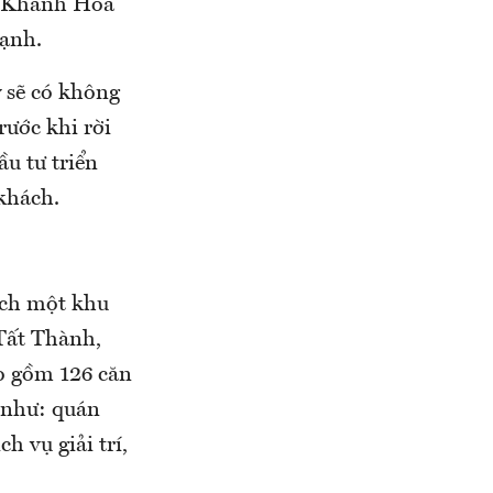
h Khánh Hòa
mạnh.
 sẽ có không
rước khi rời
u tư triển
 khách.
ạch một khu
Tất Thành,
o gồm 126 căn
 như: quán
h vụ giải trí,