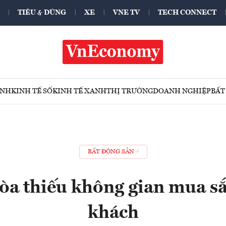
TIÊU & DÙNG
XE
VNE TV
TECH CONNECT
ÍNH
KINH TẾ SỐ
KINH TẾ XANH
THỊ TRƯỜNG
DOANH NGHIỆP
BẤT
BẤT ĐỘNG SẢN
̀a thiếu không gian mua s
khách