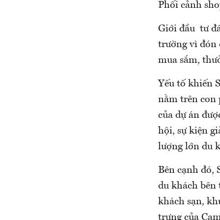
Phối cảnh sho
Giới đầu tư đá
trường vì đón
mua sắm, thưở
Yếu tố khiến S
nằm trên con 
của dự án đượ
hội, sự kiện g
lượng lớn du 
Bên cạnh đó, S
du khách bên 
khách sạn, kh
trưng của Ca