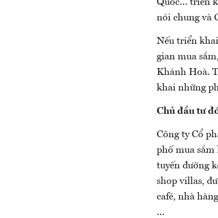
Quốc… triển k
nói chung và 
Nếu triển kha
gian mua sắm, 
Khánh Hoà. Thư
khai những phố
Chủ đầu tư đ
Công ty Cổ ph
phố mua sắm h
tuyến đường k
shop villas, 
café, nhà hàng
…