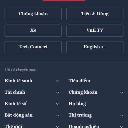
Chứng khoán
Tiêu & Dùng
Xe
VnE TV
Tech Connect
English ++
Tất cả chuyên mục
Kinh tế xanh
Tiêu điểm
Chuyển động xanh
Tài chính
Chứng khoán
Pháp lý
Ngân hàng
Doanh nghiệp niêm yết
Kinh tế số
Hạ tầng
Thương hiệu xanh
Thị trường vốn
Thị trường
Sản phẩm - Thị trường
Bất động sản
Thị trường
Diễn đàn
Thuế
Đầu tư
Tài sản số
Chính sách
Xuất nhập khẩu
Thế giới
Doanh nghiệp