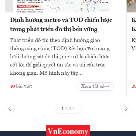
Định hướng metro và TOD chiến lược
K
trong phát triển đô thị bền vững
K
Phát triển đô thị theo định hướng giao
K
thông công cộng (TOD) kết hợp với mạng
V
lưới đường sắt đô thị (metro) là chiến lược
cốt lõi để giải quyết ùn tắc và tái cấu trúc
không gian. Mô hình này tập...
10
bài viết
Xem tất cả
2
1
2
3
4