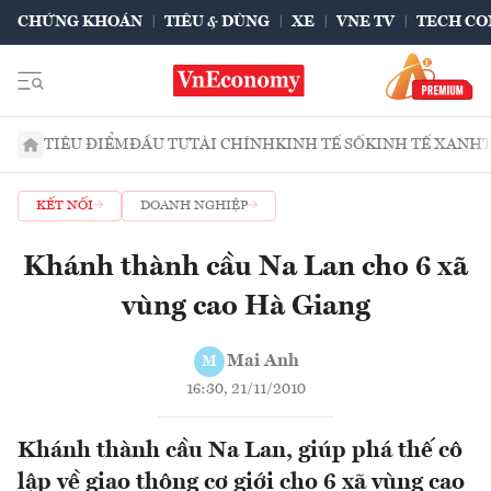
CHỨNG KHOÁN
TIÊU & DÙNG
XE
VNE TV
TECH CO
TIÊU ĐIỂM
ĐẦU TƯ
TÀI CHÍNH
KINH TẾ SỐ
KINH TẾ XANH
KẾT NỐI
DOANH NGHIỆP
Khánh thành cầu Na Lan cho 6 xã
vùng cao Hà Giang
Mai Anh
M
16:30, 21/11/2010
Khánh thành cầu Na Lan, giúp phá thế cô
lập về giao thông cơ giới cho 6 xã vùng cao