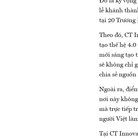
Đó là kỳ vọng
lễ khánh thàn
tại 20 Trương
Theo đó, CT I
tạo thế hệ 4.0
mới sáng tạo 
sẽ không chỉ 
chia sẻ nguồn 
Ngoài ra, điể
nơi này không
mà trực tiếp t
người Việt là
Tại CT Innova