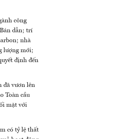
ngành công
Bán dẫn; trí
 carbon; nhà
ng lượng mới;
quyết định đến
m đã vươn lên
ạo Toàn cầu
ối mặt với
m có tỷ lệ thất