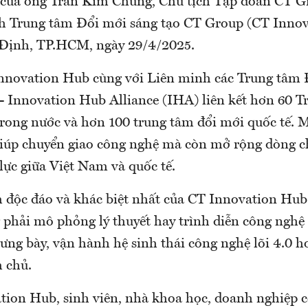
 của ông Trần Kim Chung, Chủ tịch Tập đoàn CT Gr
h Trung tâm Đổi mới sáng tạo CT Group (CT Inno
 Định, TP.HCM, ngày 29/4/2025.
nnovation Hub cùng với Liên minh các Trung tâm 
 - Innovation Hub Alliance (IHA) liên kết hơn 60 T
trong nước và hơn 100 trung tâm đổi mới quốc tế. 
giúp chuyển giao công nghệ mà còn mở rộng dòng ch
lực giữa Việt Nam và quốc tế.
m độc đáo và khác biệt nhất của CT Innovation Hub
 phải mô phỏng lý thuyết hay trình diễn công nghệ
rưng bày, vận hành hệ sinh thái công nghệ lõi 4.0 
m chủ.
tion Hub, sinh viên, nhà khoa học, doanh nghiệp c