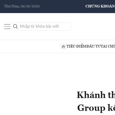
Thứ Năm, 06/08/2026
CHỨNG KHOÁN
TIÊU ĐIỂM
ĐẦU TƯ
TÀI CH
Khánh th
Group kế