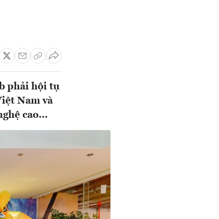
b phải hội tụ
Việt Nam và
 nghệ cao…