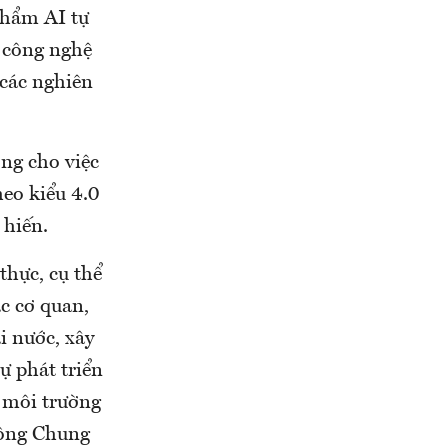
phẩm AI tự
 công nghệ
 các nghiên
ng cho việc
heo kiểu 4.0
 hiến.
thực, cụ thể
c cơ quan,
i nước, xây
ự phát triển
 môi trường
, ông Chung