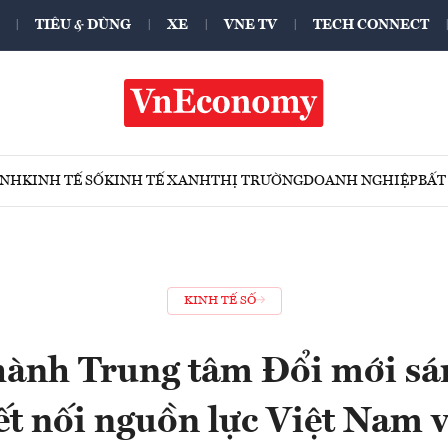
TIÊU & DÙNG
XE
VNE TV
TECH CONNECT
ÍNH
KINH TẾ SỐ
KINH TẾ XANH
THỊ TRƯỜNG
DOANH NGHIỆP
BẤT
KINH TẾ SỐ
ành Trung tâm Đổi mới sá
t nối nguồn lực Việt Nam v