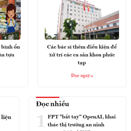
 bình ổn
Các bác sĩ thêm điều kiện để
ùa tựu
xử trí các ca sản khoa phức
tạp
Đọc ngay
Đọc nhiều
1
FPT "bắt tay” OpenAI, khai
 liệu
thác thị trường an ninh