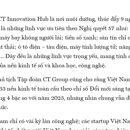
CT Innovation Hub là nơi nuôi dưỡng, thúc đẩy 9 
là những lĩnh vực ưu tiên theo Nghị quyết 57 như: 
máy bay không người lái; tiền số xanh; sàn tín chỉ
 thải; ô tô điện – tàu điện, máy tính lượng tử; nă
o… Đây đều là những lĩnh vực trọng yếu, mang tính 
của nền kinh tế số và khoa học, công nghệ.
Chủ tịch Tập đoàn CT Group cũng cho rằng Việt Na
133 nền kinh tế toàn cầu theo chỉ số Đổi mới sáng t
ăng 4 bậc so với năm 2023, nhưng nhìn chung vẫn đ
hức.
am chỉ có vài kỳ lân công nghệ; các startup Việt Na