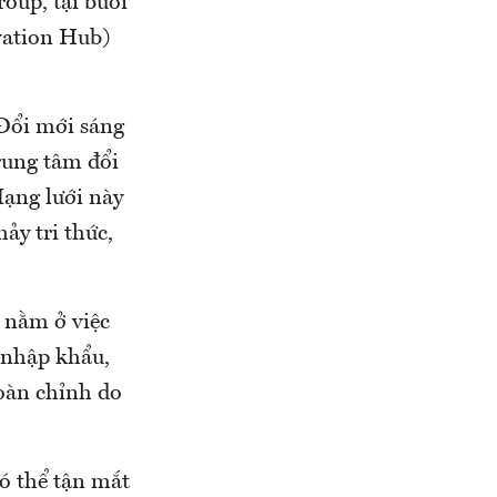
oup, tại buổi
vation Hub)
Đổi mới sáng
rung tâm đổi
Mạng lưới này
ảy tri thức,
 nằm ở việc
 nhập khẩu,
hoàn chỉnh do
ó thể tận mắt