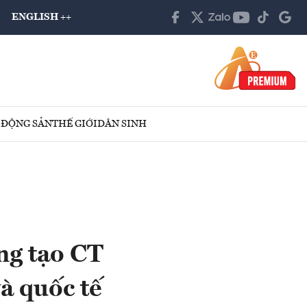
ENGLISH ++
 ĐỘNG SẢN
THẾ GIỚI
DÂN SINH
ng tạo CT
à quốc tế