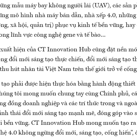
ững mẫu máy bay không người lái (UAV), các sản 
hững mô hình nhà máy bán dẫn, nhà xếp 4.0, những
g, xã hội, quản trị) phục vụ kinh tế bền vững, hay
rong lĩnh vực công nghệ gene và tế bào…
 xuất hiện của CT Innovation Hub cũng đặt nền mó
óng đổi mới sáng tạo thực chiến, đổi mới sáng tạo t
, thu hút nhân tài Việt Nam trên thế giới trở về cống
 tạo phải được hiện thực hóa bằng hành động thiết 
Chúng tôi mong muốn chung tay cùng Chính phủ, cá
ng đồng doanh nghiệp và các trí thức trong và ngoà
inh thái đổi mới sáng tạo mạnh mẽ, đóng góp vào s
hội bền vững. CT Innovation Hub mong muốn tạo ra
 hệ 4.0 không ngừng đổi mới, sáng tạo, cống hiến”