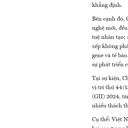
khẳng định.
Bên cạnh đó, 
nghệ mới, đều 
tuệ nhân tạo; 
xếp không phát
gene và tế bà
sự phát triển 
Tại sự kiện, 
vị trí thứ 44/
(GII) 2024, t
nhiều thách t
Cụ thể: Việt N