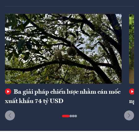
Ba giải pháp chiến lược nhằm cán mốc
xuất khẩu 74 tỷ USD
ngu