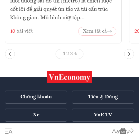
lưới đường sắt đô thị (metro) là chiến lược
cốt lõi để giải quyết ùn tắc và tái cấu trúc
không gian. Mô hình này tập...
10
bài viết
Xem tất cả
2
1
2
3
4
Chứng khoán
Tiêu & Dùng
Xe
VnE TV
Tech Connect
English ++