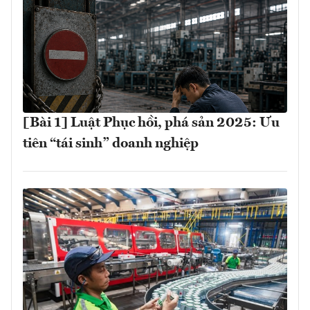
[Bài 1] Luật Phục hồi, phá sản 2025: Ưu
tiên “tái sinh” doanh nghiệp