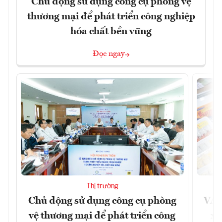
Chủ động sử dụng công cụ phòng vệ
thương mại để phát triển công nghiệp
hóa chất bền vững
Đọc ngay
Thị trường
Chủ động sử dụng công cụ phòng
VAS
vệ thương mại để phát triển công
xu