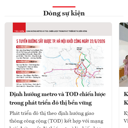
Dòng sự kiện
Định hướng metro và TOD chiến lược
K
trong phát triển đô thị bền vững
K
Phát triển đô thị theo định hướng giao
K
thông công cộng (TOD) kết hợp với mạng
V