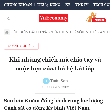
CHỨNG KHOÁN
TIÊU & DÙNG
XE
VNE TV
TECH CO
TIÊU ĐIỂM
ĐẦU TƯ
TÀI CHÍNH
KINH TẾ SỐ
KINH TẾ XANH
DOANH NGHIỆP
Khi những chiến mã chia tay và
cuộc hẹn của thế hệ kế tiếp
Tuấn Sơn
T
08:00, 08/07/2026
Sau hơn 6 năm đồng hành cùng lực lượng
Cảnh sát cơ động Kỵ binh Việt Nam,