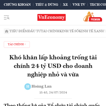
CHỨNG KHOÁN
TIÊU & DÙNG
XE
VNE TV
TECH CO
TIÊU ĐIỂM
ĐẦU TƯ
TÀI CHÍNH
KINH TẾ SỐ
KINH TẾ XANH
TÀI CHÍNH
Khó khăn lấp khoảng trống tài
chính 24 tỷ USD cho doanh
nghiệp nhỏ và vừa
Hoàng Lan
H
18:43, 24/07/2024
Theo thống kê của Tổ chức tài chính quốc