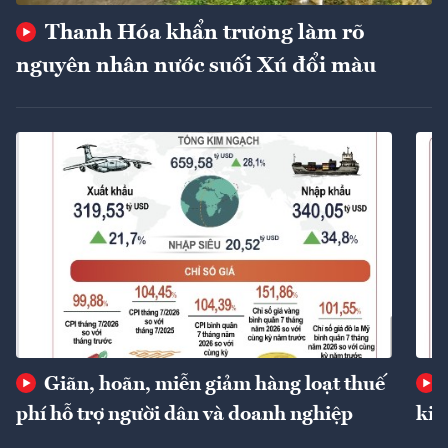
Thanh Hóa khẩn trương làm rõ
nguyên nhân nước suối Xú đổi màu
Giãn, hoãn, miễn giảm hàng loạt thuế
phí hỗ trợ người dân và doanh nghiệp
kin