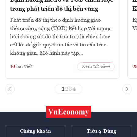
Định hướng metro và TOD chiến lược
K
trong phát triển đô thị bền vững
K
Phát triển đô thị theo định hướng giao
K
thông công cộng (TOD) kết hợp với mạng
V
lưới đường sắt đô thị (metro) là chiến lược
cốt lõi để giải quyết ùn tắc và tái cấu trúc
không gian. Mô hình này tập...
10
bài viết
Xem tất cả
2
1
2
3
4
Chứng khoán
Tiêu & Dùng