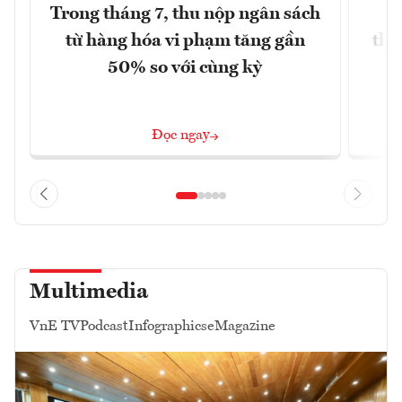
Trong tháng 7, thu nộp ngân sách
G
từ hàng hóa vi phạm tăng gần
thá
50% so với cùng kỳ
Đọc ngay
Multimedia
VnE TV
Podcast
Infographics
eMagazine