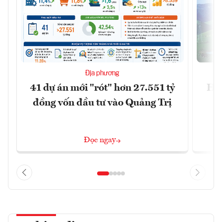
Địa phương
41 dự án mới "rót" hơn 27.551 tỷ
Hà 
đồng vốn đầu tư vào Quảng Trị
4 
Đọc ngay