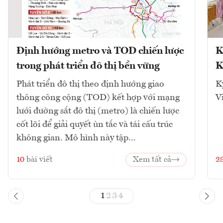
Định hướng metro và TOD chiến lược
K
trong phát triển đô thị bền vững
K
Phát triển đô thị theo định hướng giao
K
thông công cộng (TOD) kết hợp với mạng
V
lưới đường sắt đô thị (metro) là chiến lược
cốt lõi để giải quyết ùn tắc và tái cấu trúc
không gian. Mô hình này tập...
10
bài viết
Xem tất cả
2
1
2
3
4