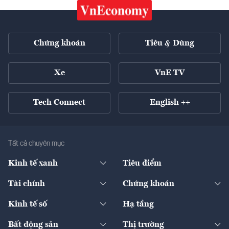
Chứng khoán
Tiêu & Dùng
Xe
VnE TV
Tech Connect
English ++
Tất cả chuyên mục
Kinh tế xanh
Tiêu điểm
Chuyển động xanh
Tài chính
Chứng khoán
Pháp lý
Ngân hàng
Doanh nghiệp niêm yết
Kinh tế số
Hạ tầng
Thương hiệu xanh
Thị trường vốn
Thị trường
Sản phẩm - Thị trường
Bất động sản
Thị trường