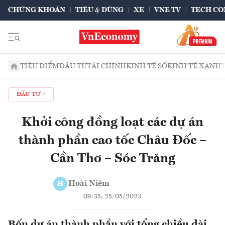
CHỨNG KHOÁN
TIÊU & DÙNG
XE
VNE TV
TECH CO
TIÊU ĐIỂM
ĐẦU TƯ
TÀI CHÍNH
KINH TẾ SỐ
KINH TẾ XANH
ĐẦU TƯ
Khởi công đồng loạt các dự án
thành phần cao tốc Châu Đốc –
Cần Thơ – Sóc Trăng
Hoài Niệm
H
09:35, 25/05/2023
Bốn dự án thành phần với tổng chiều dài