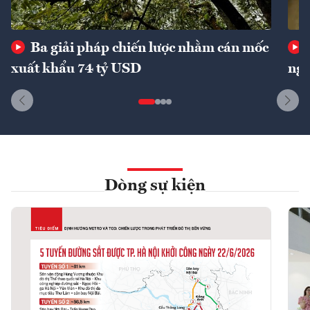
Ba giải pháp chiến lược nhằm cán mốc
xuất khẩu 74 tỷ USD
ngu
Dòng sự kiện