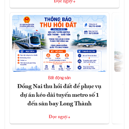
Đọc ngay
Bất động sản
Đồng Nai thu hồi đất để phục vụ
Tậ
dự án kéo dài tuyến metro số 1
t
đến sân bay Long Thành
Đọc ngay