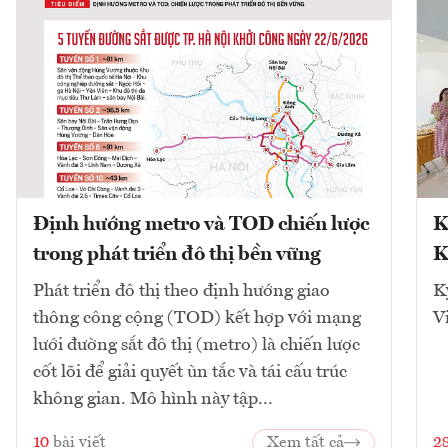
Định hướng metro và TOD chiến lược
K
trong phát triển đô thị bền vững
K
Phát triển đô thị theo định hướng giao
K
thông công cộng (TOD) kết hợp với mạng
V
lưới đường sắt đô thị (metro) là chiến lược
cốt lõi để giải quyết ùn tắc và tái cấu trúc
không gian. Mô hình này tập...
10
bài viết
Xem tất cả
2