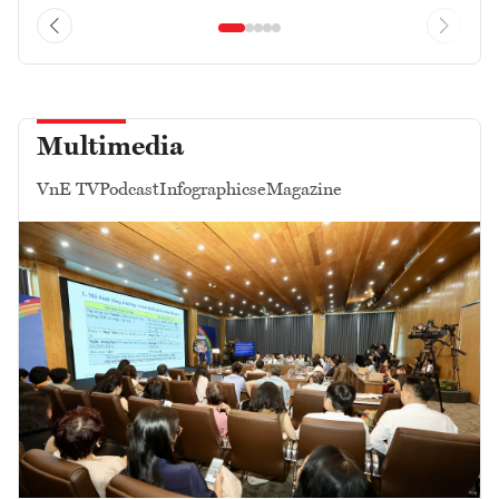
Multimedia
VnE TV
Podcast
Infographics
eMagazine