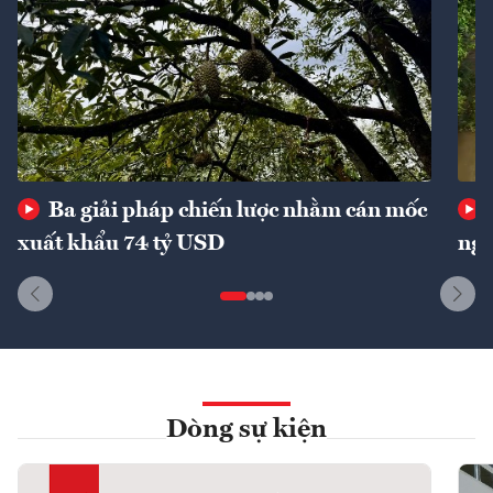
Ba giải pháp chiến lược nhằm cán mốc
xuất khẩu 74 tỷ USD
ngu
Dòng sự kiện