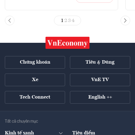
1
2
3
4
Chứng khoán
Tiêu & Dùng
Xe
VnE TV
Tech Connect
English ++
Tất cả chuyên mục
Kinh tế xanh
Tiêu điểm