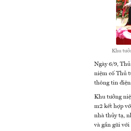
Khu tưở
Ngày 6/9, Thủ
niệm cố Thủ t
thông tin điện
Khu tưởng niệ
m2 kết hợp vớ
nhà thủy tạ, 
và gần gũi vớ