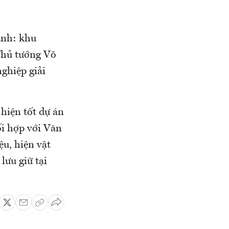
ạnh: khu
Thủ tướng Võ
nghiệp giải
hiện tốt dự án
i hợp với Văn
ệu, hiện vật
lưu giữ tại