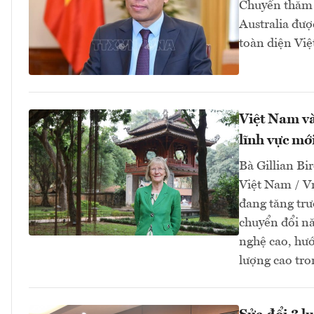
Chuyến thăm 
Australia đượ
toàn diện Việ
Việt Nam và
lĩnh vực mớ
Bà Gillian Bir
Việt Nam / V
đang tăng tr
chuyển đổi nă
nghệ cao, hướ
lượng cao tro