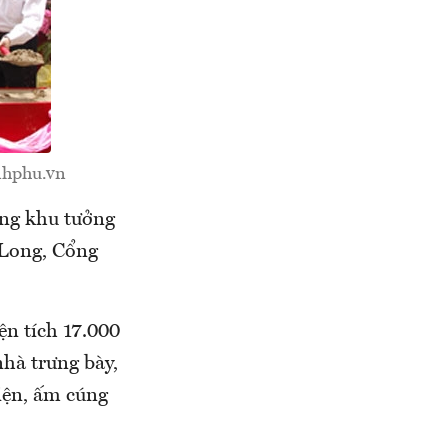
nhphu.vn
ựng khu tưởng
 Long, Cổng
n tích 17.000
hà trưng bày,
iện, ấm cúng