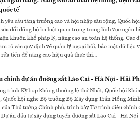
uật ngân hàng: Nâng cao an toàn hệ thống, tiệm cậ
quốc tế
h yêu cầu tăng trưởng cao và hội nhập sâu rộng, Quốc hội
sửa đổi đồng bộ ba luật quan trọng trong lĩnh vực ngân 
ện khuôn khổ pháp lý, nâng cao an toàn hệ thống. Các đ
làm rõ các quy định về quản lý ngoại hối, bảo mật dữ liệu 
rửa tiền để nâng cao hiệu quả thực thi…
u chỉnh dự án đường sắt Lào Cai - Hà Nội - Hải P
ng trình Kỳ họp không thường lệ thứ Nhất, Quốc hội khó
8, Quốc hội nghe Bộ trưởng Bộ Xây dựng Trần Hồng Minh
 của Thủ tướng Chính phủ, trình bày Tờ trình điều chỉnh 
 Dự án đầu tư xây dựng tuyến đường sắt Lào Cai - Hà Nội 