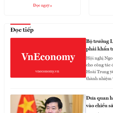
Đọc ngay
Đọc tiếp
Bộ trưởng L
phải khẩn t
Hội nghị Ngoạ
cho công tác 
Hoài Trung yê
thành nhiệm v
Đưa quan hệ
vào chiều sâ