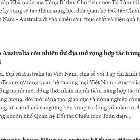
cấp Nhà nước của Tổng Bí thư, Chủ tịch nước Tô Lâm tới
c kỳ vọng sẽ tạo thêm xung lực, đưa quan hệ Đối tác Chiế
t Nam - Australia đi vào chiều sâu, thực chất và hiệu quả 
 Australia còn nhiều dư địa mở rộng hợp tác trong
i
d, Đại sứ Australia tại Việt Nam, chia sẻ với Tạp chí Kinh 
nEconomy rằng quan hệ thương mại Việt Nam - Australia
ưởng mạnh mẽ, đồng thời nhấn mạnh tiềm năng hợp tác t
ng lượng, đổi mới sáng tạo, giáo dục và nông nghiệp côn
ng tới các chuỗi cung ứng bền vững và dòng vốn đầu tư c
ng khuôn khổ Quan hệ Đối tác Chiến lược Toàn diện...