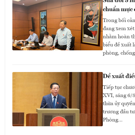
Sửa đổi 3 l
chuẩn mực 
Trong bối cản
đang xem xét 
nhằm hoàn thi
biểu đề xuất 
phòng, chống 
Đề xuất điề
Tiếp tục chươ
XVI, sáng 6/
thừa ủy quyền
trương đầu tư
Phòng...