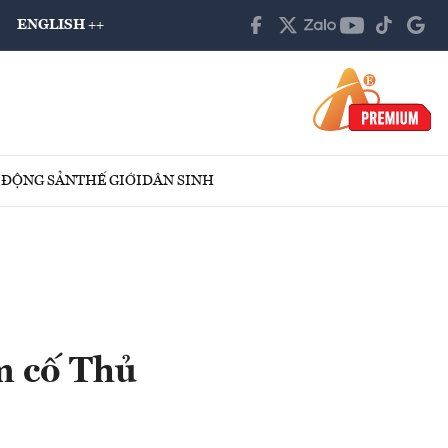
ENGLISH ++
 ĐỘNG SẢN
THẾ GIỚI
DÂN SINH
m cố Thủ