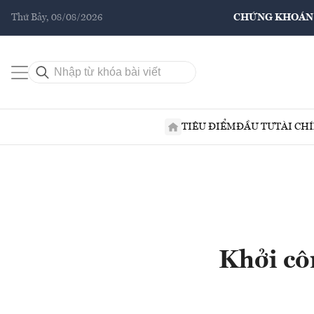
Thứ Bảy, 08/08/2026
CHỨNG KHOÁN
TIÊU ĐIỂM
ĐẦU TƯ
TÀI CH
Khởi cô