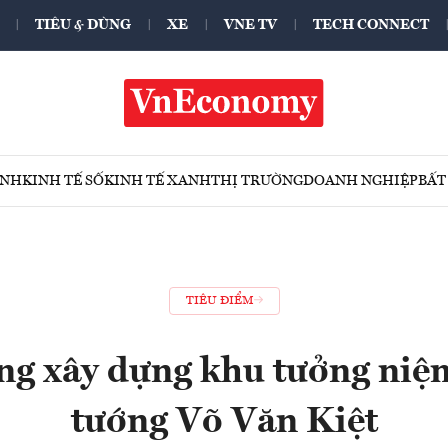
TIÊU & DÙNG
XE
VNE TV
TECH CONNECT
ÍNH
KINH TẾ SỐ
KINH TẾ XANH
THỊ TRƯỜNG
DOANH NGHIỆP
BẤT
TIÊU ĐIỂM
ng xây dựng khu tưởng niệ
tướng Võ Văn Kiệt