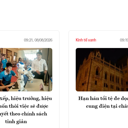
Kinh tế xanh
09:21, 08/08/2026
09:1
xếp, hiệu trưởng, hiệu
Hạn hán tồi tệ đe d
ốn thôi việc sẽ được
cung điện tại ch
uyết theo chính sách
tinh giản