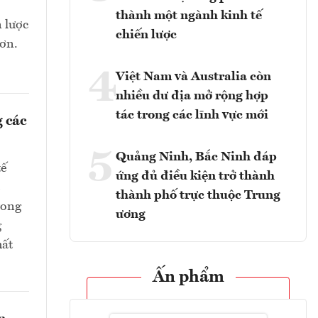
thành một ngành kinh tế
n lược
chiến lược
hơn.
4
Việt Nam và Australia còn
nhiều dư địa mở rộng hợp
tác trong các lĩnh vực mới
 các
5
Quảng Ninh, Bắc Ninh đáp
tế
ứng đủ điều kiện trở thành
thành phố trực thuộc Trung
rong
ương
g
hất
Ấn phẩm