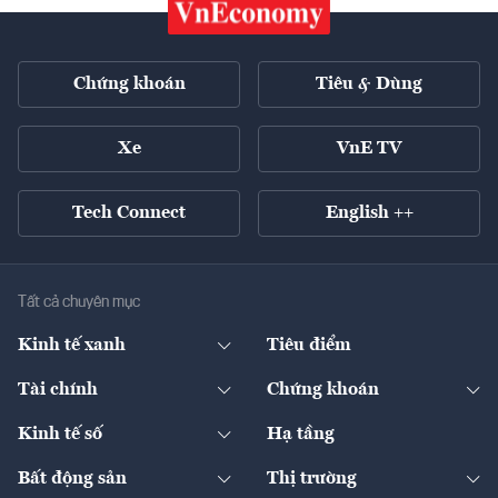
Chứng khoán
Tiêu & Dùng
Xe
VnE TV
Tech Connect
English ++
Tất cả chuyên mục
Kinh tế xanh
Tiêu điểm
Chuyển động xanh
Tài chính
Chứng khoán
Pháp lý
Ngân hàng
Doanh nghiệp niêm yết
Kinh tế số
Hạ tầng
Thương hiệu xanh
Thị trường vốn
Thị trường
Sản phẩm - Thị trường
Bất động sản
Thị trường
Diễn đàn
Thuế
Đầu tư