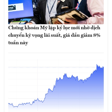
Chứng khoán Mỹ lập kỷ lục mới nhờ dịch
chuyển kỳ vọng lãi suất, giá dầu giảm 8%
tuần này