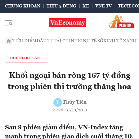
CHỨNG KHOÁN
TIÊU & DÙNG
XE
VNE TV
TECH CO
TIÊU ĐIỂM
ĐẦU TƯ
TÀI CHÍNH
KINH TẾ SỐ
KINH TẾ XANH
CHỨNG KHOÁN
Khối ngoại bán ròng 167 tỷ đồng
trong phiên thị trường thăng hoa
Thủy Tiên
T
21:23, 31/10/2018
Sau 9 phiên giảm điểm, VN-Index tăng
mạnh trong phiên giao dịch cuối tháng 10,