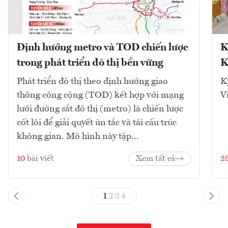
Định hướng metro và TOD chiến lược
K
trong phát triển đô thị bền vững
K
Phát triển đô thị theo định hướng giao
K
thông công cộng (TOD) kết hợp với mạng
V
lưới đường sắt đô thị (metro) là chiến lược
cốt lõi để giải quyết ùn tắc và tái cấu trúc
không gian. Mô hình này tập...
10
bài viết
Xem tất cả
2
1
2
3
4