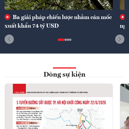
Ba giải pháp chiến lược nhằm cán mốc
xuất khẩu 74 tỷ USD
ngu
Dòng sự kiện