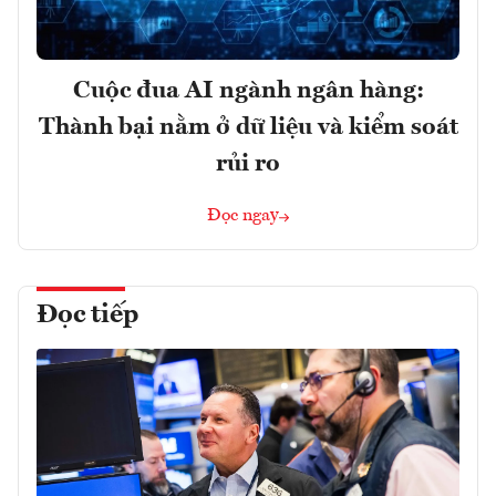
Cuộc đua AI ngành ngân hàng:
Thành bại nằm ở dữ liệu và kiểm soát
rủi ro
Đọc ngay
Đọc tiếp