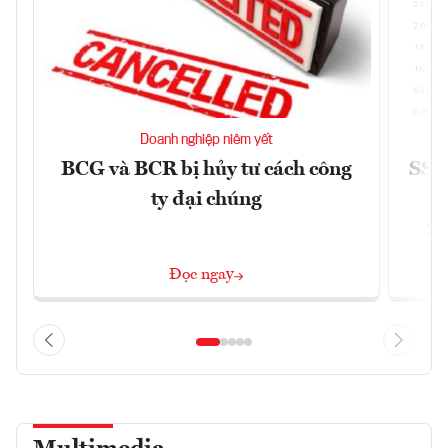
Doanh nghiệp niêm yết
BCG và BCR bị hủy tư cách công
SSI 
ty đại chúng
2/
Đọc ngay