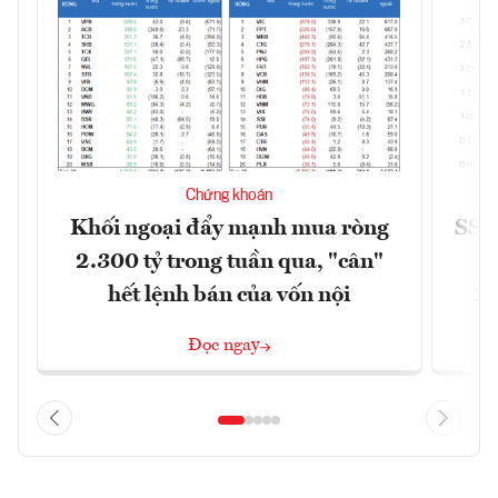
Chứng khoán
Khối ngoại đẩy mạnh mua ròng
SSI 
2.300 tỷ trong tuần qua, "cân"
hết lệnh bán của vốn nội
2/
Đọc ngay