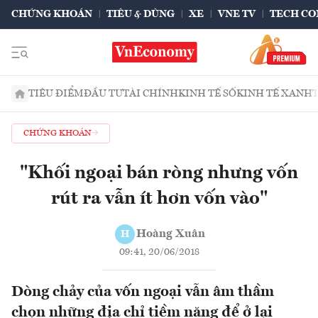
CHỨNG KHOÁN
TIÊU & DÙNG
XE
VNE TV
TECH CO
TIÊU ĐIỂM
ĐẦU TƯ
TÀI CHÍNH
KINH TẾ SỐ
KINH TẾ XANH
CHỨNG KHOÁN
"Khối ngoại bán ròng nhưng vốn
rút ra vẫn ít hơn vốn vào"
Hoàng Xuân
H
09:41, 20/06/2018
Dòng chảy của vốn ngoại vẫn âm thầm
chọn những địa chỉ tiềm năng để ở lại