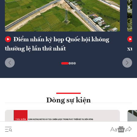
Điểm nhấn kỳ họp Quốc hội không
thường lệ lần thứ nhất
xuấ
Dòng sự kiện