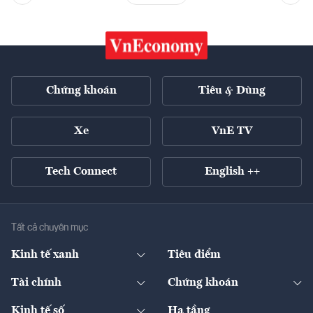
Chứng khoán
Tiêu & Dùng
Xe
VnE TV
Tech Connect
English ++
Tất cả chuyên mục
Kinh tế xanh
Tiêu điểm
Chuyển động xanh
Tài chính
Chứng khoán
Pháp lý
Ngân hàng
Doanh nghiệp niêm yết
Kinh tế số
Hạ tầng