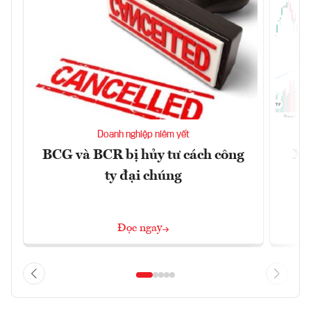
Doanh nghiệp niêm yết
BCG và BCR bị hủy tư cách công
Xu
ty đại chúng
Đọc ngay