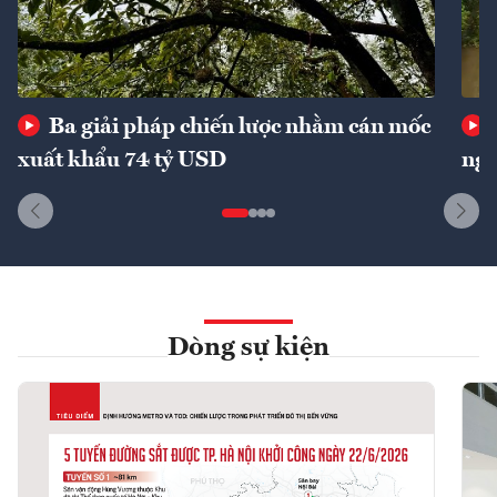
Ba giải pháp chiến lược nhằm cán mốc
xuất khẩu 74 tỷ USD
ngu
Dòng sự kiện