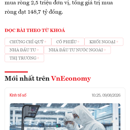
mua ròng 2,5 triệu đơn vị, tổng giá trị mua
ròng đạt 148,7 tỷ đồng.
ĐỌC BÀI THEO TỪ KHOÁ
CHỨNG CHỈ QUỸ
CỔ PHIẾU
KHỐI NGOẠI
NHÀ ĐẦU TƯ
NHÀ ĐẦU TƯ NƯỚC NGOÀI
THỊ TRƯỜNG
Mới nhất trên
VnEconomy
Kinh tế số
10:25, 09/08/2026