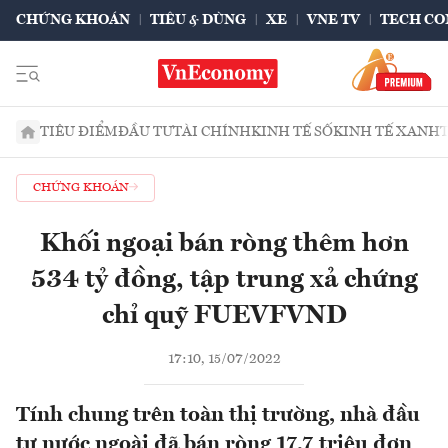
CHỨNG KHOÁN
TIÊU & DÙNG
XE
VNE TV
TECH CO
TIÊU ĐIỂM
ĐẦU TƯ
TÀI CHÍNH
KINH TẾ SỐ
KINH TẾ XANH
CHỨNG KHOÁN
Khối ngoại bán ròng thêm hơn
534 tỷ đồng, tập trung xả chứng
chỉ quỹ FUEVFVND
17:10, 15/07/2022
Tính chung trên toàn thị trường, nhà đầu
tư nước ngoài đã bán ròng 17,7 triệu đơn