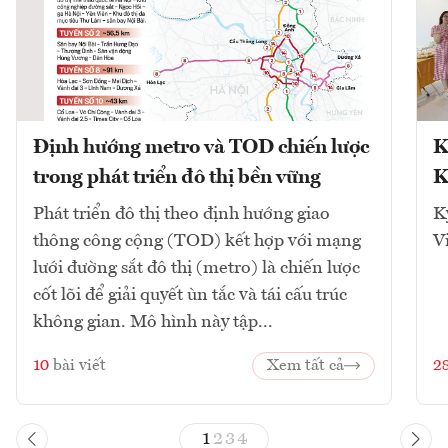
Định hướng metro và TOD chiến lược
K
trong phát triển đô thị bền vững
K
Phát triển đô thị theo định hướng giao
K
thông công cộng (TOD) kết hợp với mạng
V
lưới đường sắt đô thị (metro) là chiến lược
cốt lõi để giải quyết ùn tắc và tái cấu trúc
không gian. Mô hình này tập...
10
bài viết
Xem tất cả
2
1
2
3
4