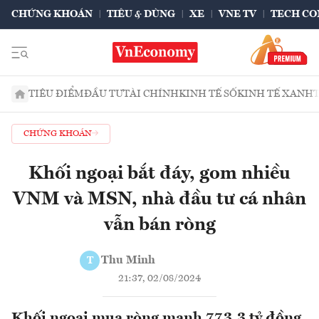
CHỨNG KHOÁN
TIÊU & DÙNG
XE
VNE TV
TECH CO
TIÊU ĐIỂM
ĐẦU TƯ
TÀI CHÍNH
KINH TẾ SỐ
KINH TẾ XANH
CHỨNG KHOÁN
Khối ngoại bắt đáy, gom nhiều
VNM và MSN, nhà đầu tư cá nhân
vẫn bán ròng
Thu Minh
T
21:37, 02/08/2024
Khối ngoại mua ròng mạnh 773.3 tỷ đồng,