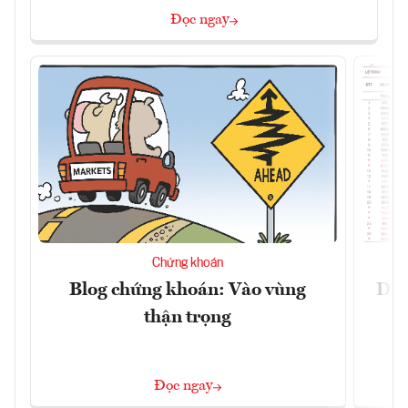
Đọc ngay
Chứng khoán
Blog chứng khoán: Vào vùng
Dự 
thận trọng
t
Đọc ngay