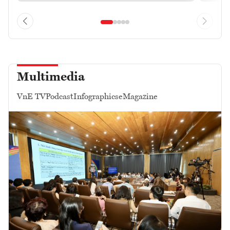
Multimedia
VnE TV
Podcast
Infographics
eMagazine