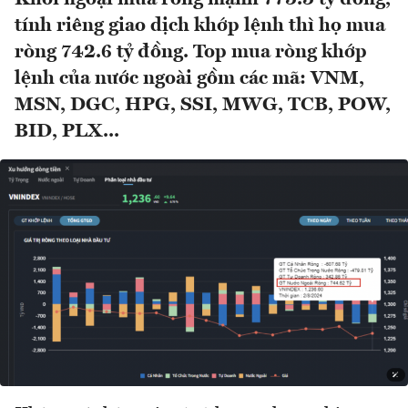
tính riêng giao dịch khớp lệnh thì họ mua
ròng 742.6 tỷ đồng. Top mua ròng khớp
lệnh của nước ngoài gồm các mã: VNM,
MSN, DGC, HPG, SSI, MWG, TCB, POW,
BID, PLX...