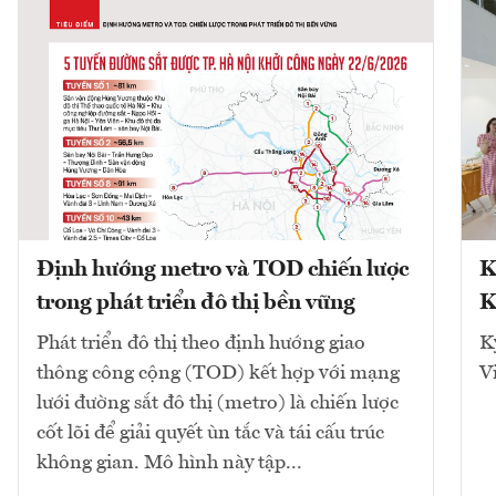
Định hướng metro và TOD chiến lược
K
trong phát triển đô thị bền vững
K
Phát triển đô thị theo định hướng giao
K
thông công cộng (TOD) kết hợp với mạng
V
lưới đường sắt đô thị (metro) là chiến lược
cốt lõi để giải quyết ùn tắc và tái cấu trúc
không gian. Mô hình này tập...