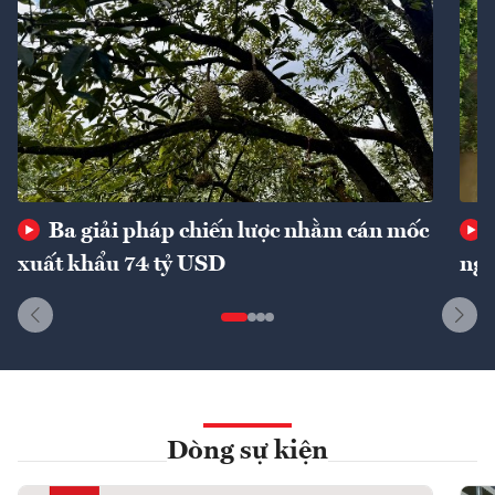
Ba giải pháp chiến lược nhằm cán mốc
xuất khẩu 74 tỷ USD
ngu
Dòng sự kiện