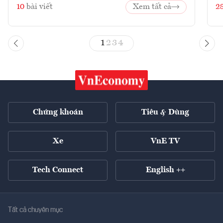
10
bài viết
Xem tất cả
2
1
2
3
4
Chứng khoán
Tiêu & Dùng
Xe
VnE TV
Tech Connect
English ++
Tất cả chuyên mục