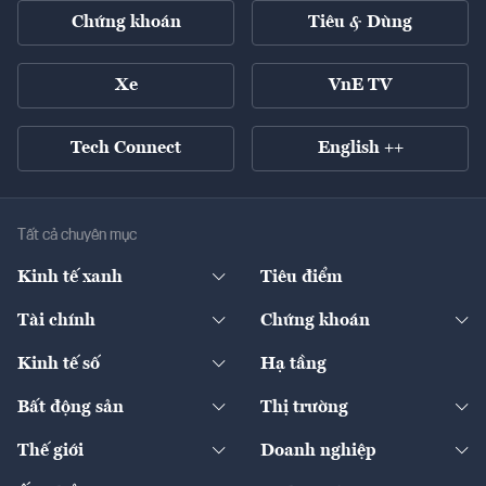
Chứng khoán
Tiêu & Dùng
Xe
VnE TV
Tech Connect
English ++
Tất cả chuyên mục
Kinh tế xanh
Tiêu điểm
Chuyển động xanh
Tài chính
Chứng khoán
Pháp lý
Ngân hàng
Doanh nghiệp niêm yết
Kinh tế số
Hạ tầng
Thương hiệu xanh
Thị trường vốn
Thị trường
Sản phẩm - Thị trường
Bất động sản
Thị trường
Diễn đàn
Thuế
Đầu tư
Tài sản số
Chính sách
Xuất nhập khẩu
Thế giới
Doanh nghiệp
Bảo hiểm
Quốc tế
Dịch vụ số
Thị trường
Khung pháp lý
Kinh tế
Chuyển động