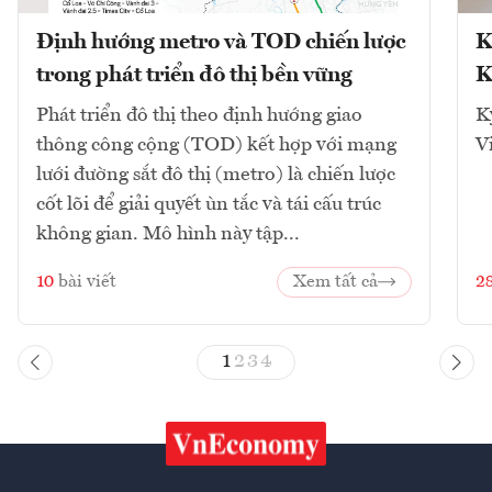
Định hướng metro và TOD chiến lược
K
trong phát triển đô thị bền vững
K
Phát triển đô thị theo định hướng giao
K
thông công cộng (TOD) kết hợp với mạng
V
lưới đường sắt đô thị (metro) là chiến lược
cốt lõi để giải quyết ùn tắc và tái cấu trúc
không gian. Mô hình này tập...
10
bài viết
Xem tất cả
2
1
2
3
4