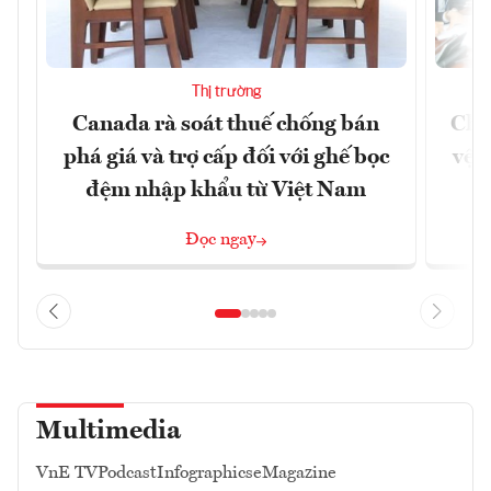
Thị trường
Canada rà soát thuế chống bán
Chủ
phá giá và trợ cấp đối với ghế bọc
vệ 
đệm nhập khẩu từ Việt Nam
Đọc ngay
Multimedia
VnE TV
Podcast
Infographics
eMagazine