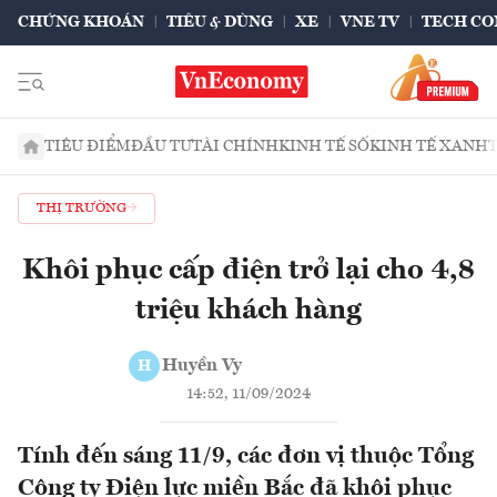
CHỨNG KHOÁN
TIÊU & DÙNG
XE
VNE TV
TECH CO
TIÊU ĐIỂM
ĐẦU TƯ
TÀI CHÍNH
KINH TẾ SỐ
KINH TẾ XANH
THỊ TRƯỜNG
Khôi phục cấp điện trở lại cho 4,8
triệu khách hàng
Huyền Vy
H
14:52, 11/09/2024
Tính đến sáng 11/9, các đơn vị thuộc Tổng
Công ty Điện lực miền Bắc đã khôi phục