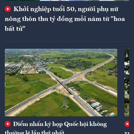
Khởi nghiệp tuổi 50, người phụ nữ
nông thôn thu tỷ đồng mỗi năm từ "hoa
bất tử"
Điểm nhấn kỳ họp Quốc hội không
thường lệ lần thứ nhất
xuấ