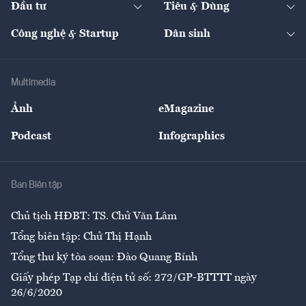
Đầu tư
Tiêu & Dùng
Quản trị số
Cafe BĐS
Thị trường
Kinh doanh
Kết nối
Tạp chí kinh tế Việt Nam
eMagazine
Nhà đầu tư
Du lịch
Công nghệ & Startup
Dân sinh
Tư vấn
Nông sản
Doanh nhân
Tư vấn Tiêu & Dùng
Infographics
Hạ tầng
Sức khỏe
Khung pháp lý
Doanh nghiệp
Địa phương
Thị trường
Bảo hiểm
Multimedia
Sự kiện
Nhân lực
Ảnh
eMagazine
Đẹp +
An sinh
Podcast
Infographics
Giải trí
Y tế
Nhà
Ban Biên tập
Ẩm thực
Chủ tịch HĐBT: TS. Chử Văn Lâm
Tổng biên tập: Chử Thị Hạnh
Tổng thư ký tòa soạn: Đào Quang Bính
Giấy phép Tạp chí điện tử số: 272/GP-BTTTT ngày
26/6/2020