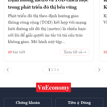
Định hướng metro và TOD chiến lược
K
trong phát triển đô thị bền vững
K
Phát triển đô thị theo định hướng giao
K
thông công cộng (TOD) kết hợp với mạng
V
lưới đường sắt đô thị (metro) là chiến lược
cốt lõi để giải quyết ùn tắc và tái cấu trúc
không gian. Mô hình này tập...
10
bài viết
Xem tất cả
2
1
2
3
4
Chứng khoán
Tiêu & Dùng