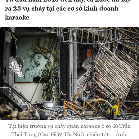
ra 23 vụ cháy tại các cơ sở kinh doanh
karaoke
Tại hiện trường vụ cháy quán karaoke ở số 68 Trần
Thái Tông (Cầu Giấy, Hà Nội), chiều 1/11 - Ảnh: