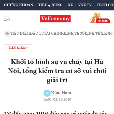
CHỨNG KHOÁN
TIÊU & DÙNG
XE
VNE TV
TECH CO
TIÊU ĐIỂM
ĐẦU TƯ
TÀI CHÍNH
KINH TẾ SỐ
KINH TẾ XANH
TIÊU ĐIỂM
Khởi tố hình sự vụ cháy tại Hà
Nội, tổng kiểm tra cơ sở vui chơi
giải trí
Nhật Nam
N
14:51, 02/11/2016
Từ đầu năm 2016 đến nay, cả nước đã xảy