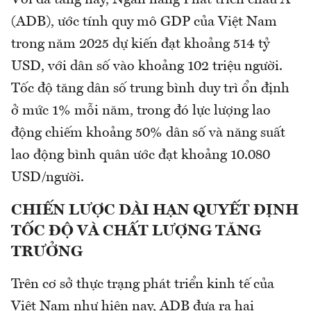
Với đà tăng này, Ngân hàng Phát triển châu Á
(ADB), ước tính quy mô GDP của Việt Nam
trong năm 2025 dự kiến đạt khoảng 514 tỷ
USD, với dân số vào khoảng 102 triệu người.
Tốc độ tăng dân số trung bình duy trì ổn định
ở mức 1% mỗi năm, trong đó lực lượng lao
động chiếm khoảng 50% dân số và năng suất
lao động bình quân ước đạt khoảng 10.080
USD/người.
CHIẾN LƯỢC DÀI HẠN QUYẾT ĐỊNH
TỐC ĐỘ VÀ CHẤT LƯỢNG TĂNG
TRƯỞNG
Trên cơ sở thực trạng phát triển kinh tế của
Việt Nam như hiện nay, ADB đưa ra hai