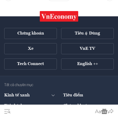
Chứng khoán
Tiêu & Dùng
Xe
VnE TV
Tech Connect
English ++
Tất cả chuyên mục
Kinh tế xanh
Tiêu điểm
Chuyển động xanh
Tài chính
Chứng khoán
Pháp lý
Ngân hàng
Doanh nghiệp niêm yết
Kinh tế số
Hạ tầng