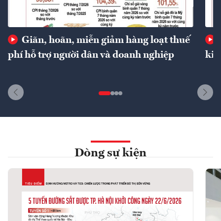
Giãn, hoãn, miễn giảm hàng loạt thuế
phí hỗ trợ người dân và doanh nghiệp
kin
Dòng sự kiện