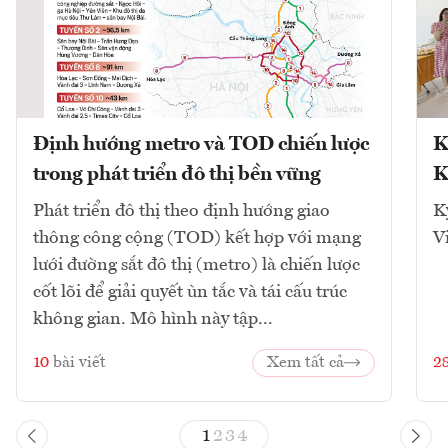
Định hướng metro và TOD chiến lược
K
trong phát triển đô thị bền vững
K
Phát triển đô thị theo định hướng giao
K
thông công cộng (TOD) kết hợp với mạng
V
lưới đường sắt đô thị (metro) là chiến lược
cốt lõi để giải quyết ùn tắc và tái cấu trúc
không gian. Mô hình này tập...
10
bài viết
Xem tất cả
2
1
2
3
4