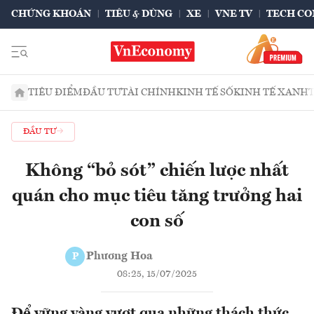
CHỨNG KHOÁN
TIÊU & DÙNG
XE
VNE TV
TECH CO
TIÊU ĐIỂM
ĐẦU TƯ
TÀI CHÍNH
KINH TẾ SỐ
KINH TẾ XANH
ĐẦU TƯ
Không “bỏ sót” chiến lược nhất
quán cho mục tiêu tăng trưởng hai
con số
Phương Hoa
P
08:25, 15/07/2025
Để vững vàng vượt qua những thách thức