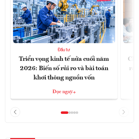
Đầu tư
Triển vọng kinh tế nửa cuối năm
Chủ
2026: Biến số rủi ro và bài toán
ra 
khơi thông nguồn vốn
Đọc ngay