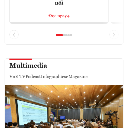
nối
Đọc ngay
Multimedia
VnE TV
Podcast
Infographics
eMagazine