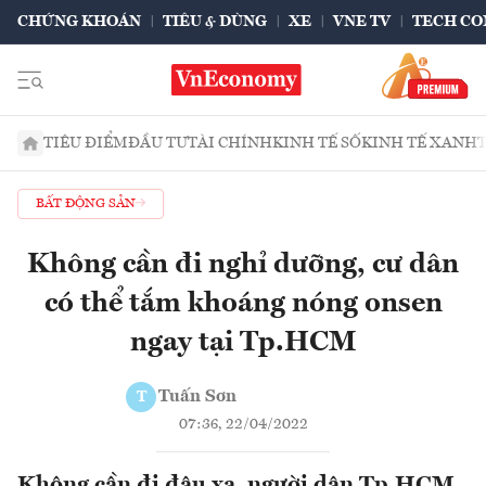
CHỨNG KHOÁN
TIÊU & DÙNG
XE
VNE TV
TECH CO
TIÊU ĐIỂM
ĐẦU TƯ
TÀI CHÍNH
KINH TẾ SỐ
KINH TẾ XANH
BẤT ĐỘNG SẢN
Không cần đi nghỉ dưỡng, cư dân
có thể tắm khoáng nóng onsen
ngay tại Tp.HCM
Tuấn Sơn
T
07:36, 22/04/2022
Không cần đi đâu xa, người dân Tp.HCM