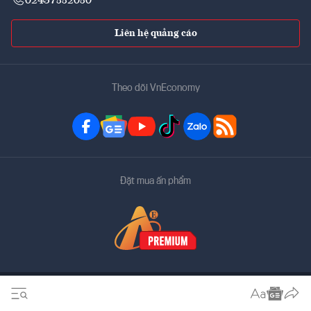
02437552050
Liên hệ quảng cáo
Theo dõi VnEconomy
Đặt mua ấn phẩm
Bản quyền thuộc về