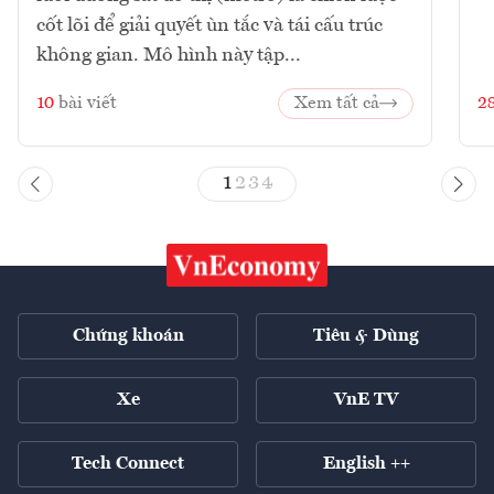
cốt lõi để giải quyết ùn tắc và tái cấu trúc
không gian. Mô hình này tập...
10
bài viết
Xem tất cả
2
1
2
3
4
Chứng khoán
Tiêu & Dùng
Xe
VnE TV
Tech Connect
English ++