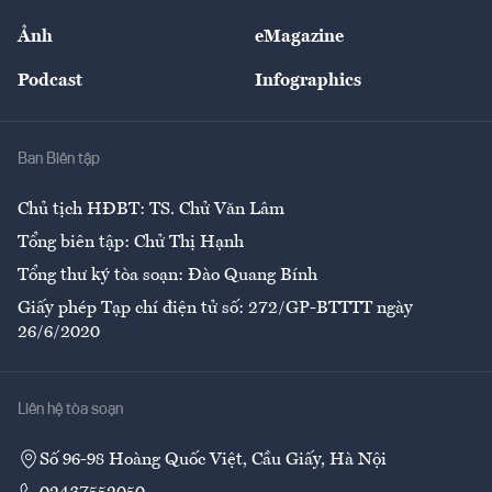
Sự kiện
Nhân lực
Ảnh
eMagazine
Đẹp +
An sinh
Podcast
Infographics
Giải trí
Y tế
Nhà
Ban Biên tập
Ẩm thực
Chủ tịch HĐBT: TS. Chử Văn Lâm
Tổng biên tập: Chử Thị Hạnh
Tổng thư ký tòa soạn: Đào Quang Bính
Giấy phép Tạp chí điện tử số: 272/GP-BTTTT ngày
26/6/2020
Liên hệ tòa soạn
Số 96-98 Hoàng Quốc Việt, Cầu Giấy, Hà Nội