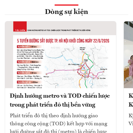
Dòng sự kiện
Định hướng metro và TOD chiến lược
K
trong phát triển đô thị bền vững
K
Phát triển đô thị theo định hướng giao
K
thông công cộng (TOD) kết hợp với mạng
V
lưới đường sắt đô thị (metro) là chiến lược