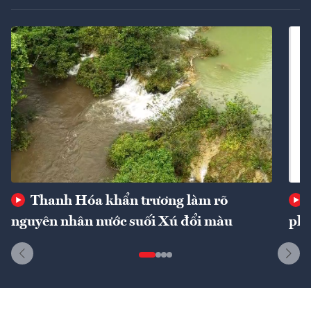
Thanh Hóa khẩn trương làm rõ
nguyên nhân nước suối Xú đổi màu
phí