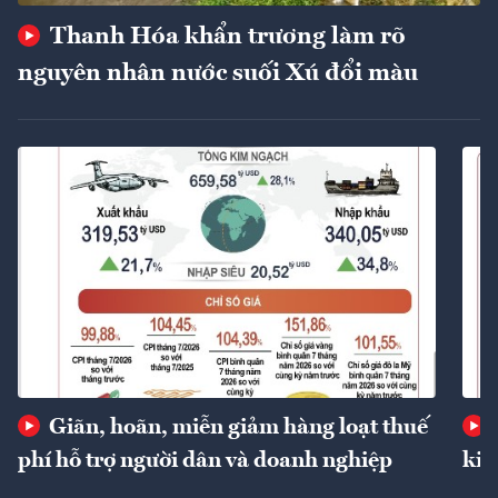
Thanh Hóa khẩn trương làm rõ
nguyên nhân nước suối Xú đổi màu
Giãn, hoãn, miễn giảm hàng loạt thuế
phí hỗ trợ người dân và doanh nghiệp
kin