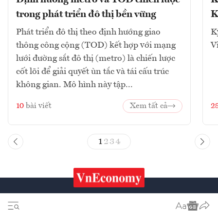
Định hướng metro và TOD chiến lược
K
trong phát triển đô thị bền vững
K
Phát triển đô thị theo định hướng giao
K
thông công cộng (TOD) kết hợp với mạng
V
lưới đường sắt đô thị (metro) là chiến lược
cốt lõi để giải quyết ùn tắc và tái cấu trúc
không gian. Mô hình này tập...
10
bài viết
Xem tất cả
2
1
2
3
4
Chứng khoán
Tiêu & Dùng