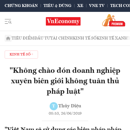
CHỨNG KHOÁN
TIÊU & DÙNG
XE
VNE TV
TECH CO
TIÊU ĐIỂM
ĐẦU TƯ
TÀI CHÍNH
KINH TẾ SỐ
KINH TẾ XANH
KINH TẾ SỐ
"Không chào đón doanh nghiệp
xuyên biên giới không tuân thủ
pháp luật"
Thủy Diệu
T
08:53, 26/06/2019
"Việt Nam sẽ sử dụng các biện pháp pháp