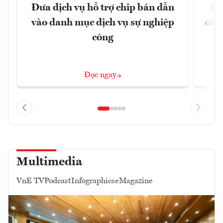
Đưa dịch vụ hỗ trợ chip bán dẫn
EU
vào danh mục dịch vụ sự nghiệp
cầu
công
Đọc ngay
Multimedia
VnE TV
Podcast
Infographics
eMagazine