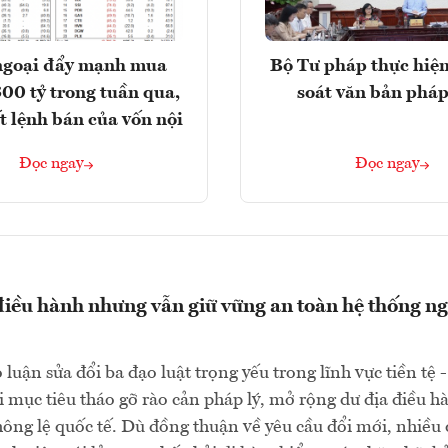
ngoại đẩy mạnh mua
Bộ Tư pháp thực hiện
300 tỷ trong tuần qua,
soát văn bản pháp
t lệnh bán của vốn nội
Đọc ngay
Đọc ngay
điều hành nhưng vẫn giữ vững an toàn hệ thống n
luận sửa đổi ba đạo luật trọng yếu trong lĩnh vực tiền tệ -
 mục tiêu tháo gỡ rào cản pháp lý, mở rộng dư địa điều h
hông lệ quốc tế. Dù đồng thuận về yêu cầu đổi mới, nhiều 