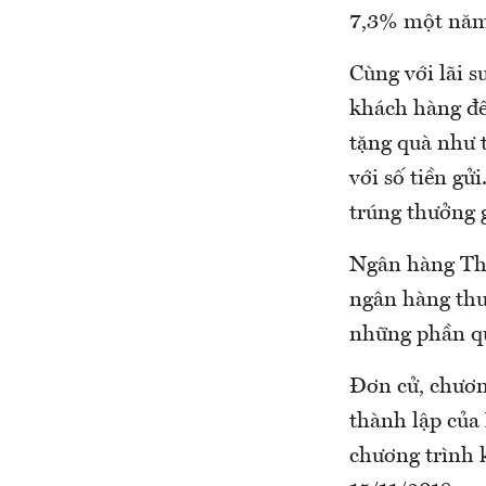
7,3% một năm
Cùng với lãi s
khách hàng đế
tặng quà như 
với số tiền gử
trúng thưởng g
Ngân hàng Th
ngân hàng thu
những phần qu
Đơn cử, chươn
thành lập của
chương trình 