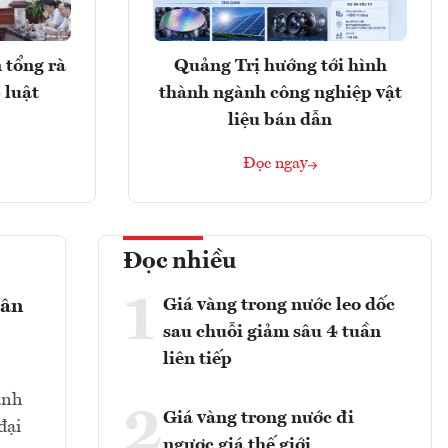
 tổng rà
Quảng Trị hướng tới hình
 luật
thành ngành công nghiệp vật
liệu bán dẫn
Đọc ngay
Đọc nhiều
1
Giá vàng trong nước leo dốc
gân
sau chuỗi giảm sâu 4 tuần
liên tiếp
ành
2
Giá vàng trong nước đi
đại
ngược giá thế giới