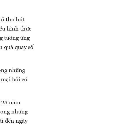
tố thu hút
ều hình thức
ng tương ứng
ần quà quay số
ong những
 mại bởi có
m 23 năm
trong những
ài đến ngày