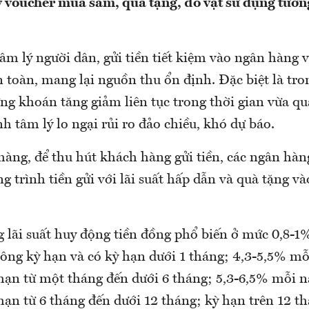
 voucher mua sắm, quà tặng, đồ vật sử dụng tương
tâm lý người dân, gửi tiền tiết kiệm vào ngân hàng 
 toàn, mang lại nguồn thu ổn định. Đặc biệt là tro
ứng khoán tăng giảm liên tục trong thời gian vừa q
nh tâm lý lo ngại rủi ro đảo chiều, khó dự báo.
àng, để thu hút khách hàng gửi tiền, các ngân hàn
g trình tiền gửi với lãi suất hấp dẫn và quà tặng và
 lãi suất huy động tiền đồng phổ biến ở mức 0,8-
hông kỳ hạn và có kỳ hạn dưới 1 tháng; 4,3-5,5% m
 hạn từ một tháng đến dưới 6 tháng; 5,3-6,5% mỗi 
 hạn từ 6 tháng đến dưới 12 tháng; kỳ hạn trên 12 t