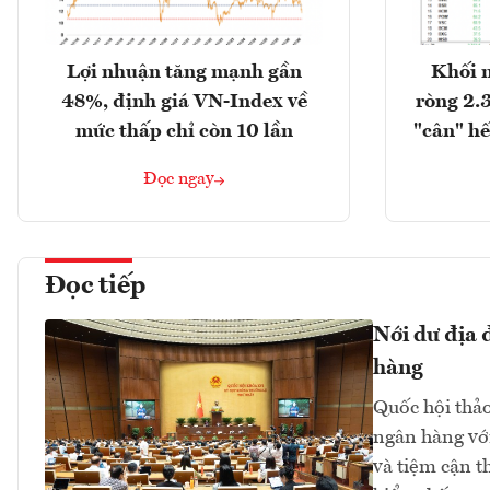
Lợi nhuận tăng mạnh gần
Khối 
48%, định giá VN-Index về
ròng 2.
mức thấp chỉ còn 10 lần
"cân" hế
Đọc ngay
Đọc tiếp
Nới dư địa 
hàng
Quốc hội thảo 
ngân hàng với
và tiệm cận t