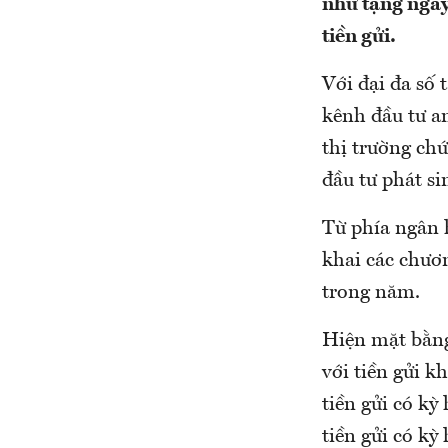
như tặng ngay
tiền gửi.
Với đại đa số 
kênh đầu tư an
thị trường ch
đầu tư phát si
Từ phía ngân h
khai các chươn
trong năm.
Hiện mặt bằng
với tiền gửi k
tiền gửi có kỳ
tiền gửi có kỳ