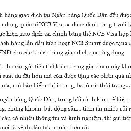
h hàng giao dịch tại Ngân hàng Quốc Dân đều đượ
ín dụng quốc tế NCB Visa sẽ được dành tặng 1 vali 
ực hiện giao dịch tài chính bằng thẻ NCB Visa hợp 
hách hàng lần đầu kích hoạt NCB Smart được tặng
VNĐ cho các khách hàng giao dịch qua ứng dụng.
 nhu cầu gửi tiền tiết kiệm trong giai đoạn này k
i suất ưu đãi hơn mà còn được tặng các phần quà nh
mưa, mũ bảo hiểm thời trang, ba lô rút thời trang…
 ngân hàng Quốc Dân, trong bối cảnh kinh tế hiện 
g, chứng khoán, bất động sản... tiềm ẩn nhiều rủi r
 cần có nhiều thông tin và kinh nghiệm, thì gửi tiề
coi là kênh đầu tư an toàn hơn cả.