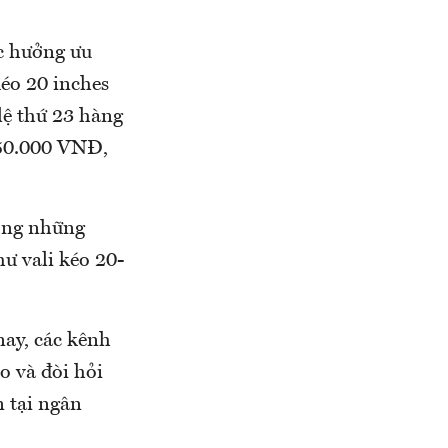
c hưởng ưu
kéo 20 inches
lệ thứ 23 hàng
 50.000 VNĐ,
hông những
ư vali kéo 20-
nay, các kênh
o và đòi hỏi
n tại ngân