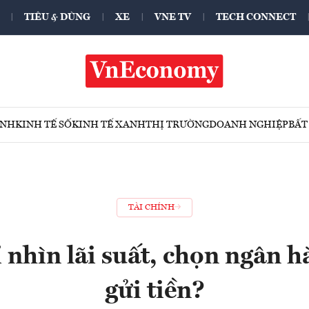
TIÊU & DÙNG
XE
VNE TV
TECH CONNECT
ÍNH
KINH TẾ SỐ
KINH TẾ XANH
THỊ TRƯỜNG
DOANH NGHIỆP
BẤT
TÀI CHÍNH
 nhìn lãi suất, chọn ngân h
gửi tiền?