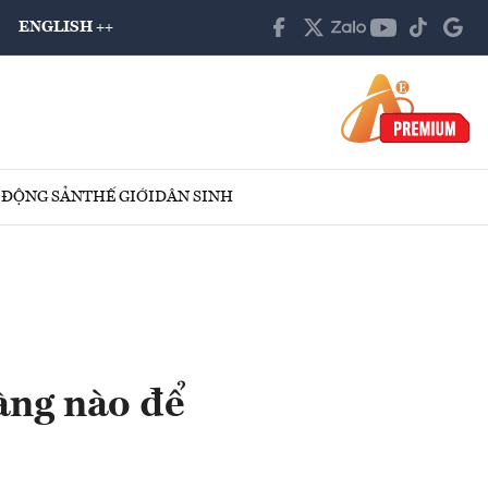
ENGLISH ++
 ĐỘNG SẢN
THẾ GIỚI
DÂN SINH
àng nào để