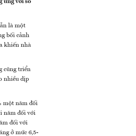
 ứng với số
vẫn là một
ng bối cảnh
ua khiến nhà
g cũng triển
o nhiều dịp
1% một năm đối
ỗi năm đối với
năm đối với
háng ở mức 6,5-