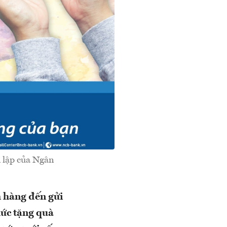
h lập của Ngân
h hàng đến gửi
hức tặng quà