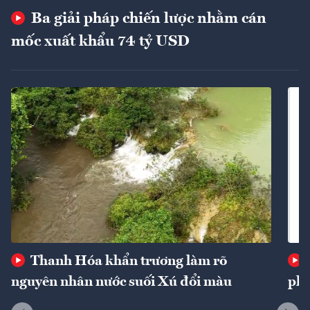
Ba giải pháp chiến lược nhằm cán
mốc xuất khẩu 74 tỷ USD
Thanh Hóa khẩn trương làm rõ
nguyên nhân nước suối Xú đổi màu
phí