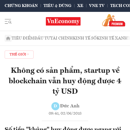
CHỨNG KHOÁN
TIÊU & DÙNG
XE
VNE TV
TECH CO
TIÊU ĐIỂM
ĐẦU TƯ
TÀI CHÍNH
KINH TẾ SỐ
KINH TẾ XANH
THẾ GIỚI
Không có sản phẩm, startup về
blockchain vẫn huy động được 4
tỷ USD
Đức Anh
Đ
09:41, 02/06/2018
Số tiền "khủng" huy động được ngang với