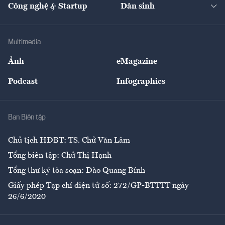
Nhà đầu tư
Du lịch
Công nghệ & Startup
Dân sinh
Tư vấn
Nông sản
Doanh nhân
Tư vấn Tiêu & Dùng
Infographics
Hạ tầng
Sức khỏe
Khung pháp lý
Doanh nghiệp
Địa phương
Thị trường
Bảo hiểm
Multimedia
Sự kiện
Nhân lực
Ảnh
eMagazine
Đẹp +
An sinh
Podcast
Infographics
Giải trí
Y tế
Nhà
Ban Biên tập
Ẩm thực
Chủ tịch HĐBT: TS. Chử Văn Lâm
Tổng biên tập: Chử Thị Hạnh
Tổng thư ký tòa soạn: Đào Quang Bính
Giấy phép Tạp chí điện tử số: 272/GP-BTTTT ngày
26/6/2020