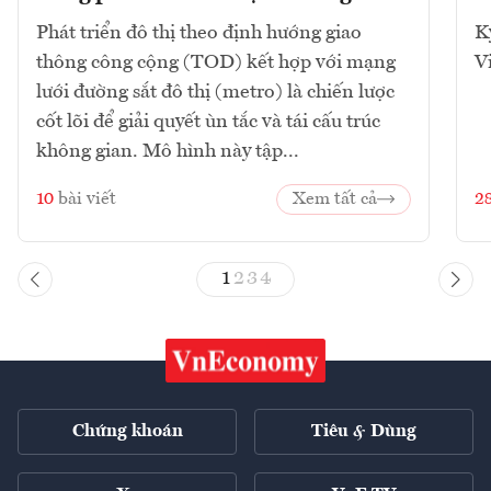
Phát triển đô thị theo định hướng giao
K
thông công cộng (TOD) kết hợp với mạng
V
lưới đường sắt đô thị (metro) là chiến lược
cốt lõi để giải quyết ùn tắc và tái cấu trúc
không gian. Mô hình này tập...
10
bài viết
Xem tất cả
2
1
2
3
4
Chứng khoán
Tiêu & Dùng