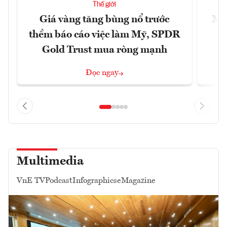
Thế giới
Giá vàng tăng bùng nổ trước
Mỹ 
thềm báo cáo việc làm Mỹ, SPDR
Gold Trust mua ròng mạnh
Đọc ngay
Multimedia
VnE TV
Podcast
Infographics
eMagazine