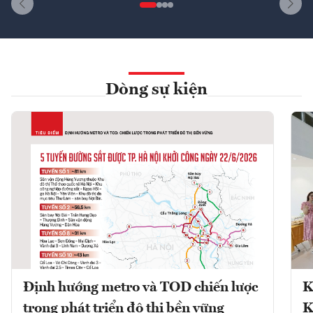
Dòng sự kiện
Định hướng metro và TOD chiến lược
K
trong phát triển đô thị bền vững
K