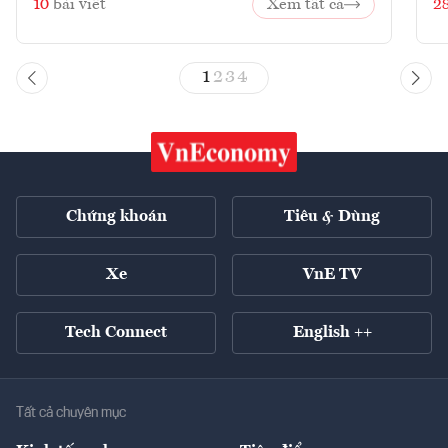
10
bài viết
Xem tất cả
2
1
2
3
4
Chứng khoán
Tiêu & Dùng
Xe
VnE TV
Tech Connect
English ++
Tất cả chuyên mục