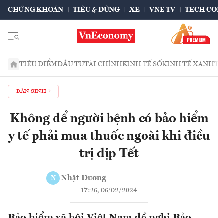
CHỨNG KHOÁN
TIÊU & DÙNG
XE
VNE TV
TECH CO
TIÊU ĐIỂM
ĐẦU TƯ
TÀI CHÍNH
KINH TẾ SỐ
KINH TẾ XANH
DÂN SINH
Không để người bệnh có bảo hiểm
y tế phải mua thuốc ngoài khi điều
trị dịp Tết
Nhật Dương
N
17:26, 06/02/2024
Bảo hiểm xã hội Việt Nam đề nghị Bảo