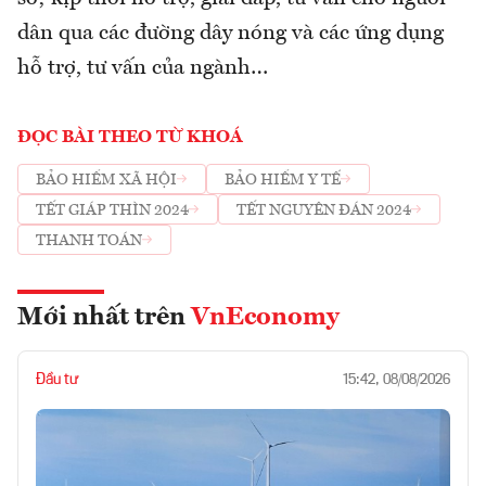
dân qua các đường dây nóng và các ứng dụng
hỗ trợ, tư vấn của ngành…
ĐỌC BÀI THEO TỪ KHOÁ
BẢO HIỂM XÃ HỘI
BẢO HIỂM Y TẾ
TẾT GIÁP THÌN 2024
TẾT NGUYÊN ĐÁN 2024
THANH TOÁN
Mới nhất trên
VnEconomy
Đầu tư
15:42, 08/08/2026