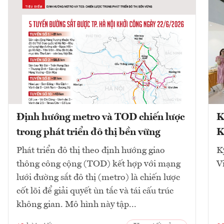
Định hướng metro và TOD chiến lược
K
trong phát triển đô thị bền vững
K
Phát triển đô thị theo định hướng giao
K
thông công cộng (TOD) kết hợp với mạng
V
lưới đường sắt đô thị (metro) là chiến lược
cốt lõi để giải quyết ùn tắc và tái cấu trúc
không gian. Mô hình này tập...