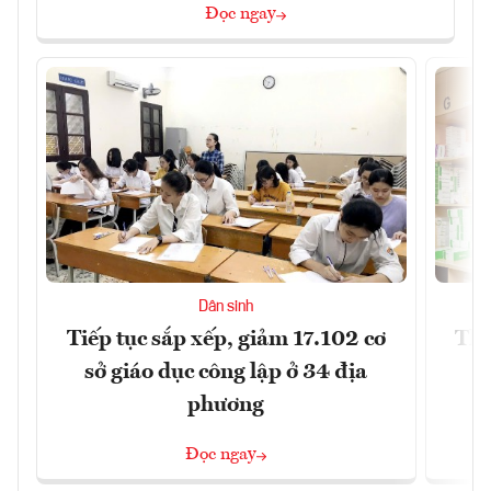
Đọc ngay
Dân sinh
Tiếp tục sắp xếp, giảm 17.102 cơ
Thị
sở giáo dục công lập ở 34 địa
phương
Đọc ngay