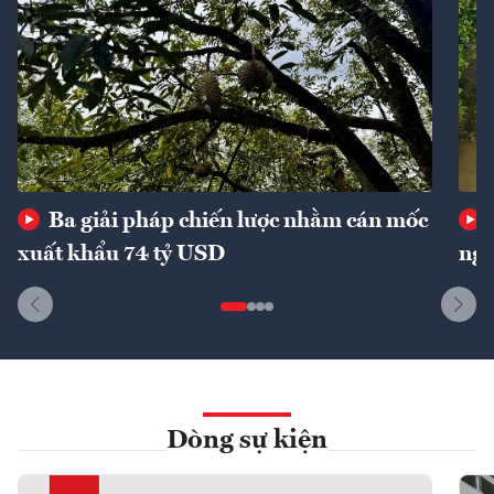
Ba giải pháp chiến lược nhằm cán mốc
xuất khẩu 74 tỷ USD
ngu
Dòng sự kiện