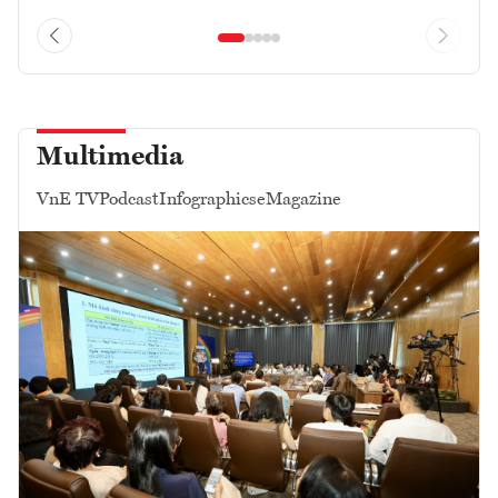
Multimedia
VnE TV
Podcast
Infographics
eMagazine