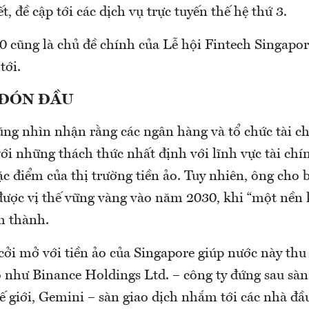
, đề cập tới các dịch vụ trực tuyến thế hệ thứ 3.
0 cũng là chủ đề chính của Lễ hội Fintech Singapo
tới.
 ĐÓN ĐẦU
g nhìn nhận rằng các ngân hàng và tổ chức tài ch
ới những thách thức nhất định với lĩnh vực tài chí
c điểm của thị trường tiền ảo. Tuy nhiên, ông cho 
ược vị thế vững vàng vào năm 2030, khi “một nền k
h thành.
cởi mở với tiền ảo của Singapore giúp nước này thu
o như Binance Holdings Ltd. – công ty đứng sau sàn 
ế giới, Gemini – sàn giao dịch nhắm tới các nhà đầ