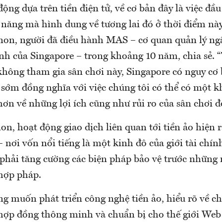
động dựa trên tiền điện tử, về cơ bản đây là việc đầ
m năng mà hình dung về tương lai đó ở thời điểm nà
non, người đã điều hành MAS – cơ quan quản lý ng
ính của Singapore – trong khoảng 10 năm, chia sẻ. “
hông tham gia sân chơi này, Singapore có nguy cơ b
 sớm đồng nghĩa với việc chúng tôi có thể có một k
 hơn về những lợi ích cũng như rủi ro của sân chơi đ
, hoạt động giao dịch liên quan tới tiền ảo hiện r
– nơi vốn nổi tiếng là một kinh đô của giới tài chí
 phải tăng cường các biện pháp bảo vệ trước những 
 hợp pháp.
g muốn phát triển công nghệ tiền ảo, hiểu rõ về c
 hợp đồng thông minh và chuẩn bị cho thế giới Web 