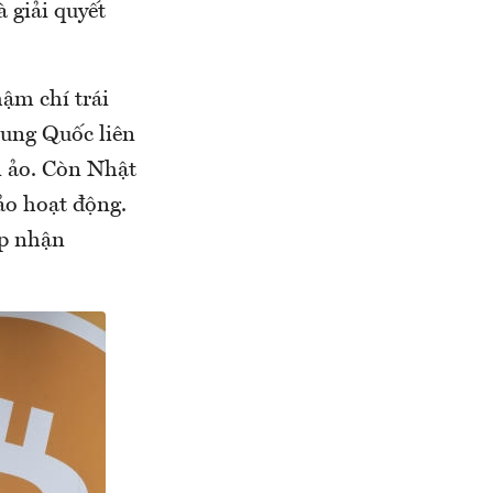
 giải quyết
hậm chí trái
Trung Quốc liên
ền ảo. Còn Nhật
ảo hoạt động.
ấp nhận