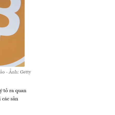
ảo - Ảnh: Getty
ý tỏ ra quan
i các sản