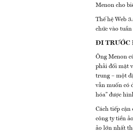
Menon cho biết
Thế hệ Web 3.
chức vào tuần 
ĐI TRƯỚC
Ông Menon cũn
phải đối mặt v
trung – một đặ
vẫn muốn có đ
hóa” được hìn
Cách tiếp cận 
công ty tiền ả
ảo lớn nhất th