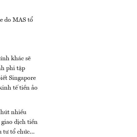
re do MAS tổ
ính khác sẽ
nh phi tập
biết Singapore
inh tế tiền ảo
 hút nhiều
giao dịch tiền
u tư tổ chức…