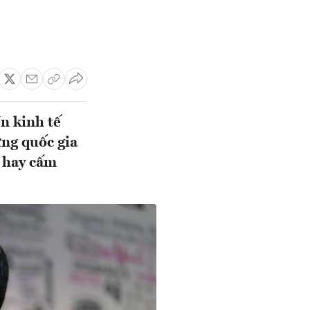
n kinh tế
ững quốc gia
m hay cấm