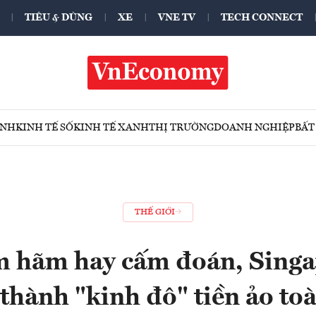
TIÊU & DÙNG
XE
VNE TV
TECH CONNECT
ÍNH
KINH TẾ SỐ
KINH TẾ XANH
THỊ TRƯỜNG
DOANH NGHIỆP
BẤT
THẾ GIỚI
 hãm hay cấm đoán, Sing
thành "kinh đô" tiền ảo to