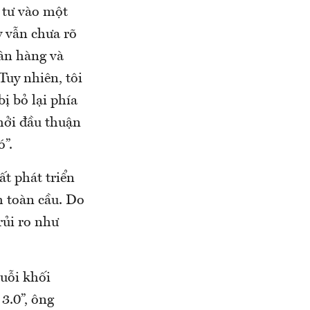
u tư vào một
y vẫn chưa rõ
ân hàng và
Tuy nhiên, tôi
ị bỏ lại phía
hởi đầu thuận
ó”.
ất phát triển
nh toàn cầu. Do
rủi ro như
huỗi khối
3.0”, ông