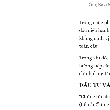
Ông Ravi M
Trong cuộc ph
đốc điều hành
khẳng định vị
toàn cầu.
Trong khi đó, 
hướng tiếp cận
chính đang tă
ĐẦU TƯ V
“Chúng tôi ch
(tiền ảo)”, ô