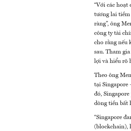
“Với các hoạt 
tương lai tiề
ràng”, ông Me
công ty tài ch
cho rằng nếu k
sau. Tham gia
lợi và hiểu rõ
Theo ông Menon
tại Singapore 
đó, Singapore
dòng tiền bất
“Singapore đan
(blockchain),