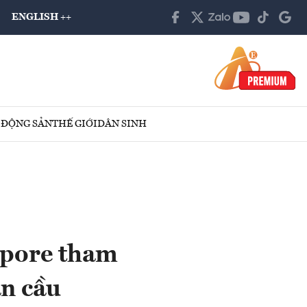
ENGLISH ++
 ĐỘNG SẢN
THẾ GIỚI
DÂN SINH
apore tham
àn cầu