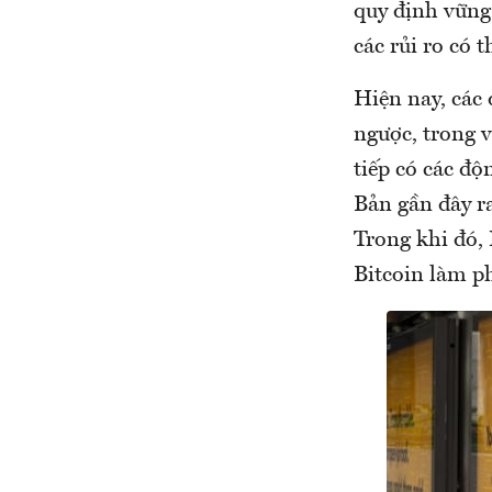
quy định vững 
các rủi ro có t
Hiện nay, các 
ngược, trong v
tiếp có các độ
Bản gần đây ra
Trong khi đó,
Bitcoin làm p