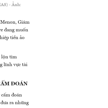
MAS) - Ảnh:
i Menon, Giám
ore đang muốn
hiệp tiền ảo
t lộn tìm
 lĩnh vực tài
 CẤM ĐOÁN
y cấm đoán
i đưa ra những