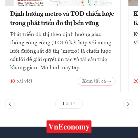
Định hướng metro và TOD chiến lược
K
trong phát triển đô thị bền vững
K
Phát triển đô thị theo định hướng giao
K
thông công cộng (TOD) kết hợp với mạng
V
lưới đường sắt đô thị (metro) là chiến lược
cốt lõi để giải quyết ùn tắc và tái cấu trúc
không gian. Mô hình này tập...
10
bài viết
Xem tất cả
2
1
2
3
4