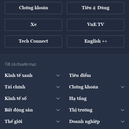
Chứng khoán
Tiêu & Dùng
Xe
VnE TV
Tech Connect
English ++
Tất cả chuyên mục
Kinh tế xanh
Tiêu điểm
Chuyển động xanh
Tài chính
Chứng khoán
Pháp lý
Ngân hàng
Doanh nghiệp niêm yết
Kinh tế số
Hạ tầng
Thương hiệu xanh
Thị trường vốn
Thị trường
Sản phẩm - Thị trường
Bất động sản
Thị trường
Diễn đàn
Thuế
Đầu tư
Tài sản số
Chính sách
Xuất nhập khẩu
Thế giới
Doanh nghiệp
Bảo hiểm
Quốc tế
Dịch vụ số
Thị trường
Khung pháp lý