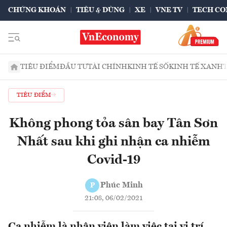
CHỨNG KHOÁN
TIÊU & DÙNG
XE
VNE TV
TECH CO
TIÊU ĐIỂM
ĐẦU TƯ
TÀI CHÍNH
KINH TẾ SỐ
KINH TẾ XANH
TIÊU ĐIỂM
Không phong tỏa sân bay Tân Sơn
Nhất sau khi ghi nhận ca nhiễm
Covid-19
Phúc Minh
P
21:08, 06/02/2021
Ca nhiễm là nhân viên làm việc tại vị trí