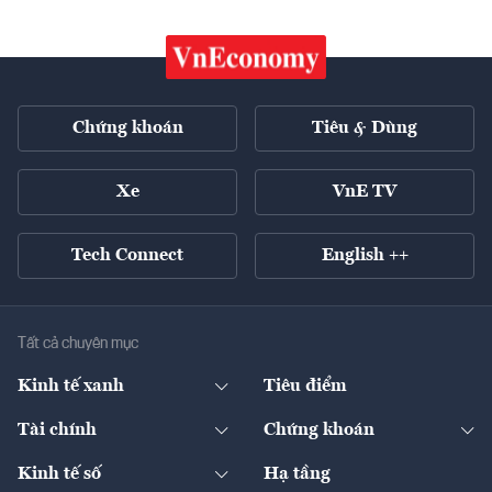
Chứng khoán
Tiêu & Dùng
Xe
VnE TV
Tech Connect
English ++
Tất cả chuyên mục
Kinh tế xanh
Tiêu điểm
Chuyển động xanh
Tài chính
Chứng khoán
Pháp lý
Ngân hàng
Doanh nghiệp niêm yết
Kinh tế số
Hạ tầng