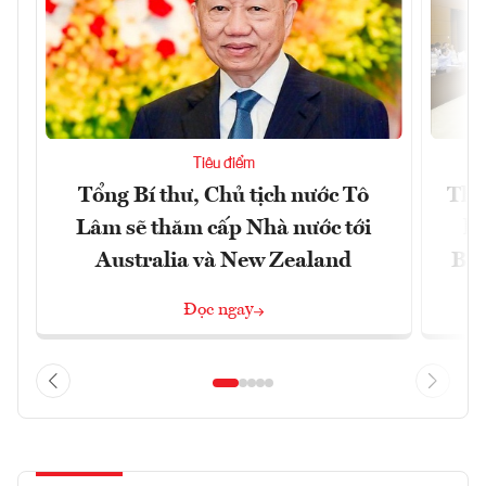
Tiêu điểm
Tổng Bí thư, Chủ tịch nước Tô
Thố
Lâm sẽ thăm cấp Nhà nước tới
lậ
Australia và New Zealand
Bắc
Đọc ngay