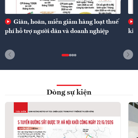
Giãn, hoãn, miễn giảm hàng loạt thuế
phí hỗ trợ người dân và doanh nghiệp
kin
Dòng sự kiện