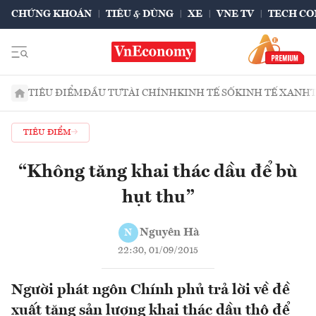
CHỨNG KHOÁN
TIÊU & DÙNG
XE
VNE TV
TECH CO
TIÊU ĐIỂM
ĐẦU TƯ
TÀI CHÍNH
KINH TẾ SỐ
KINH TẾ XANH
TIÊU ĐIỂM
“Không tăng khai thác dầu để bù
hụt thu”
Nguyên Hà
N
22:30, 01/09/2015
Người phát ngôn Chính phủ trả lời về đề
xuất tăng sản lượng khai thác dầu thô để