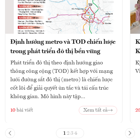
Định hướng metro và TOD chiến lược
K
trong phát triển đô thị bền vững
K
Phát triển đô thị theo định hướng giao
K
thông công cộng (TOD) kết hợp với mạng
V
lưới đường sắt đô thị (metro) là chiến lược
cốt lõi để giải quyết ùn tắc và tái cấu trúc
không gian. Mô hình này tập...
10
bài viết
Xem tất cả
2
1
2
3
4